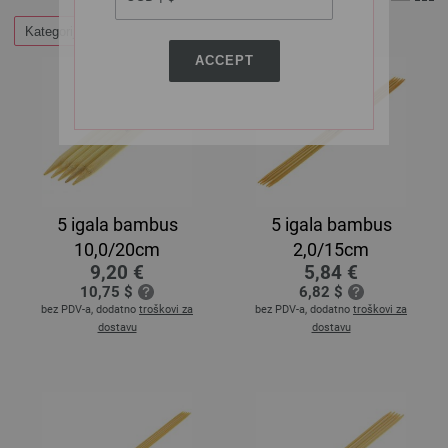
Kategorije
ACCEPT
5 igala bambus
5 igala bambus
10,0/20cm
2,0/15cm
9,20 €
5,84 €
10,75 $
6,82 $
bez PDV-a, dodatno
troškovi za
bez PDV-a, dodatno
troškovi za
dostavu
dostavu