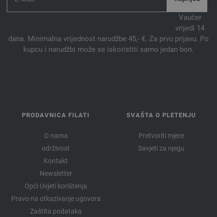
Vaučer
vrijedi 14
dana. Minimalna vrijednost narudžbe 45,- €. Za prvu prijavu. Po
kupcu i narudžbi može se iskoristiti samo jedan bon.
PRODAVNICA FILATI
SVAŠTA O PLETENJU
O nama
Pretvoriti mjere
održivost
Savjeti za njegu
Kontakt
Newsletter
Opći Uvjeti korištenja
Pravo na otkazivanje ugovora
Zaštita podataka