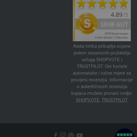
Naša tvrtka prikuplja ocjene
putem nezavisnih pružatelja
usluga SHOPVOTE i
TRUSTPILOT. Oni koriste
automatske i ručne mjere za
provjeru recenzija. Informacije
o autentičnosti recenzija
kupaca možete pronaći ovdje:
SHOPVOTE
,
TRUSTPILOT