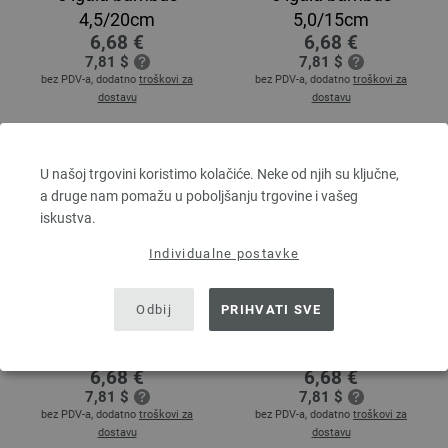
4,5/20cm
5,0/15cm
6,68 €
6,68 €
7,81 $
7,81 $
bez PDV-a, dodatno
troškovi za
bez PDV-a, dodatno
troškovi za
dostavu
dostavu
U našoj trgovini koristimo kolačiće. Neke od njih su ključne,
a druge nam pomažu u poboljšanju trgovine i vašeg
iskustva.
Individualne postavke
Odbij
PRIHVATI SVE
5 igala bambus
5 igala bambus
5,0/20cm
5,5/20cm
6,68 €
6,68 €
7,81 $
7,81 $
bez PDV-a, dodatno
troškovi za
bez PDV-a, dodatno
troškovi za
dostavu
dostavu