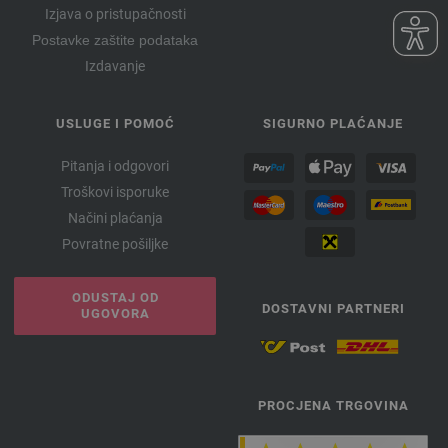
Izjava o pristupačnosti
Postavke zaštite podataka
Izdavanje
USLUGE I POMOĆ
SIGURNO PLAĆANJE
Pitanja i odgovori
Troškovi isporuke
Načini plaćanja
Povratne pošiljke
ODUSTAJ OD
DOSTAVNI PARTNERI
UGOVORA
PROCJENA TRGOVINA