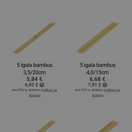
5 igala bambus
5 igala bambus
3,5/20cm
4,0/15cm
5,84 €
6,68 €
6,82 $
7,81 $
bez PDV-a, dodatno
troškovi za
bez PDV-a, dodatno
troškovi za
dostavu
dostavu