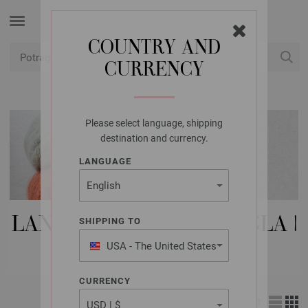
COUNTRY AND
CURRENCY
USD
Moj račun
Please select language, shipping
destination and currency.
LANGUAGE
LANA GROSSA IGLE | 5 IGLA |
SHIPPING TO
BAMBUS
USA - The United States
of America
CURRENCY
Izgled: