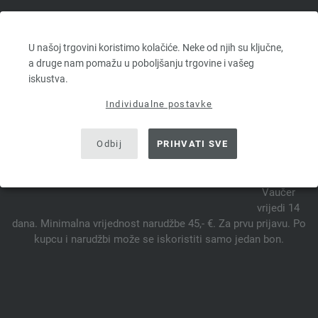
FILATI WEB TRGOVINA ZA LANA
U našoj trgovini koristimo kolačiće. Neke od njih su ključne,
GROSSA VUNE
a druge nam pomažu u poboljšanju trgovine i vašeg
iskustva.
Individualne postavke
PRETPLATITE SE NA NEWSLETTER SADA I OSVOJITE
VAUČER OD 10 €.*
Odbij
PRIHVATI SVE
*
Vaučer
vrijedi 14
dana. Minimalna vrijednost narudžbe 45,- €. Za prvu prijavu. Po
kupcu i narudžbi može se iskoristiti samo jedan bon.