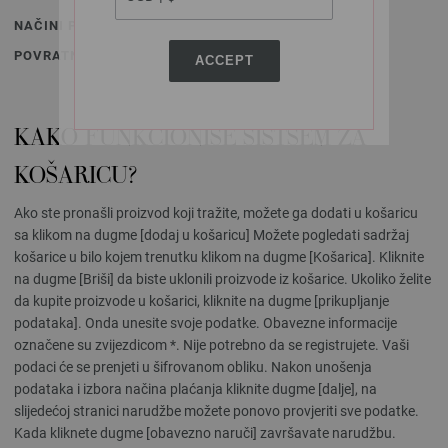
NAČINI PLAĆANJA
POVRATNE POŠILJKE
ACCEPT
KAKO FUNKCIONIŠE SISTSEM ZA
KOŠARICU?
Ako ste pronašli proizvod koji tražite, možete ga dodati u košaricu
sa klikom na dugme [dodaj u košaricu] Možete pogledati sadržaj
košarice u bilo kojem trenutku klikom na dugme [Košarica]. Kliknite
na dugme [Briši] da biste uklonili proizvode iz košarice. Ukoliko želite
da kupite proizvode u košarici, kliknite na dugme [prikupljanje
podataka]. Onda unesite svoje podatke. Obavezne informacije
označene su zvijezdicom *. Nije potrebno da se registrujete. Vaši
podaci će se prenjeti u šifrovanom obliku. Nakon unošenja
podataka i izbora načina plaćanja kliknite dugme [dalje], na
slijedećoj stranici narudžbe možete ponovo provjeriti sve podatke.
Kada kliknete dugme [obavezno naruči] završavate narudžbu.