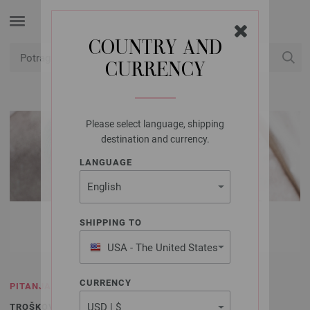
COUNTRY AND
CURRENCY
USD
Moj račun
Please select language, shipping
destination and currency.
LANGUAGE
PITANJA I ODGOVORI
SHIPPING TO
USA - The United States
of America
CURRENCY
PITANJA I ODGOVORI
TROŠKOVI ISPORUKE