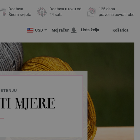
Dostava
Dostava u roku od
125 dana
Širom svijeta
24 sata
pravo na povrat robe
Lista želja
USD
Moj račun
Košarica
LETENJU
TI MJERE