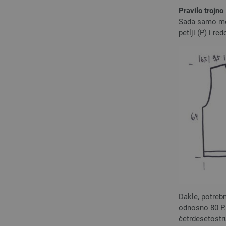
Pravilo trojno
Sada samo mora
petlji (P) i r
Dakle, potrebn
odnosno 80 P. 
četrdesetostru