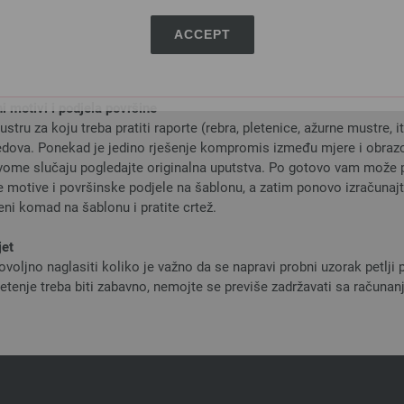
i, a kao rezultat u svakom 8. redu morate podići 11x1 petlji na obe 
ugle rukava ili prije skidanja vune s igle. Ako rezultira neparni broj p
ACCEPT
 redu. Za zaokruživanje kugle za rukav, izreza za rukav i za vrat, naj
im oduzimati petlje prateći rub. Takođe je korisno slijediti origina
ni motivi i podjela površine
stru za koju treba pratiti raporte (rebra, pletenice, ažurne mustre, it
 redova. Ponekad je jedino rješenje kompromis između mjere i obrazca.
ovome slučaju pogledajte originalna uputstva. Po gotovo vam može p
e motive i površinske podjele na šablonu, a zatim ponovo izračunajt
eni komad na šablonu i pratite crtež.
jet
oljno naglasiti koliko je važno da se napravi probni uzorak petlji 
pletenje treba biti zabavno, nemojte se previše zadržavati sa računa