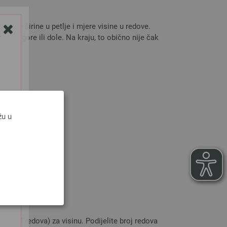
jere širine u petlje i mjere visine u redove.
e na gore ili dole. Na kraju, to obično nije čak
Y
žu u
cm (98 redova) za visinu. Podijelite broj redova