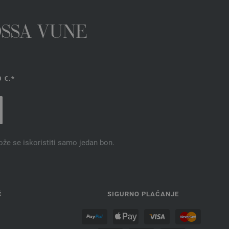
OSSA VUNE
 €.*
ože se iskoristiti samo jedan bon.
Ć
SIGURNO PLAĆANJE