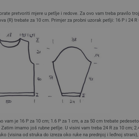
te pretvoriti mjere u petlje i redove. Za ovo vam treba pravilo tro
edova (R) trebate za 10 cm. Primjer za probni uzorak petlji: 16 P i 24 R
o vam je 16 P za 10 cm; 1.6 P za 1 cm, a za 50 cm trebate pedesetost
Zatim imamo još rubne petlje. U visini vam treba 24 R za 10 cm; 2.
ko (visina od struka do izreza oko ruke na prednjoj i leđnoj strani