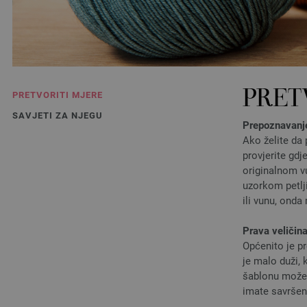
PRET
PRETVORITI MJERE
SAVJETI ZA NJEGU
Prepoznavanje
Ako želite da 
provjerite gdj
originalnom vu
uzorkom petlji
ili vunu, onda
Prava veličin
Općenito je p
je malo duži, 
šablonu možete
imate savršen