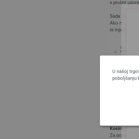
x probni uzora
Sada možete iz
Ako ne dobijet
ni mjerljivo.
U našoj trgo
poboljšanju t
Kosina rukava,
Za porast kosi