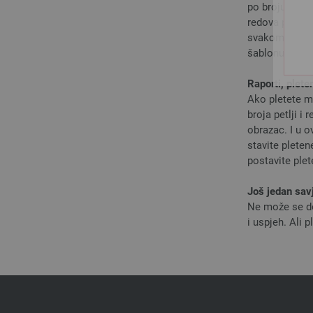
po broju petlj
redova prije k
svakom 6. i 8.
šablonu, a zat
Raporti, plete
Ako pletete mu
broja petlji i
obrazac. I u 
stavite pleten
postavite plet
Još jedan sav
Ne može se dov
i uspjeh. Ali 