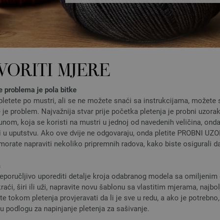
VORITI MJERE
 problema je pola bitke
pletete po mustri, ali se ne možete snaći sa instrukcijama, možete s
e je problem. Najvažnija stvar prije početka pletenja je probni uzorak
nom, koja se koristi na mustri u jednoj od navedenih veličina, onda
 u uputstvu. Ako ove dvije ne odgovaraju, onda pletite PROBNI UZOR
 morate napraviti nekoliko pripremnih radova, kako biste osigurali da
a
reporučljivo uporediti detalje kroja odabranog modela sa omiljenim
kraći, širi ili uži, napravite novu šablonu sa vlastitim mjerama, najbo
 tokom pletenja provjeravati da li je sve u redu, a ako je potrebno
u podlogu za napinjanje pletenja za sašivanje.