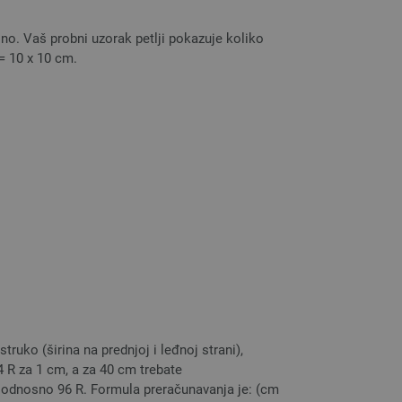
jno. Vaš probni uzorak petlji pokazuje koliko
 = 10 x 10 cm.
ruko (širina na prednjoj i leđnoj strani),
4 R za 1 cm, a za 40 cm trebate
), odnosno 96 R. Formula preračunavanja je: (cm