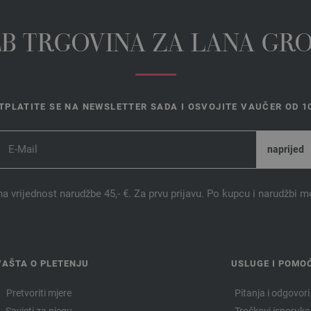
EB TRGOVINA ZA LANA GR
TPLATITE SE NA NEWSLETTER SADA I OSVOJITE VAUČER OD 10
na vrijednost narudžbe 45,- €. Za prvu prijavu. Po kupcu i narudžbi m
VAŠTA O PLETENJU
USLUGE I POMO
Pretvoriti mjere
Pitanja i odgovori
Savjeti za njegu
Troškovi isporuke