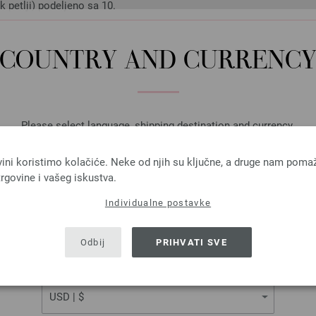
k petlji) podeljeno sa 10.
računati osnovne podatke za svoj komad pletenja, pretvarajući sve m
e čitave brojeve kao rezultat vašeg računarskog rada, onda zaokružit
COUNTRY AND CURRENC
Please select language, shipping destination and currency.
LANGUAGE
vini koristimo kolačiće. Neke od njih su ključne, a druge nam poma
rgovine i vašeg iskustva.
Individualne postavke
SHIPPING TO
USA - The United States of America
Odbij
PRIHVATI SVE
CURRENCY
 kugla rukava, izrez za rukav i za vrat
ne rukava u našem primjeru imate za 7 cm (11 petlji) za širinu, i 41 