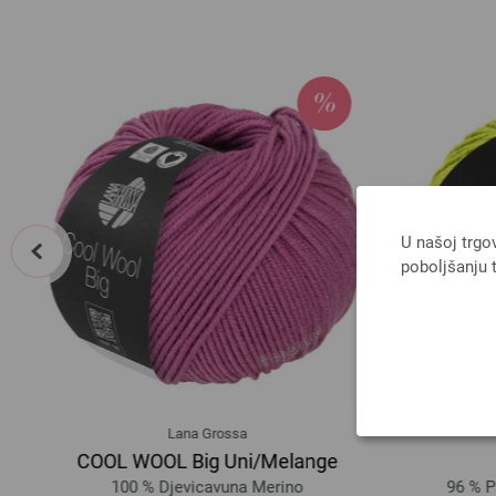
prev
U našoj trgo
poboljšanju t
Lana Grossa
COOL WOOL Big Uni/Melange
100 % Djevicavuna Merino
96 % Pa