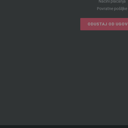
Načini plaćanja
Povratne pošiljke
ODUSTAJ OD UGO