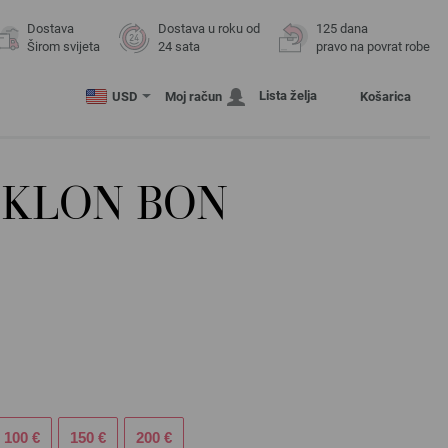
Dostava
Dostava u roku od
125 dana
Širom svijeta
24 sata
pravo na povrat robe
Lista želja
USD
Moj račun
Košarica
OKLON BON
100 €
150 €
200 €