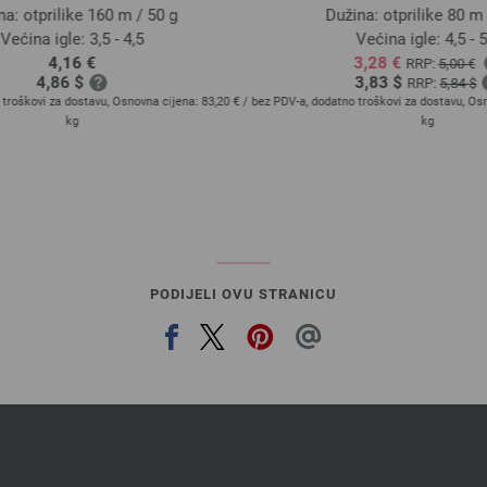
a: otprilike 160 m / 50 g
Dužina: otprilike 80 m 
Većina igle: 3,5 - 4,5
Većina igle: 4,5 - 5,
4,16 €
3,28 €
RRP:
5,00 €
4,86 $
3,83 $
RRP:
5,84 $
troškovi za dostavu, Osnovna cijena:
83,20 €
/
bez PDV-a, dodatno troškovi za dostavu, Osn
kg
kg
PODIJELI OVU STRANICU