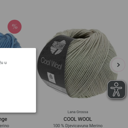
next
žu u
Lana Grossa
nge
COOL WOOL
rino
100 % Djevicavuna Merino