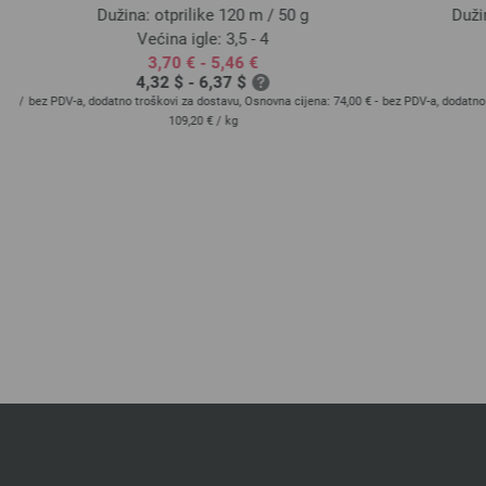
Dužina: otprilike 120 m / 50 g
Dužin
Većina igle: 3,5 - 4
3,70 € - 5,46 €
4,32 $ - 6,37 $
 €
/
bez PDV-a, dodatno troškovi za dostavu, Osnovna cijena:
74,00 € -
bez PDV-a, dodatno 
109,20 €
/ kg