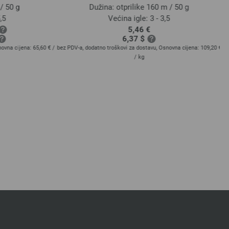
/ 50 g
Dužina: otprilike 160 m / 50 g
5
Većina igle: 3 - 3,5
5,46 €
6,37 $
ovna cijena:
65,60 €
/
bez PDV-a, dodatno troškovi za dostavu, Osnovna cijena:
109,20 €
bez
/ kg