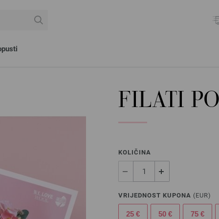
pusti
FILATI P
KOLIČINA
VRIJEDNOST KUPONA
(EUR)
25 €
50 €
75 €