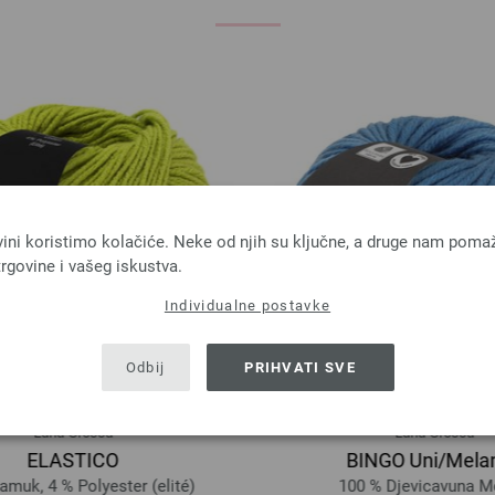
vini koristimo kolačiće. Neke od njih su ključne, a druge nam poma
rgovine i vašeg iskustva.
Individualne postavke
Odbij
PRIHVATI SVE
Lana Grossa
Lana Grossa
ELASTICO
BINGO Uni/Mela
muk, 4 % Polyester (elité)
100 % Djevicavuna Me