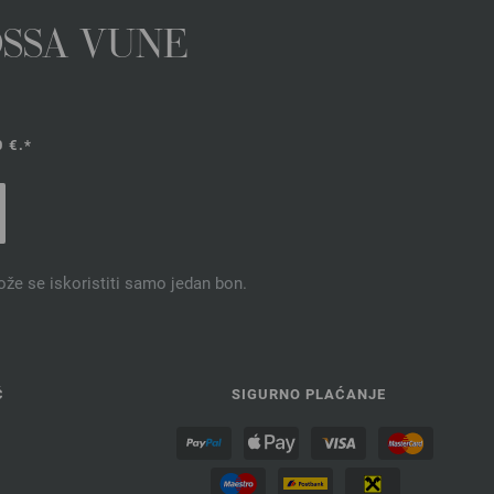
OSSA VUNE
 €.*
ože se iskoristiti samo jedan bon.
Ć
SIGURNO PLAĆANJE