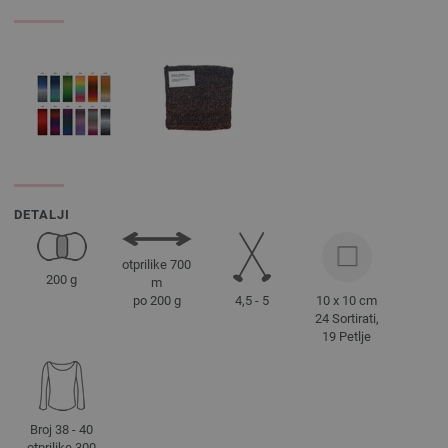
DETALJI
otprilike 700
200 g
m
4,5 - 5
10 x 10 cm
po 200 g
24 Sortirati,
19 Petlje
Broj 38 - 40
otprilike 300