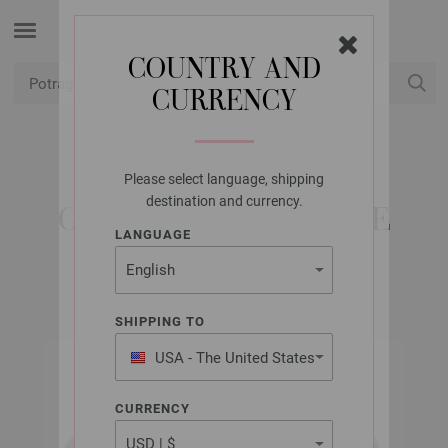
COUNTRY AND
CURRENCY
USD
Moj račun
Please select language, shipping
LANA GROSSA
destination and currency.
GOMITOLO VERSIONE
LANGUAGE
SHIPPING TO
USA - The United States
of America
CURRENCY