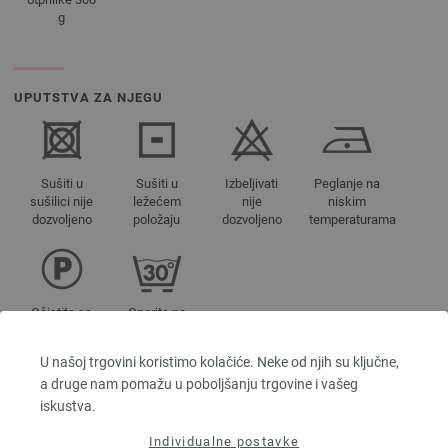
g
UPUTSTVA ZA NJEGU
Sušiti u
Sušiti u
Izbeljivati
Peglanje na
sušilici nije
ležećem
nije
niskim
dozvoljeno
položaju
dozvoljeno
temperaturama
Očistite sa
Operite na
perhloretilenom
30°C (vrlo
nežno)
U našoj trgovini koristimo kolačiće. Neke od njih su ključne,
a druge nam pomažu u poboljšanju trgovine i vašeg
iskustva.
BOJA
Individualne postavke