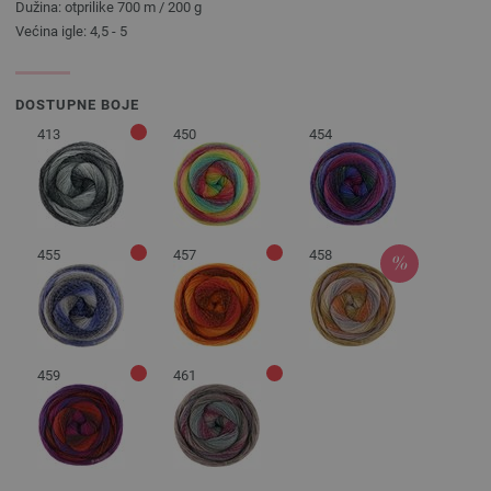
Dužina: otprilike 700 m / 200 g
Većina igle: 4,5 - 5
DOSTUPNE BOJE
413
450
454
455
457
458
459
461