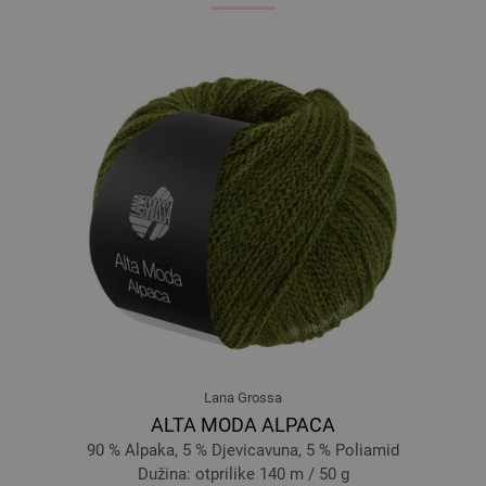
071-ljubičasta | EAN: 4033493073189
075-različak | EAN: 4033493073226
076-bundeva | EAN: 4033493073233
078-Svijetlo crveno | EAN: 4033493073257
079-crna smeđa | EAN: 4033493073264
080-kaki | EAN: 4033493073271
083-jorgovan | EAN: 4033493089678
084-pistać | EAN: 4033493089685
090-roze | EAN: 4033493104715
091-lavanda | EAN: 4033493104722
092-svjetloplav | EAN: 4033493104739
093-petrolplavo | EAN: 4033493104746
094-zelen | EAN: 4033493104753
Lana Grossa
095-bordo | EAN: 4033493104760
ALTA MODA ALPACA
096-losos | EAN: 4033493117432
90 % Alpaka, 5 % Djevicavuna, 5 % Poliamid
097-bež | EAN: 4033493117449
Dužina: otprilike 140 m / 50 g