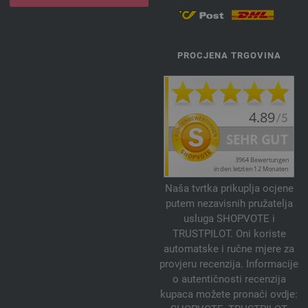
149-konjak | EAN: 4033493251501
150-bundeva | EAN: 4033493251518
151-kupina | EAN: 4033493251525
PROCJENA TRGOVINA
152-kesten | EAN: 4033493251532
153-Mokka | EAN: 4033493251549
154-šljiva | EAN: 4033493271332
155-azaleja | EAN: 4033493271349
156-Oleander zeleni | EAN: 4033493271356
157-gorčica plava | EAN: 4033493271363
158-marelica | EAN: 4033493271370
Naša tvrtka prikuplja ocjene
159-svijetlo zelena | EAN: 4033493271387
putem nezavisnih pružatelja
160-grafit | EAN: 4033493271394
usluga SHOPVOTE i
161-žuta narančasta | EAN: 4033493289108
TRUSTPILOT. Oni koriste
automatske i ručne mjere za
162-Losos narandžasta | EAN: 4033493289115
provjeru recenzija. Informacije
163-fuksija | EAN: 4033493289122
o autentičnosti recenzija
164-Ljubičasta lila | EAN: 4033493289139
kupaca možete pronaći ovdje:
165-tirkiz plavo | EAN: 4033493289146