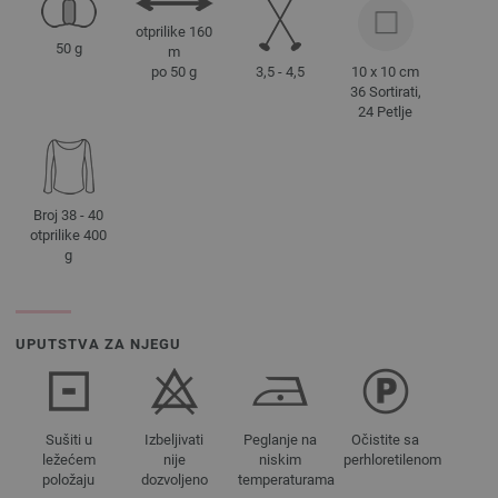
otprilike 160
50 g
m
3,5 - 4,5
10 x 10 cm
po 50 g
36 Sortirati,
24 Petlje
Broj 38 - 40
otprilike 400
g
UPUTSTVA ZA NJEGU
Sušiti u
Izbeljivati
Peglanje na
Očistite sa
ležećem
nije
niskim
perhloretilenom
položaju
dozvoljeno
temperaturama