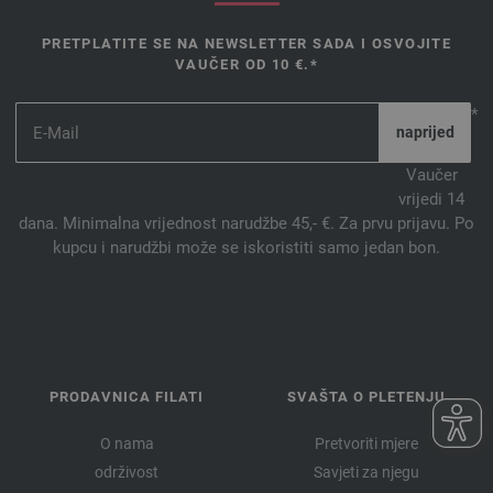
116-Svijetlo zeleno | EAN: 4033493149938
PRETPLATITE SE NA NEWSLETTER SADA I OSVOJITE
117-tamno ljubičasta | EAN: 4033493149945
VAUČER OD 10 €.*
118-losos | EAN: 4033493168199
119-pijesak | EAN: 4033493168205
*
120-siva zelena | EAN: 4033493168212
121-mahovina zeleni | EAN: 4033493168229
Vaučer
vrijedi 14
122-petrol | EAN: 4033493168236
dana. Minimalna vrijednost narudžbe 45,- €. Za prvu prijavu. Po
123-plava ljubičasta | EAN: 4033493168243
kupcu i narudžbi može se iskoristiti samo jedan bon.
124-žabljak žuto | EAN: 4033493168250
125-prah | EAN: 4033493187428
126-marelica | EAN: 4033493187435
127-karanfil | EAN: 4033493187442
128-vanilja | EAN: 4033493187459
PRODAVNICA FILATI
SVAŠTA O PLETENJU
129-trava zelena | EAN: 4033493187466
130-nježna plava | EAN: 4033493187473
O nama
Pretvoriti mjere
131-teint | EAN: 4033493207461
održivost
Savjeti za njegu