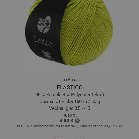
15-crveno | EAN: 4033493116893
16-tamnozelene boje | EAN: 4033493116909
17-svijetlo zelena | EAN: 4033493116916
18-tirkiz | EAN: 4033493116923
19-šafranžuto | EAN: 4033493146227
20-hrđa | EAN: 4033493146234
21-roze | EAN: 4033493146241
22-farmerke | EAN: 4033493157162
23-bobica | EAN: 4033493157179
Lana Grossa
24-petrol | EAN: 4033493157186
ELASTICO
25-menta | EAN: 4033493176170
96 % Pamuk, 4 % Polyester (elité)
26-svjetloplav | EAN: 4033493176187
Dužina: otprilike 160 m / 50 g
27-Nježno ružičasto | EAN: 4033493176194
Većina igle: 3,5 - 4,5
4,16 €
28-zelen | EAN: 4033493176200
4,84 $
29-grège | EAN: 4033493193634
bez PDV-a, dodatno troškovi za dostavu, Osnovna cijena:
83,20 €
/ kg
30-tamno ljubičasta | EAN: 4033493193641
prev
next