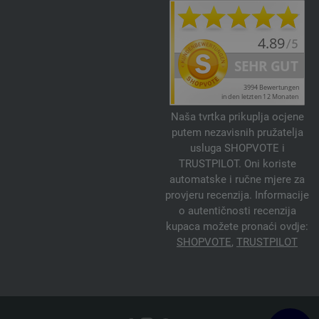
81-plavo | EAN: 4033493383813
82-tirkiz plavo | EAN: 4033493383820
83-crveno | EAN: 4033493403887
84-roze | EAN: 4033493403894
85-Ljubičasto plava | EAN: 4033493403900
86-nebesko plavetnilo | EAN: 4033493403917
Naša tvrtka prikuplja ocjene
87-maslinovo | EAN: 4033493403924
putem nezavisnih pružatelja
usluga SHOPVOTE i
TRUSTPILOT. Oni koriste
automatske i ručne mjere za
provjeru recenzija. Informacije
o autentičnosti recenzija
kupaca možete pronaći ovdje:
SHOPVOTE
,
TRUSTPILOT