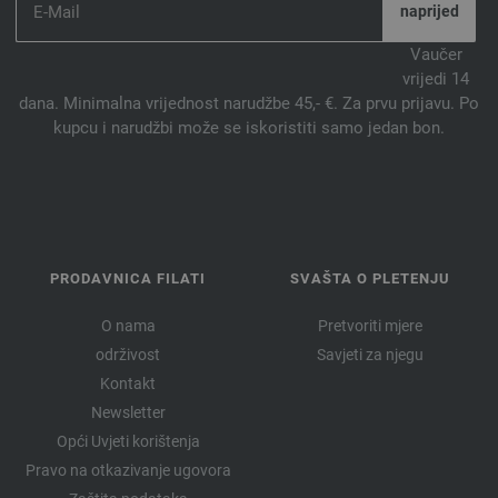
48-koral | EAN: 4033493256551
49-jorgovan | EAN: 4033493256568
Vaučer
vrijedi 14
50-Mokka | EAN: 4033493256575
dana. Minimalna vrijednost narudžbe 45,- €. Za prvu prijavu. Po
51-žuto | EAN: 4033493277501
kupcu i narudžbi može se iskoristiti samo jedan bon.
52-Azaleja crvena | EAN: 4033493277518
53-svjetlo petrol | EAN: 4033493277525
54-mahovina zeleni | EAN: 4033493277532
55-siva zelena | EAN: 4033493297134
56-burgundac | EAN: 4033493297141
PRODAVNICA FILATI
SVAŠTA O PLETENJU
57-blijedo ljubičasta | EAN: 4033493297158
58-pastelne Plava | EAN: 4033493297165
O nama
Pretvoriti mjere
59-resedazeleno | EAN: 4033493318181
održivost
Savjeti za njegu
60-narančasta | EAN: 4033493318198
Kontakt
61-fuksija | EAN: 4033493318204
Newsletter
62-Hrđa smeđa | EAN: 4033493318211
Opći Uvjeti korištenja
63-deva | EAN: 4033493318228
Pravo na otkazivanje ugovora