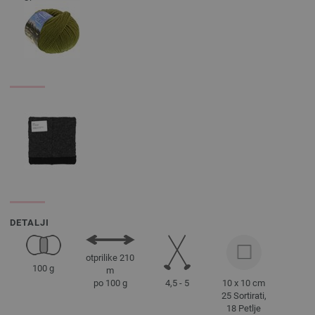
DETALJI
otprilike 210
100 g
m
4,5 - 5
10 x 10 cm
po 100 g
25 Sortirati,
18 Petlje