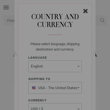
COUNTRY AND
CURRENCY
USD
Moj račun
Please select language, shipping
LANA GROSSA
destination and currency.
ALPINA SEOSKA VUNA
LANGUAGE
SHIPPING TO
USA - The United States
of America
CURRENCY