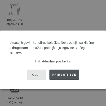
Broj 38 - 40
otprilike 450
g
U našoj trgovini koristimo kolačiće. Neke od njih su ključne,
UPUTSTVA ZA NJEGU
a druge nam pomažu u poboljšanju trgovine i vašeg
iskustva.
Individualne postavke
Sušiti u
Izbeljivati
Peglanje na
Očistite sa
sušilici
nije
srednjoj
perhloretilenom
Odbij
PRIHVATI SVE
dozvoljeno
dozvoljeno
temperaturi
Pranje na 40
° C (nežno)