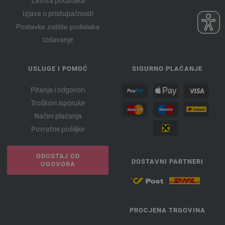
64-tamno oliv | EAN: 4033493318235
Zaštita podataka
Izjava o pristupačnosti
65-Svijetla maslina | EAN: 4033493318242
Postavke zaštite podataka
66-roze | EAN: 4033493340250
Izdavanje
67-Stara ružičasta | EAN: 4033493340267
68-slonovača | EAN: 4033493340274
69-Ljubičasto plava | EAN: 4033493340281
USLUGE I POMOĆ
SIGURNO PLAĆANJE
70-svjetloplav | EAN: 4033493340298
Pitanja i odgovori
71-Svijetlo limeta zelena | EAN: 4033493340304
Troškovi isporuke
72-svjetlo bež | EAN: 4033493340311
Načini plaćanja
73-opal zelena | EAN: 4033493361330
Povratne pošiljke
74-riđ smeđ | EAN: 4033493361347
75-crvenanarančasta | EAN: 4033493361354
ODUSTAJ OD
DOSTAVNI PARTNERI
76-ljubičasta | EAN: 4033493361361
UGOVORA
77-Crno vino | EAN: 4033493383776
78-senf žuta | EAN: 4033493383783
79-zelen | EAN: 4033493383790
PROCJENA TRGOVINA
80-Duboko more zeleno | EAN: 4033493383806