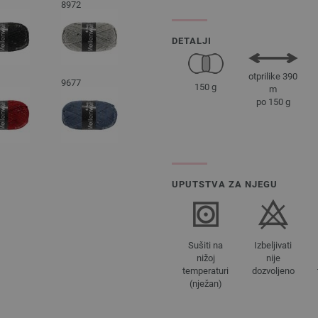
8972
DETALJI
otprilike 390
9677
150 g
m
po 150 g
UPUTSTVA ZA NJEGU
Sušiti na
Izbeljivati
nižoj
nije
temperaturi
dozvoljeno
(nježan)