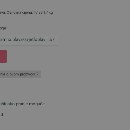
avu
, Osnovna cijena:
47,33 €
/ kg
boja
tamno plava/svjetloplav | %
anje o ovom proizvodu?
mašinsko pranje moguće
id