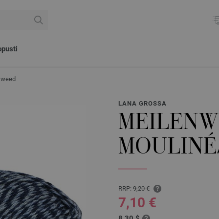
pusti
Tweed
LANA GROSSA
MEILENWE
MOULINÉ
RRP:
9,20 €
7,10 €
8,30 $