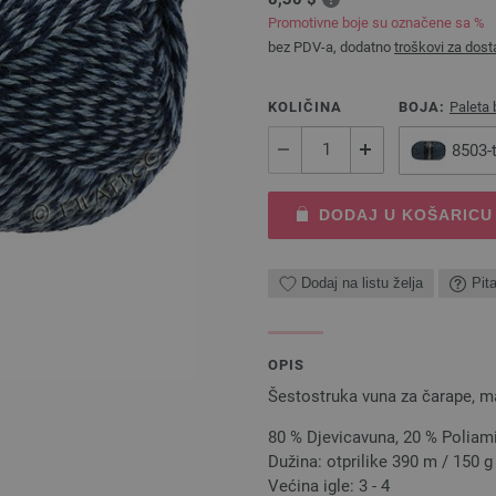
Promotivne boje su označene sa %
bez PDV-a, dodatno
troškovi za dost
KOLIČINA
BOJA:
Paleta 
8503-
DODAJ U KOŠARICU
Dodaj na listu želja
Pit
OPIS
Šestostruka vuna za čarape, 
80 % Djevicavuna, 20 % Poliam
Dužina: otprilike 390 m / 150 g
Većina igle: 3 - 4