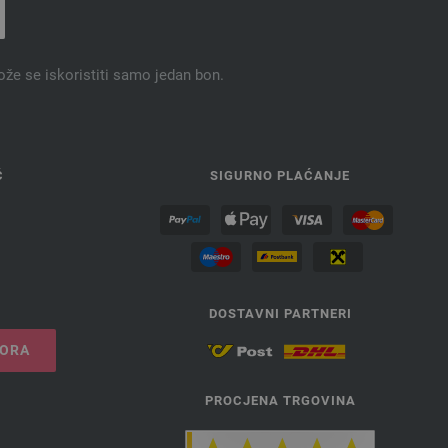
9427 | EAN: 4033493249294
9428 | EAN: 4033493248204
9430 | EAN: 4033493248228
ože se iskoristiti samo jedan bon.
9431 | EAN: 4033493248426
9432 | EAN: 4033493248433
9433 | EAN: 4033493248440
9434 | EAN: 4033493248457
Ć
SIGURNO PLAĆANJE
9435 | EAN: 4033493248464
9436 | EAN: 4033493248471
9437 | EAN: 4033493267939
9438 | EAN: 4033493267946
9439 | EAN: 4033493267953
DOSTAVNI PARTNERI
9440 | EAN: 4033493267960
VORA
9441 | EAN: 4033493267977
9442 | EAN: 4033493267984
PROCJENA TRGOVINA
9443 | EAN: 4033493267991
9444 | EAN: 4033493268691