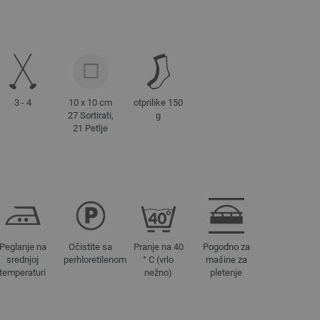
3 - 4
10 x 10 cm
otprilike 150
27 Sortirati,
g
21 Petlje
Peglanje na
Očistite sa
Pranje na 40
Pogodno za
srednjoj
perhloretilenom
° C (vrlo
mašine za
temperaturi
nežno)
pletenje