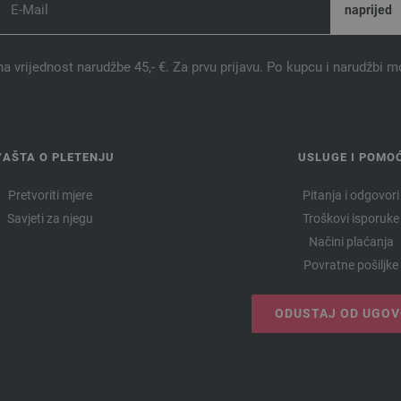
9148 | EAN: 4033493167079
9149 | EAN: 4033493167086
9150 | EAN: 4033493167093
na vrijednost narudžbe 45,- €. Za prvu prijavu. Po kupcu i narudžbi m
9151 | EAN: 4033493167109
9152 | EAN: 4033493167116
9153 | EAN: 4033493167123
9154 | EAN: 4033493167130
VAŠTA O PLETENJU
USLUGE I POMO
9155 | EAN: 4033493167147
Pretvoriti mjere
Pitanja i odgovori
9156 | EAN: 4033493167154
Savjeti za njegu
Troškovi isporuke
9157 | EAN: 4033493167161
Načini plaćanja
9158 | EAN: 4033493167178
Povratne pošiljke
9159 | EAN: 4033493167185
9160 | EAN: 4033493167192
ODUSTAJ OD UGO
9161 | EAN: 4033493167208
9162 | EAN: 4033493167215
9163 | EAN: 4033493167222
9164 | EAN: 4033493167239