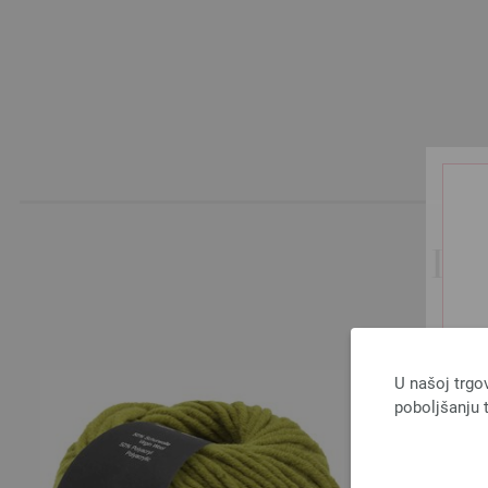
I 
U našoj trgo
poboljšanju t