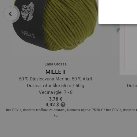
prev
Lana Grossa
MILLE II
50 % Djevicavuna Merino, 50 % Akril
Dužina: otprilike 55 m / 50 g
Dužin
Većina igle: 7 - 8
3,78 €
4,42 $
40 €
bez PDV-a, dodatno troškovi za dostavu, Osnovna cijena:
75,60 €
/
bez PDV-a, dodatno 
kg