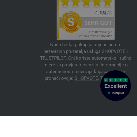
9445 | EAN: 4033493268707
9446 | EAN: 4033493268714
9447 | EAN: 4033493268721
9448 | EAN: 4033493268738
9449 | EAN: 4033493268004
Naša tvrtka prikuplja ocjene putem
9450 | EAN: 4033493268011
nezavisnih pružatelja usluga SHOPVOTE i
9451 | EAN: 4033493268028
TRUSTPILOT. Oni koriste automatske i ručne
9452 | EAN: 4033493268035
mjere za provjeru recenzija. Informacije o
autentičnosti recenzija kupaca možete
9453 | EAN: 4033493268042
pronaći ovdje:
SHOPVOTE
,
TRUSTPILOT
9454 | EAN: 4033493268059
9455 | EAN: 4033493268066
9456 | EAN: 4033493268073
9457 | EAN: 4033493268080
9458 | EAN: 4033493268097
9459 | EAN: 4033493268103
© 2026 FILATI eCommerce GmbH
Italiano
9460 | EAN: 4033493268332