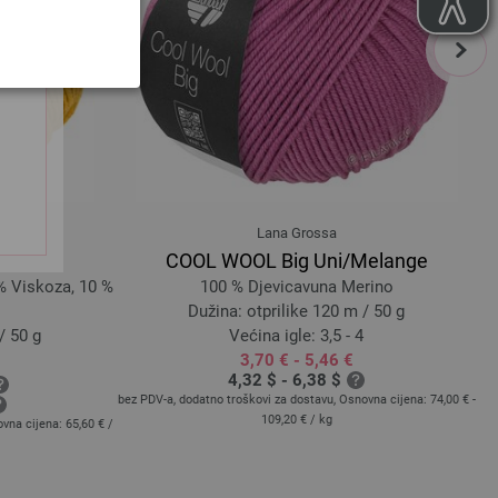
 4033493116381
9393 | EAN: 4033493223980
next
9394 | EAN: 4033493223997
9395 | EAN: 4033493224000
9396 | EAN: 4033493224017
EAN:
9397 | EAN: 4033493224024
9398 | EAN: 4033493248235
9399 | EAN: 4033493248242
9400 | EAN: 4033493248259
Lana Grossa
9401 | EAN: 4033493248266
COOL WOOL Big Uni/Melange
% Viskoza, 10 %
100 % Djevicavuna Merino
9402 | EAN: 4033493248273
Dužina: otprilike 120 m / 50 g
9403 | EAN: 4033493248280
/ 50 g
Većina igle: 3,5 - 4
9404 | EAN: 4033493248297
3,70 € - 5,46 €
9405 | EAN: 4033493248303
4,32 $ - 6,38 $
bez PDV-a, dodatno troškovi za dostavu, Osnovna cijena:
74,00 € -
bez
9406 | EAN: 4033493248310
109,20 €
/ kg
ovna cijena:
65,60 €
/
9407 | EAN: 4033493248327
9409 | EAN: 4033493248341
9410 | EAN: 4033493248365