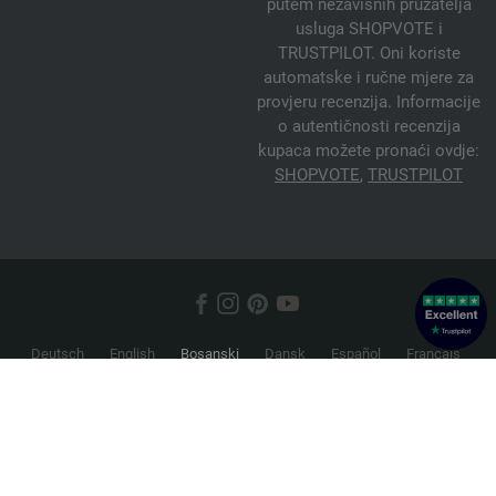
putem nezavisnih pružatelja
usluga SHOPVOTE i
TRUSTPILOT. Oni koriste
automatske i ručne mjere za
provjeru recenzija. Informacije
o autentičnosti recenzija
kupaca možete pronaći ovdje:
SHOPVOTE
,
TRUSTPILOT
Deutsch
English
Bosanski
Dansk
Español
Français
Hrvatski
Italiano
Nederlands
Norsk
Русский
Srpski
Suomi
Svenska
© 2026 FILATI eCommerce GmbH