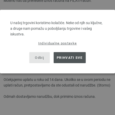
Molimo vas da prenesete iznos računa na FILATI-račun:
Njemačka:
Bank: Raiffeisenbank Wegscheid, Marktstr. 16, 94110 Wegscheid,
U našoj trgovini koristimo kolačiće. Neke od njih su ključne,
Germany
a druge nam pomažu u poboljšanju trgovine i vašeg
IBAN: DE59 7406 4593 0000 0636 30
iskustva.
BIC: GENODEF1WSD
Individualne postavke
Avstrija:
Bank: Raiffeisenbank Region Neufelden, Markt 17, 4113 St. Martin
im Muehlkreis, Austria
Odbij
PRIHVATI SVE
IBAN: AT71 3430 0000 0070 1904
BIC: RZOOAT2L300
Očekjujemo uplatu u roku od 14 dana. Ukoliko se u ovom periodu ne
uplati račun, pretpostavljamo da ste odustali od narudžbe. (Storno)
Odmah dostavljamo narudžbu, dok primimo iznos računa.