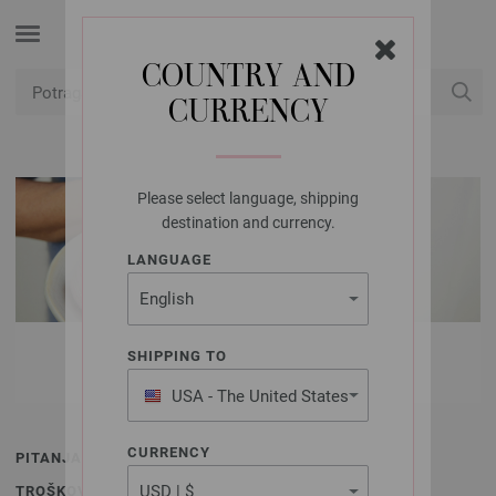
COUNTRY AND
CURRENCY
USD
Moj račun
Please select language, shipping
destination and currency.
LANGUAGE
NAČINI PLAĆANJA
SHIPPING TO
USA - The United States
of America
CURRENCY
PITANJA I ODGOVORI
TROŠKOVI ISPORUKE