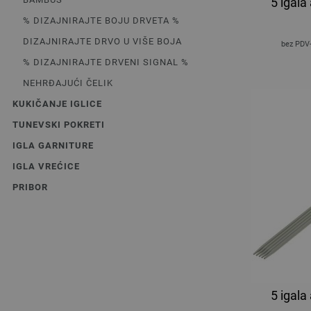
5 igal
% DIZAJNIRAJTE BOJU DRVETA %
DIZAJNIRAJTE DRVO U VIŠE BOJA
bez PDV
% DIZAJNIRAJTE DRVENI SIGNAL %
NEHRĐAJUĆI ČELIK
KUKIČANJE IGLICE
TUNEVSKI POKRETI
IGLA GARNITURE
IGLA VREĆICE
PRIBOR
5 igal