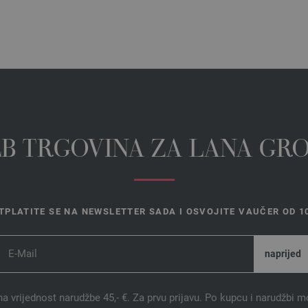
EB TRGOVINA ZA LANA GR
TPLATITE SE NA NEWSLETTER SADA I OSVOJITE VAUČER OD 10
na vrijednost narudžbe 45,- €. Za prvu prijavu. Po kupcu i narudžbi m