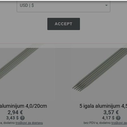
-a, dodatno
troškovi za dostavu
bez PDV-a, dodatno
troškovi z
ACCEPT
a aluminijum 4,0/20cm
5 igala aluminijum 4
2,94 €
3,57 €
3,43 $
4,17 $
-a, dodatno
troškovi za dostavu
bez PDV-a, dodatno
troškovi z