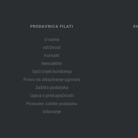
PRODAVNICA FILATI
S
O nama
održivost
Kontakt
Newsletter
Opći Uvjeti korištenja
Pravo na otkazivanje ugovora
Zaštita podataka
Izjava o pristupačnosti
Postavke zaštite podataka
Izdavanje