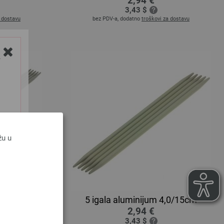
2,94 €
3,43 $
a dostavu
bez PDV-a, dodatno
troškovi za dostavu
Y
žu u
,5/20cm
5 igala aluminijum 4,0/15cm
2,94 €
3,43 $