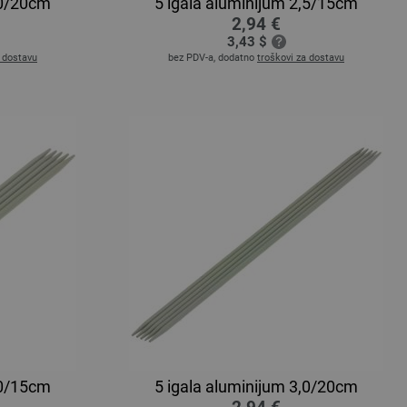
,0/20cm
5 igala aluminijum 2,5/15cm
2,94 €
3,43 $
a dostavu
bez PDV-a, dodatno
troškovi za dostavu
,0/15cm
5 igala aluminijum 3,0/20cm