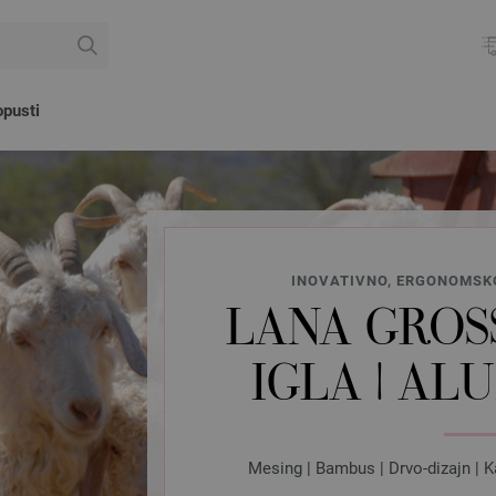
pusti
INOVATIVNO, ERGONOMSKO
LANA GROSS
IGLA | AL
Mesing | Bambus | Drvo-dizajn | K