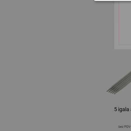
bez PDV
5 igal
bez PDV