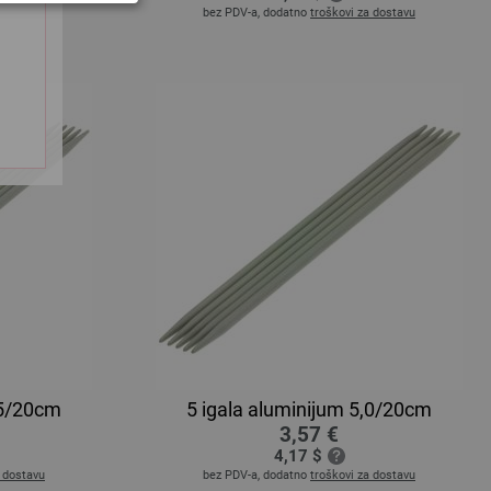
a dostavu
bez PDV-a, dodatno
troškovi za dostavu
,5/20cm
5 igala aluminijum 5,0/20cm
3,57 €
4,17 $
a dostavu
bez PDV-a, dodatno
troškovi za dostavu