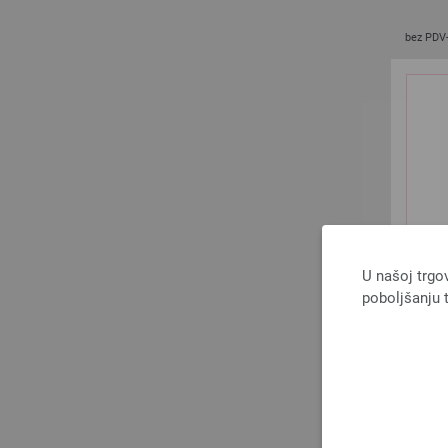
bez PDV
U našoj trgo
poboljšanju t
5 igal