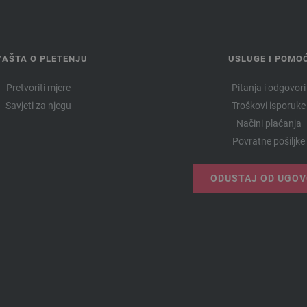
VAŠTA O PLETENJU
USLUGE I POMO
Pretvoriti mjere
Pitanja i odgovori
Savjeti za njegu
Troškovi isporuke
Načini plaćanja
Povratne pošiljke
ODUSTAJ OD UGO