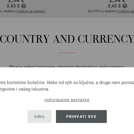
2,94 €
2,94 €
3,43 $
3,43 $
-a, dodatno
troškovi za dostavu
bez PDV-a, dodatno
troškovi z
COUNTRY AND CURRENC
Please select language, shipping destination and currency.
LANGUAGE
vini koristimo kolačiće. Neke od njih su ključne, a druge nam poma
rgovine i vašeg iskustva.
Individualne postavke
SHIPPING TO
USA - The United States of America
Odbij
PRIHVATI SVE
a aluminijum 3,5/15cm
5 igala aluminijum 3
2,94 €
2,94 €
CURRENCY
3,43 $
3,43 $