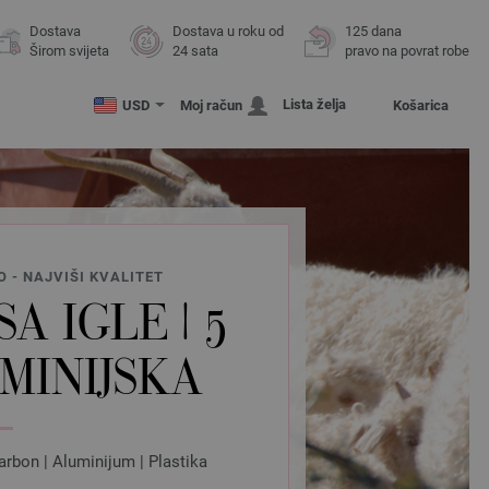
Dostava
Dostava u roku od
125 dana
Širom svijeta
24 sata
pravo na povrat robe
Lista želja
USD
Moj račun
Košarica
 - NAJVIŠI KVALITET
A IGLE | 5
UMINIJSKA
arbon | Aluminijum | Plastika