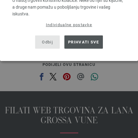
U našoj trgovini koristimo kolačiće. Neke od njih su ključne,
5,46 €
a druge nam pomažu u poboljšanju trgovine i vašeg
6,35 $
iskustva.
bez PDV-a, dodatno troškovi za dostavu, Osnovna cijena:
109,20 €
/ kg
Individualne postavke
prev
next
Odbij
PRIHVATI SVE
PODIJELI OVU STRANICU
FILATI WEB TRGOVINA ZA LANA
GROSSA VUNE