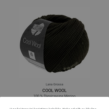
Lana Grossa
COOL WOOL
100 % Djevicavuna Merino
Dužina: otprilike 160 m / 50 g
Većina igle: 3 - 3,5