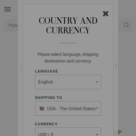
COUNTRY AND
CURRENCY
USD
Moj račun
Please select language, shipping
LANA GROSSA
destination and currency.
5 IGALA ALUMINIJUM
LANGUAGE
3,5/20CM
SHIPPING TO
USA - The United States
of America
CURRENCY