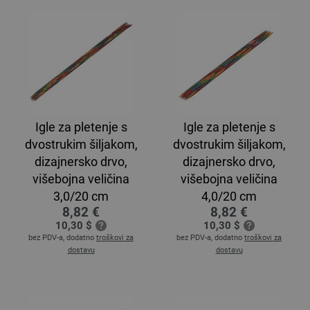
Igle za pletenje s
Igle za pletenje s
dvostrukim šiljakom,
dvostrukim šiljakom,
dizajnersko drvo,
dizajnersko drvo,
višebojna veličina
višebojna veličina
3,0/20 cm
4,0/20 cm
8,82 €
8,82 €
10,30 $
10,30 $
bez PDV-a, dodatno
troškovi za
bez PDV-a, dodatno
troškovi za
dostavu
dostavu