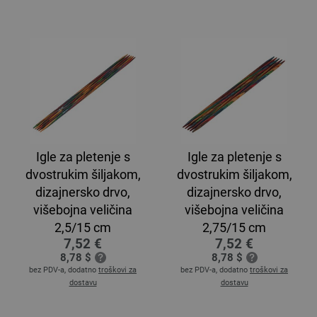
Igle za pletenje s
Igle za pletenje s
dvostrukim šiljakom,
dvostrukim šiljakom,
dizajnersko drvo,
dizajnersko drvo,
višebojna veličina
višebojna veličina
2,5/15 cm
2,75/15 cm
7,52 €
7,52 €
8,78 $
8,78 $
bez PDV-a, dodatno
troškovi za
bez PDV-a, dodatno
troškovi za
dostavu
dostavu