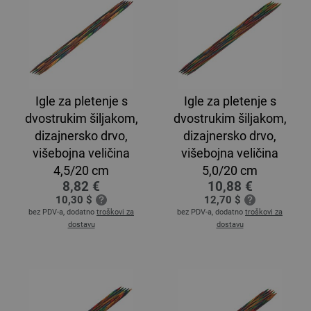
Igle za pletenje s
Igle za pletenje s
dvostrukim šiljakom,
dvostrukim šiljakom,
dizajnersko drvo,
dizajnersko drvo,
višebojna veličina
višebojna veličina
4,5/20 cm
5,0/20 cm
8,82 €
10,88 €
10,30 $
12,70 $
bez PDV-a, dodatno
troškovi za
bez PDV-a, dodatno
troškovi za
dostavu
dostavu