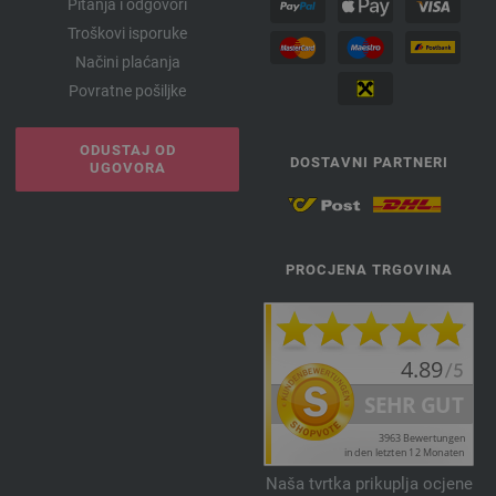
Pitanja i odgovori
Troškovi isporuke
Načini plaćanja
Povratne pošiljke
ODUSTAJ OD
DOSTAVNI PARTNERI
UGOVORA
PROCJENA TRGOVINA
Naša tvrtka prikuplja ocjene