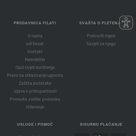
PRODAVNICA FILATI
SVAŠTA O PLETENJU
O nama
Pretvoriti mjere
održivost
Savjeti za njegu
Kontakt
Newsletter
Opći Uvjeti korištenja
Pravo na otkazivanje ugovora
Zaštita podataka
Izjava o pristupačnosti
Postavke zaštite podataka
Izdavanje
USLUGE I POMOĆ
SIGURNO PLAĆANJE