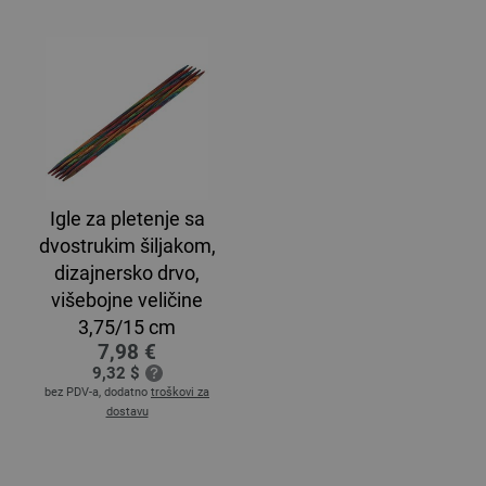
Igle za pletenje sa
dvostrukim šiljakom,
dizajnersko drvo,
višebojne veličine
3,75/15 cm
7,98 €
9,32 $
bez PDV-a, dodatno
troškovi za
dostavu