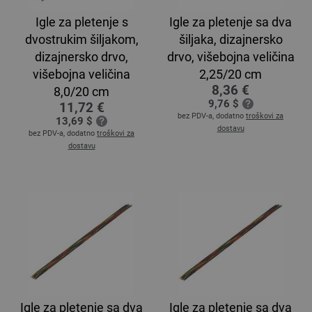
Igle za pletenje s
Igle za pletenje sa dva
dvostrukim šiljakom,
šiljaka, dizajnersko
dizajnersko drvo,
drvo, višebojna veličina
višebojna veličina
2,25/20 cm
8,36 €
8,0/20 cm
9,76 $
11,72 €
bez PDV-a, dodatno
troškovi za
13,69 $
dostavu
bez PDV-a, dodatno
troškovi za
dostavu
Igle za pletenje sa dva
Igle za pletenje sa dva