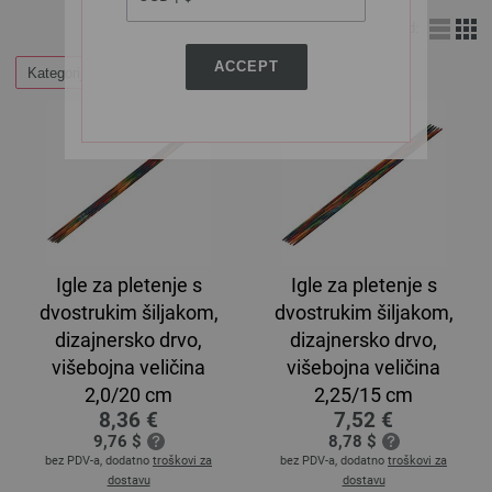
Izgled:
ACCEPT
Kategorije
Igle za pletenje s
Igle za pletenje s
dvostrukim šiljakom,
dvostrukim šiljakom,
dizajnersko drvo,
dizajnersko drvo,
višebojna veličina
višebojna veličina
2,0/20 cm
2,25/15 cm
8,36 €
7,52 €
9,76 $
8,78 $
bez PDV-a, dodatno
troškovi za
bez PDV-a, dodatno
troškovi za
dostavu
dostavu