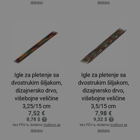
dostavu
dostavu
Igle za pletenje sa
Igle za pletenje sa
dvostrukim šiljakom,
dvostrukim šiljakom,
dizajnersko drvo,
dizajnersko drvo,
višebojne veličine
višebojne veličine
3,25/15 cm
3,5/15 cm
7,52 €
7,98 €
8,78 $
9,32 $
bez PDV-a, dodatno
troškovi za
bez PDV-a, dodatno
troškovi za
dostavu
dostavu