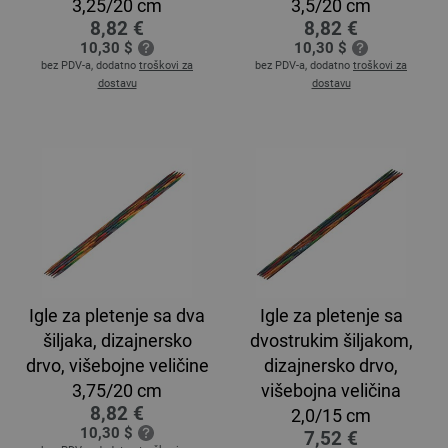
3,25/20 cm
3,5/20 cm
8,82 €
8,82 €
10,30 $
10,30 $
bez PDV-a, dodatno
troškovi za
bez PDV-a, dodatno
troškovi za
dostavu
dostavu
Igle za pletenje sa dva
Igle za pletenje sa
šiljaka, dizajnersko
dvostrukim šiljakom,
drvo, višebojne veličine
dizajnersko drvo,
3,75/20 cm
višebojna veličina
8,82 €
2,0/15 cm
10,30 $
7,52 €