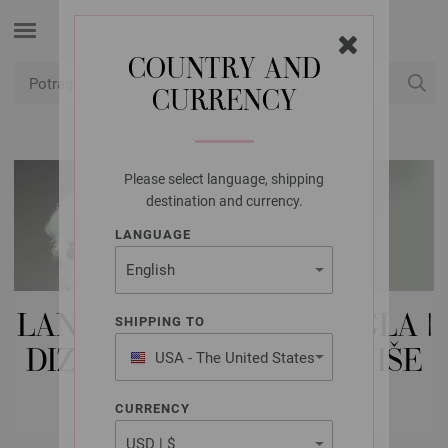
COUNTRY AND
CURRENCY
USD
Moj račun
Please select language, shipping
destination and currency.
LANGUAGE
LANA GROSSA IGLE | 5 IGLA |
SHIPPING TO
DIZAJNIRAJTE DRVO U VIŠE
USA - The United States
of America
BOJA
CURRENCY