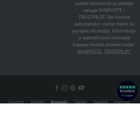
putem nezavisnih pružatelja
usluga SHOPVOTE i
TRUSTPILOT. Oni koriste
automatske i ručne mjere za
provjeru recenzija. Informacije
o autentičnosti recenzija
kupaca možete pronaći ovdje:
SHOPVOTE
,
TRUSTPILOT
Deutsch
English
Bosanski
Dansk
Español
Français
Hrvatski
Italiano
Nederlands
Norsk
Русский
Srpski
Suomi
Svenska
© 2026 FILATI eCommerce GmbH