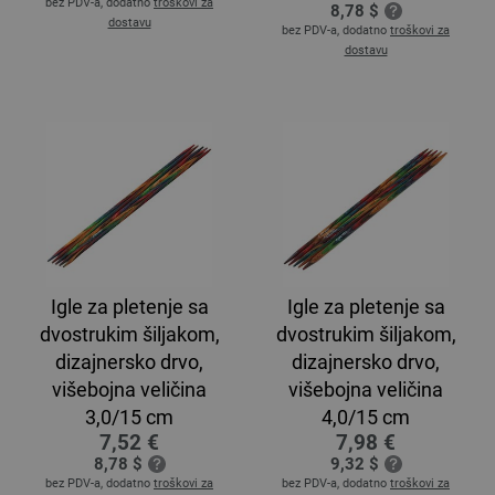
bez PDV-a, dodatno
troškovi za
8,78 $
dostavu
bez PDV-a, dodatno
troškovi za
dostavu
Igle za pletenje sa
Igle za pletenje sa
dvostrukim šiljakom,
dvostrukim šiljakom,
dizajnersko drvo,
dizajnersko drvo,
višebojna veličina
višebojna veličina
3,0/15 cm
4,0/15 cm
7,52 €
7,98 €
8,78 $
9,32 $
bez PDV-a, dodatno
troškovi za
bez PDV-a, dodatno
troškovi za