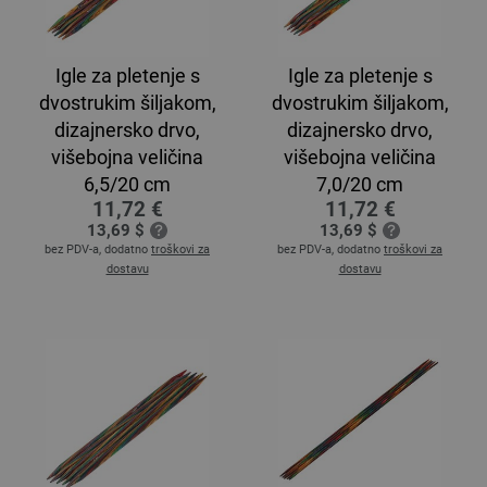
Igle za pletenje s
Igle za pletenje s
dvostrukim šiljakom,
dvostrukim šiljakom,
dizajnersko drvo,
dizajnersko drvo,
višebojna veličina
višebojna veličina
6,5/20 cm
7,0/20 cm
11,72 €
11,72 €
13,69 $
13,69 $
bez PDV-a, dodatno
troškovi za
bez PDV-a, dodatno
troškovi za
dostavu
dostavu