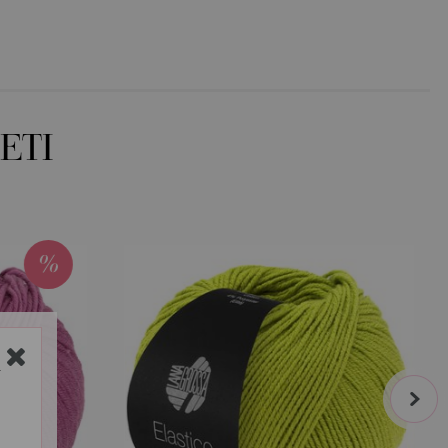
ETI
Y
next