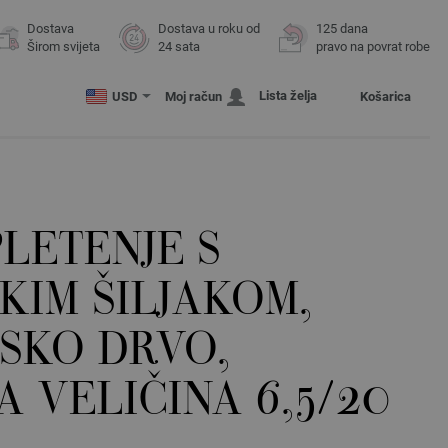
Dostava
Dostava u roku od
125 dana
Širom svijeta
24 sata
pravo na povrat robe
Lista želja
USD
Moj račun
Košarica
PLETENJE S
KIM ŠILJAKOM,
SKO DRVO,
A VELIČINA 6,5/20