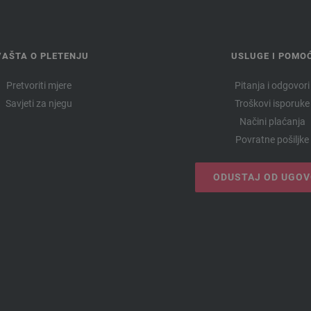
VAŠTA O PLETENJU
USLUGE I POMO
Pretvoriti mjere
Pitanja i odgovori
Savjeti za njegu
Troškovi isporuke
Načini plaćanja
Povratne pošiljke
ODUSTAJ OD UGO