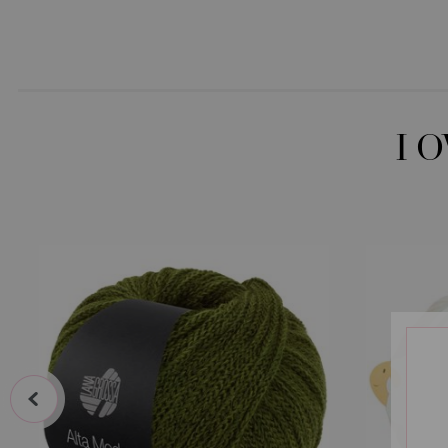
I 
prev