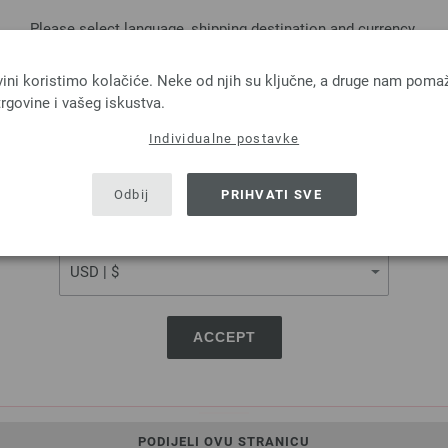
Please select language, shipping destination and currency.
LANGUAGE
vini koristimo kolačiće. Neke od njih su ključne, a druge nam poma
rgovine i vašeg iskustva.
Lana Grossa
Lana Grossa
OL Baby Uni/Print 50g
COOL WOOL Big Uni/
Individualne postavke
SHIPPING TO
 % Djevicavuna Merino
100 % Djevicavuna Me
a: otprilike 220 m / 50 g
Dužina: otprilike 120 m 
USA - The United States of America
Odbij
PRIHVATI SVE
Većina igle: 2,5 - 3
Većina igle: 3,5 - 4
3,74 € - 5,46 €
3,70 € - 5,46 €
CURRENCY
4,37 $ - 6,38 $
4,32 $ - 6,38 $
troškovi za dostavu, Osnovna cijena:
74,80 € -
bez PDV-a, dodatno troškovi za dostavu, Osn
109,20 €
/ kg
109,20 €
/ kg
ACCEPT
PODIJELI OVU STRANICU