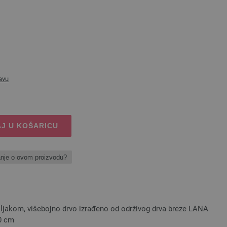
avu
J U KOŠARICU
anje o ovom proizvodu?
šiljakom, višebojno drvo izrađeno od održivog drva breze LANA
20 cm