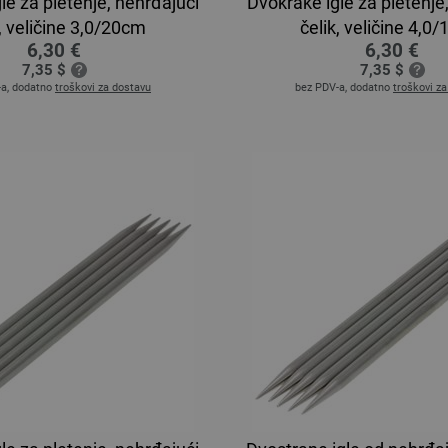
le za pletenje, nehrđajući
Dvokrake igle za pletenje
k, veličine 3,0/20cm
čelik, veličine 4,0
6,30 €
6,30 €
7,35 $
7,35 $
-a, dodatno
troškovi za dostavu
bez PDV-a, dodatno
troškovi z