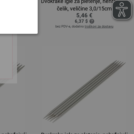
, nehrđajući
Dvokrake igle za pletenje, nehrđajući
/15cm
čelik, veličine 3,0/15cm
5,46 €
6,37 $
a dostavu
bez PDV-a, dodatno
troškovi za dostavu