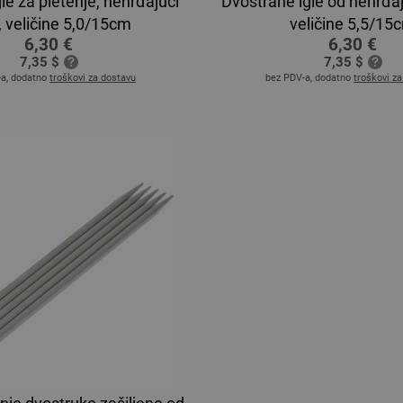
le za pletenje, nehrđajući
Dvostrane igle od nehrđa
k, veličine 5,0/15cm
veličine 5,5/15
6,30 €
6,30 €
7,35 $
7,35 $
-a, dodatno
troškovi za dostavu
bez PDV-a, dodatno
troškovi z