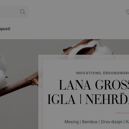
pusti
INOVATIVNO, ERGONOMSKO
LANA GROSS
IGLA | NEHRĐ
Mesing | Bambus | Drvo-dizajn | K