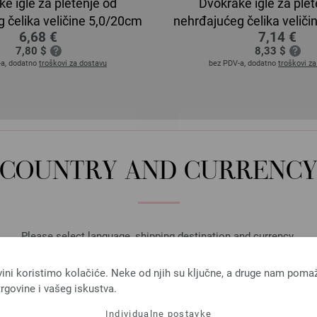
e igle za pletenje od
Dvokrake igle za plet
 čelika veličine 5,0/20cm
nehrđajućeg čelika velič
6,68 €
7,14 €
7,80 $
8,33 $
-a, dodatno
troškovi za dostavu
bez PDV-a, dodatno
troškovi z
COUNTRY AND CURRENC
Please select language, shipping destination and currency.
LANGUAGE
vini koristimo kolačiće. Neke od njih su ključne, a druge nam poma
rgovine i vašeg iskustva.
Individualne postavke