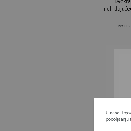
Dvokrak
nehrđajućeg
bez PDV
U našoj trgo
poboljšanju t