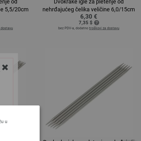
enje od
Dvokrake igle za pletenje od
ine 5,5/20cm
nehrđajućeg čelika veličine 6,0/15cm
6,30 €
7,35 $
a dostavu
bez PDV-a, dodatno
troškovi za dostavu
Y
žu u