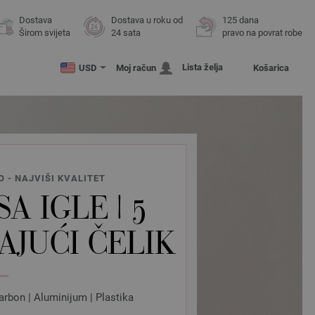
Dostava
Dostava u roku od
125 dana
Širom svijeta
24 sata
pravo na povrat robe
Lista želja
USD
Moj račun
Košarica
 - NAJVIŠI KVALITET
A IGLE | 5
AJUĆI ČELIK
arbon | Aluminijum | Plastika