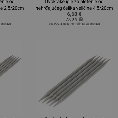
enje od
Dvokrake igle za pletenje od
ine 2,5/20cm
nehrđajućeg čelika veličine 4,5/20cm
6,68 €
7,80 $
a dostavu
bez PDV-a, dodatno
troškovi za dostavu