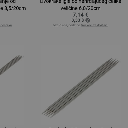
enje od
Dvokrake igle od nehrđajućeg čelika
ine 3,5/20cm
veličine 6,0/20cm
7,14 €
8,33 $
a dostavu
bez PDV-a, dodatno
troškovi za dostavu