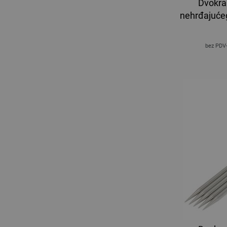
Dvokrak
nehrđajućeg
bez PDV