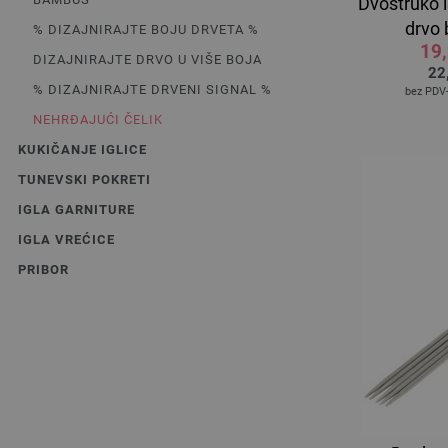
Dvostruko i
drvo
% DIZAJNIRAJTE BOJU DRVETA %
19
DIZAJNIRAJTE DRVO U VIŠE BOJA
22
% DIZAJNIRAJTE DRVENI SIGNAL %
bez PDV
NEHRĐAJUĆI ČELIK
KUKIČANJE IGLICE
TUNEVSKI POKRETI
IGLA GARNITURE
IGLA VREĆICE
PRIBOR