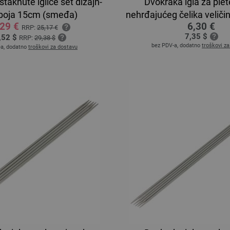
staknute iglice set dizajn-
Dvokraka igla za plet
 boja 15cm (smeđa)
nehrđajućeg čelika velič
,29 €
6,30 €
RRP:
25,17 €
7,35 $
,52 $
RRP:
29,38 $
bez PDV-a, dodatno
troškovi z
-a, dodatno
troškovi za dostavu