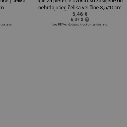
jućeg čelika
Igle za pletenje dvostruko zašiljene od
cm
nehrđajućeg čelika veličine 3,5/15cm
5,46 €
6,37 $
a dostavu
bez PDV-a, dodatno
troškovi za dostavu