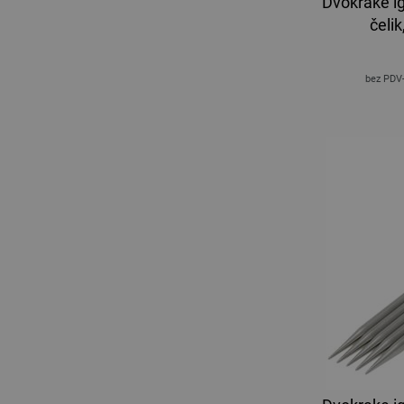
Dvokrake ig
čeli
bez PDV