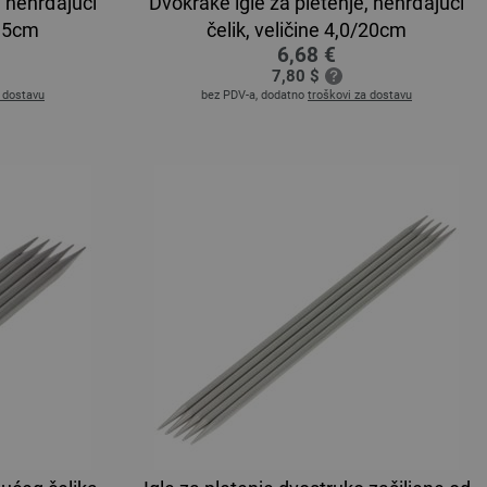
, nehrđajući
Dvokrake igle za pletenje, nehrđajući
/15cm
čelik, veličine 4,0/20cm
6,68 €
7,80 $
a dostavu
bez PDV-a, dodatno
troškovi za dostavu