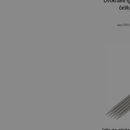
Dvokrake ig
čeli
bez PDV