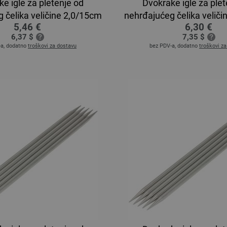
e igle za pletenje od
Dvokrake igle za plet
 čelika veličine 2,0/15cm
nehrđajućeg čelika velič
5,46 €
6,30 €
6,37 $
7,35 $
-a, dodatno
troškovi za dostavu
bez PDV-a, dodatno
troškovi z