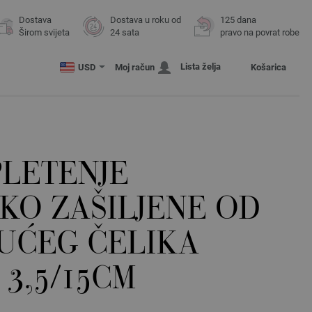
Dostava
Dostava u roku od
125 dana
Širom svijeta
24 sata
pravo na povrat robe
Lista želja
USD
Moj račun
Košarica
PLETENJE
KO ZAŠILJENE OD
UĆEG ČELIKA
 3,5/15CM