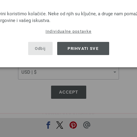
LANGUAGE
Lana Grossa
Lana Grossa
vini koristimo kolačiće. Neke od njih su ključne, a druge nam poma
COOL WOOL
BINGO Uni/Mela
rgovine i vašeg iskustva.
 % Djevicavuna Merino
100 % Djevicavuna Me
Individualne postavke
a: otprilike 160 m / 50 g
Dužina: otprilike 80 m 
SHIPPING TO
Većina igle: 3 - 3,5
Većina igle: 4,5 - 5,
USA - The United States of America
5,46 €
3,28 €
RRP:
5,00 €
Odbij
PRIHVATI SVE
6,38 $
3,83 $
RRP:
5,84 $
troškovi za dostavu, Osnovna cijena:
109,20 €
bez PDV-a, dodatno troškovi za dostavu, Osn
CURRENCY
/ kg
kg
ACCEPT
PODIJELI OVU STRANICU