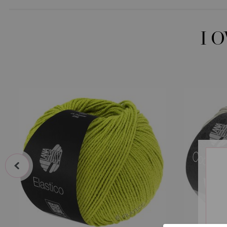
I 
prev