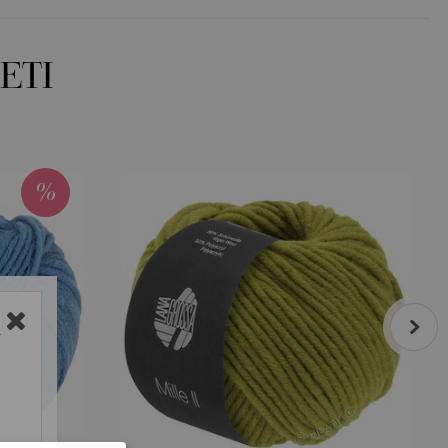
ETI
next
Y