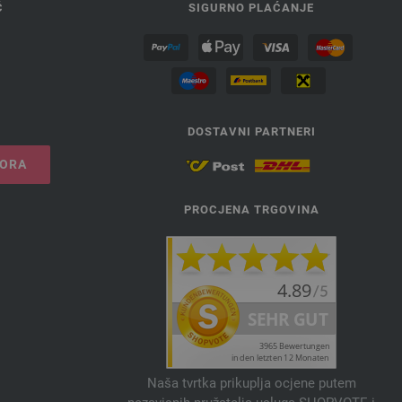
Ć
SIGURNO PLAĆANJE
DOSTAVNI PARTNERI
VORA
PROCJENA TRGOVINA
Naša tvrtka prikuplja ocjene putem