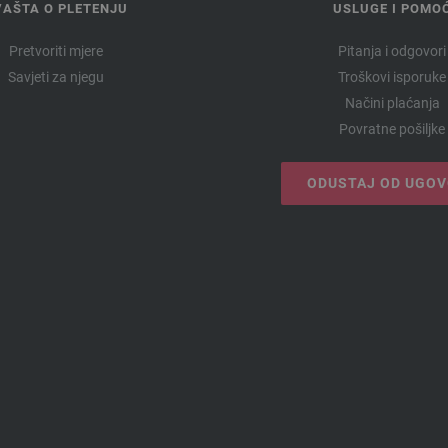
VAŠTA O PLETENJU
USLUGE I POMO
Pretvoriti mjere
Pitanja i odgovori
Savjeti za njegu
Troškovi isporuke
Načini plaćanja
Povratne pošiljke
ODUSTAJ OD UGO