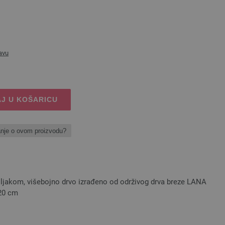
avu
J U KOŠARICU
anje o ovom proizvodu?
šiljakom, višebojno drvo izrađeno od održivog drva breze LANA
 20 cm