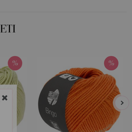
ETI
next
Y