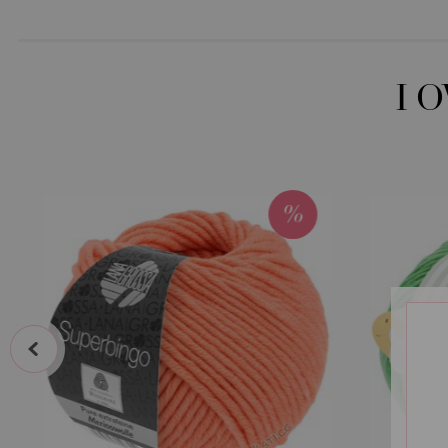
I 
prev