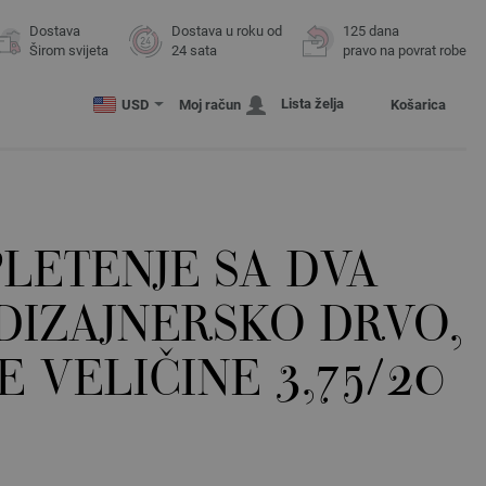
Dostava
Dostava u roku od
125 dana
Širom svijeta
24 sata
pravo na povrat robe
Lista želja
USD
Moj račun
Košarica
PLETENJE SA DVA
 DIZAJNERSKO DRVO,
E VELIČINE 3,75/20