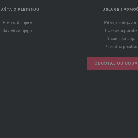
VAŠTA O PLETENJU
USLUGE I POMO
Pretvoriti mjere
Pitanja i odgovori
Savjeti za njegu
Troškovi isporuke
Načini plaćanja
Povratne pošiljke
ODUSTAJ OD UGO