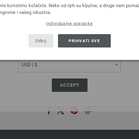
MILLE II
LINARTE
vini koristimo kolačiće. Neke od njih su ključne, a druge nam poma
vicavuna Merino, 50 % Akril
30 % Pamuk, 20 % Posteljina, 40 
rgovine i vašeg iskustva.
a: otprilike 55 m / 50 g
Poliamid
Individualne postavke
Većina igle: 7 - 8
Dužina: otprilike 125 m 
SHIPPING TO
3,78 €
Većina igle: 4 - 4,5
4,40 $
USA - The United States of America
3,28 €
RRP:
4,16 €
Odbij
PRIHVATI SVE
troškovi za dostavu, Osnovna cijena:
75,60 €
/
3,82 $
RRP:
4,84 $
kg
bez PDV-a, dodatno troškovi za dostavu, Osn
CURRENCY
kg
ACCEPT
PODIJELI OVU STRANICU