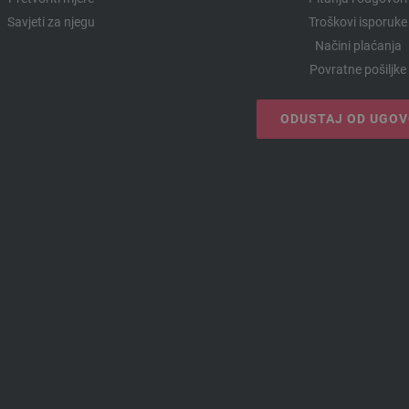
Savjeti za njegu
Troškovi isporuke
Načini plaćanja
Povratne pošiljke
ODUSTAJ OD UGO