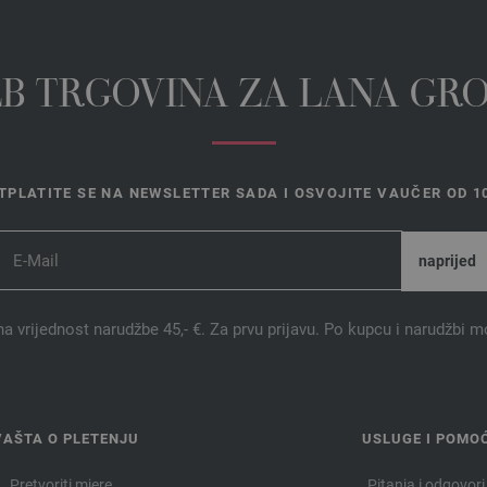
EB TRGOVINA ZA LANA GR
TPLATITE SE NA NEWSLETTER SADA I OSVOJITE VAUČER OD 10
na vrijednost narudžbe 45,- €. Za prvu prijavu. Po kupcu i narudžbi m
VAŠTA O PLETENJU
USLUGE I POMO
Pretvoriti mjere
Pitanja i odgovori