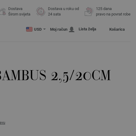
Dostava
Dostava u roku od
125 dana
Širom svijeta
24 sata
pravo na povrat robe
Lista želja
USD
Moj račun
Košarica
BAMBUS 2,5/20CM
avu