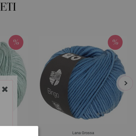
ETI
next
Y
Lana Grossa