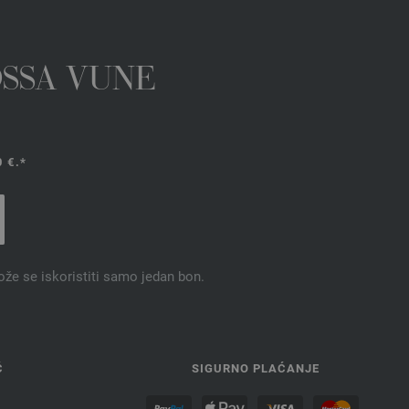
OSSA VUNE
 €.*
ože se iskoristiti samo jedan bon.
Ć
SIGURNO PLAĆANJE