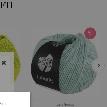
ETI
next
Y
žu u
Lana Grossa