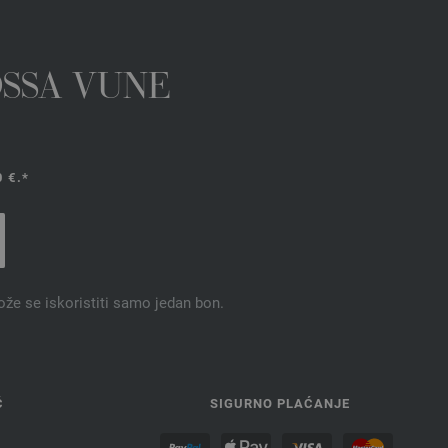
OSSA VUNE
 €.*
ože se iskoristiti samo jedan bon.
Ć
SIGURNO PLAĆANJE