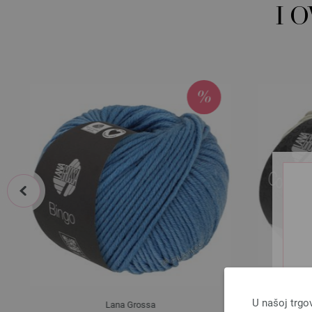
I 
prev
U našoj trgo
Lana Grossa