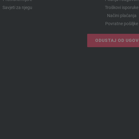
Savjeti za njegu
Troškovi isporuke
Načini plaćanja
Povratne pošiljke
ODUSTAJ OD UGO