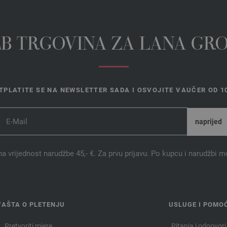
EB TRGOVINA ZA LANA GR
TPLATITE SE NA NEWSLETTER SADA I OSVOJITE VAUČER OD 10
na vrijednost narudžbe 45,- €. Za prvu prijavu. Po kupcu i narudžbi m
VAŠTA O PLETENJU
USLUGE I POMO
Pretvoriti mjere
Pitanja i odgovori