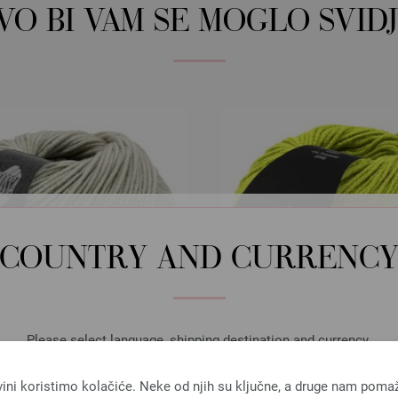
OVO BI VAM SE MOGLO SVIDJ
COUNTRY AND CURRENC
Please select language, shipping destination and currency.
LANGUAGE
vini koristimo kolačiće. Neke od njih su ključne, a druge nam poma
Lana Grossa
Lana Grossa