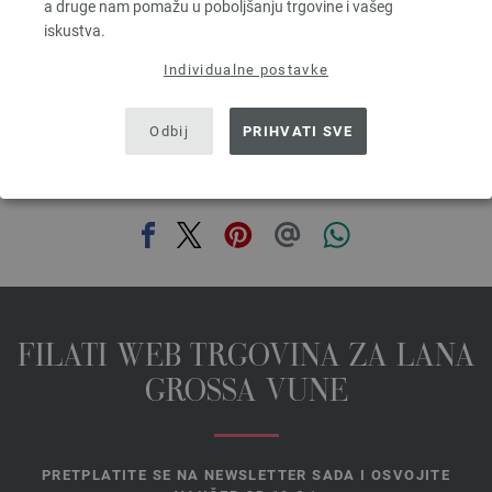
a druge nam pomažu u poboljšanju trgovine i vašeg
bez PDV-a, dodatno troškovi za dostavu, Osnovna cijena:
265,60 € - 334,40 €
/ kg
iskustva.
prev
next
Individualne postavke
Odbij
PRIHVATI SVE
PODIJELI OVU STRANICU
FILATI WEB TRGOVINA ZA LANA
GROSSA VUNE
PRETPLATITE SE NA NEWSLETTER SADA I OSVOJITE