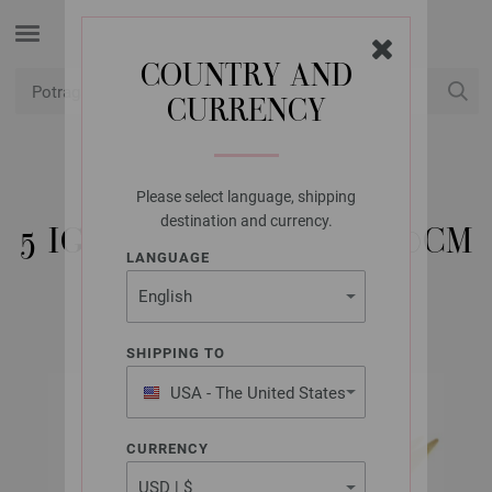
COUNTRY AND
CURRENCY
USD
Moj račun
Please select language, shipping
LANA GROSSA
destination and currency.
5 IGALA BAMBUS 8,0/20CM
LANGUAGE
SHIPPING TO
USA - The United States
of America
CURRENCY