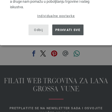
a druge nam pomažu u poboljšanju trgovine i vašeg
bez PDV-a, dodatno troškovi za dostavu, Osnovna cijena:
58,80 €
/ kg
iskustva.
prev
next
Individualne postavke
Odbij
PRIHVATI SVE
PODIJELI OVU STRANICU
FILATI WEB TRGOVINA ZA LANA
GROSSA VUNE
PRETPLATITE SE NA NEWSLETTER SADA I OSVOJITE