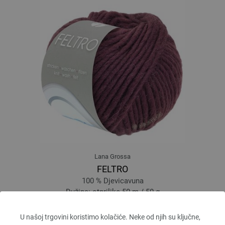
Lana Grossa
FELTRO
100 % Djevicavuna
Dužina: otprilike 50 m / 50 g
Većina igle: 8
2,94 €
U našoj trgovini koristimo kolačiće. Neke od njih su ključne,
3,43 $