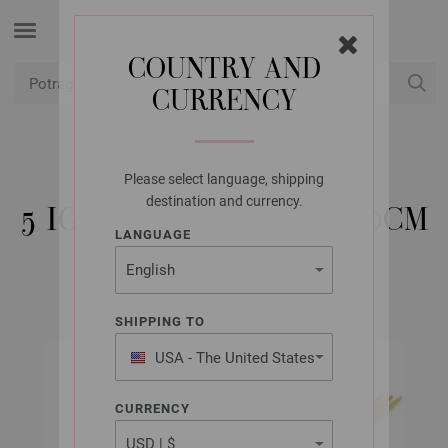
COUNTRY AND
CURRENCY
USD
Moj račun
Please select language, shipping
LANA GROSSA
destination and currency.
5 IGALA BAMBUS 4,5/20CM
LANGUAGE
SHIPPING TO
USA - The United States
of America
CURRENCY