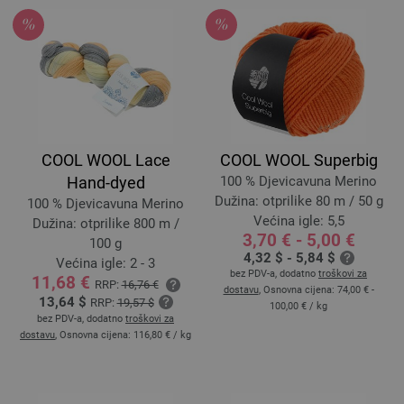
COOL WOOL Lace
COOL WOOL Superbig
Hand-dyed
100 % Djevicavuna Merino
Dužina: otprilike 80 m / 50 g
100 % Djevicavuna Merino
Većina igle: 5,5
Dužina: otprilike 800 m /
3,70 € - 5,00 €
100 g
4,32 $ - 5,84 $
Većina igle: 2 - 3
bez PDV-a, dodatno
troškovi za
11,68 €
RRP:
16,76 €
dostavu
, Osnovna cijena:
74,00 € -
13,64 $
RRP:
19,57 $
100,00 €
/ kg
bez PDV-a, dodatno
troškovi za
dostavu
, Osnovna cijena:
116,80 €
/ kg