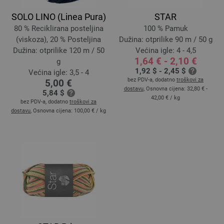
SOLO LINO (Linea Pura)
STAR
80 % Reciklirana posteljina
100 % Pamuk
(viskoza), 20 % Posteljina
Dužina: otprilike 90 m / 50 g
Dužina: otprilike 120 m / 50
Većina igle: 4 - 4,5
1,64 € - 2,10 €
g
1,92 $ - 2,45 $
Većina igle: 3,5 - 4
bez PDV-a, dodatno
troškovi za
5,00 €
dostavu
, Osnovna cijena:
32,80 € -
5,84 $
42,00 €
/ kg
bez PDV-a, dodatno
troškovi za
dostavu
, Osnovna cijena:
100,00 €
/ kg