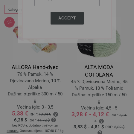
Kategorije
Filtrirati
ACCEPT
ALLORA Hand-dyed
ALTA MODA
76 % Pamuk, 14 %
COTOLANA
Djevicavuna Merino, 10 %
45 % Djevicavuna Merino, 45
Alpaka
% Pamuk, 10 % Poliamid
Dužina: otprilike 300 m / 50
Dužina: otprilike 150 m / 50
g
g
Većina igle: 3 - 3,5
Većina igle: 4,5 - 5
5,38 €
3,28 € - 4,12 €
RRP:
10,04 €
RRP:
5,84
6,28 $
RRP:
11,72 $
€
bez PDV-a, dodatno
troškovi za
3,83 $ - 4,81 $
RRP:
6,82 $
dostavu
, Osnovna cijena:
107,60 €
/ kg