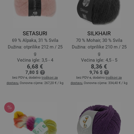
SETASURI
SILKHAIR
69 % Alpaka, 31 % Svila
70 % Mohair, 30 % Svila
Dužina: otprilike 212 m / 25
Dužina: otprilike 210 m / 25
g
g
Većina igle: 3,5 - 4
Većina igle: 4,5 - 5
6,68 €
8,36 €
7,80 $
9,76 $
bez PDV-a, dodatno
troškovi za
bez PDV-a, dodatno
troškovi za
dostavu
, Osnovna cijena:
267,20 €
/ kg
dostavu
, Osnovna cijena:
334,40 €
/ kg