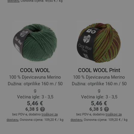
dostavu
, Osnovna cijena:
49,60 €
/ kg
COOL WOOL
COOL WOOL Print
100 % Djevicavuna Merino
100 % Djevicavuna Merino
Dužina: otprilike 160 m / 50
Dužina: otprilike 160 m / 50
g
g
Većina igle: 3 - 3,5
Većina igle: 3 - 3,5
5,46 €
5,46 €
6,38 $
6,38 $
bez PDV-a, dodatno
troškovi za
bez PDV-a, dodatno
troškovi za
dostavu
, Osnovna cijena:
109,20 €
/ kg
dostavu
, Osnovna cijena:
109,20 €
/ kg