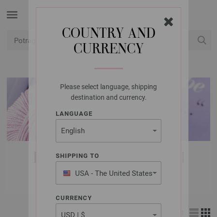
COUNTRY AND
CURRENCY
USD
Moj račun
Please select language, shipping
destination and currency.
LANGUAGE
LANA GROSSA VUNE |
SHIPPING TO
PROLEĆE / LETO
USA - The United States
of America
CURRENCY
Izgled: