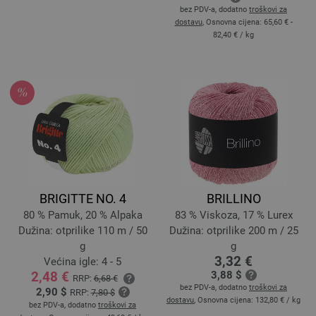
bez PDV-a, dodatno
troškovi za
dostavu
, Osnovna cijena:
65,60 € -
82,40 €
/ kg
BRIGITTE NO. 4
BRILLINO
80 % Pamuk, 20 % Alpaka
83 % Viskoza, 17 % Lurex
Dužina: otprilike 110 m / 50
Dužina: otprilike 200 m / 25
g
g
3,32 €
Većina igle: 4 - 5
2,48 €
3,88 $
RRP:
6,68 €
bez PDV-a, dodatno
troškovi za
2,90 $
RRP:
7,80 $
dostavu
, Osnovna cijena:
132,80 €
/ kg
bez PDV-a, dodatno
troškovi za