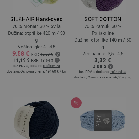
SILKHAIR Hand-dyed
SOFT COTTON
70 % Mohair, 30 % Svila
70 % Pamuk, 30 %
Dužina: otprilike 420 m / 50
Poliakrilne
g
Dužina: otprilike 140 m / 50
Većina igle: 4 - 4,5
g
9,58 €
Većina igle: 3,5 - 4,5
RRP:
15,88 €
3,32 €
11,19 $
RRP:
18,54 $
3,88 $
bez PDV-a, dodatno
troškovi za
dostavu
, Osnovna cijena:
191,60 €
/ kg
bez PDV-a, dodatno
troškovi za
dostavu
, Osnovna cijena:
66,40 €
/ kg