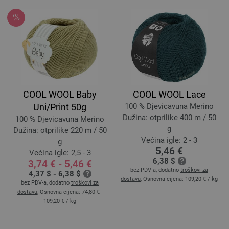
COOL WOOL Baby
COOL WOOL Lace
Uni/Print 50g
100 % Djevicavuna Merino
Dužina: otprilike 400 m / 50
100 % Djevicavuna Merino
g
Dužina: otprilike 220 m / 50
Većina igle: 2 - 3
g
5,46 €
Većina igle: 2,5 - 3
6,38 $
3,74 € - 5,46 €
bez PDV-a, dodatno
troškovi za
4,37 $ - 6,38 $
dostavu
, Osnovna cijena:
109,20 €
/ kg
bez PDV-a, dodatno
troškovi za
dostavu
, Osnovna cijena:
74,80 € -
109,20 €
/ kg