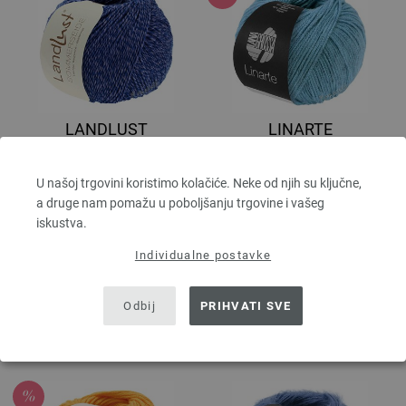
LANDLUST
LINARTE
SOMMERSEIDE
30 % Pamuk, 20 %
Posteljina, 40 % Viskoza, 10
50 % Pamuk, 50 % Svila
U našoj trgovini koristimo kolačiće. Neke od njih su ključne,
% Poliamid
Dužina: otprilike 170 m / 50
a druge nam pomažu u poboljšanju trgovine i vašeg
Dužina: otprilike 125 m / 50
g
iskustva.
g
Većina igle: 3,5 - 4
6,30 €
Većina igle: 4 - 4,5
Individualne postavke
3,28 €
7,36 $
RRP:
4,16 €
bez PDV-a, dodatno
troškovi za
3,83 $
RRP:
4,86 $
dostavu
, Osnovna cijena:
126,00 €
/ kg
Odbij
PRIHVATI SVE
bez PDV-a, dodatno
troškovi za
dostavu
, Osnovna cijena:
65,60 €
/ kg