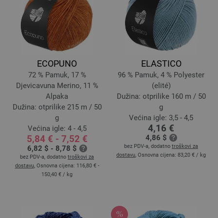
ECOPUNO
ELASTICO
72 % Pamuk, 17 %
96 % Pamuk, 4 % Polyester
Djevicavuna Merino, 11 %
(elité)
Alpaka
Dužina: otprilike 160 m / 50
Dužina: otprilike 215 m / 50
g
g
Većina igle: 3,5 - 4,5
4,16 €
Većina igle: 4 - 4,5
5,84 € - 7,52 €
4,86 $
bez PDV-a, dodatno
troškovi za
6,82 $ - 8,78 $
dostavu
, Osnovna cijena:
83,20 €
/ kg
bez PDV-a, dodatno
troškovi za
dostavu
, Osnovna cijena:
116,80 € -
150,40 €
/ kg