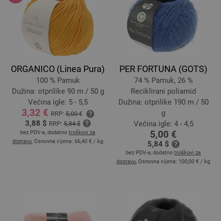
ORGANICO (Linea Pura)
PER FORTUNA (GOTS)
100 % Pamuk
74 % Pamuk, 26 %
Dužina: otprilike 90 m / 50 g
Reciklirani poliamid
Većina igle: 5 - 5,5
Dužina: otprilike 190 m / 50
3,32 €
g
RRP:
5,00 €
3,88 $
Većina igle: 4 - 4,5
RRP:
5,84 $
5,00 €
bez PDV-a, dodatno
troškovi za
dostavu
, Osnovna cijena:
66,40 €
/ kg
5,84 $
bez PDV-a, dodatno
troškovi za
dostavu
, Osnovna cijena:
100,00 €
/ kg