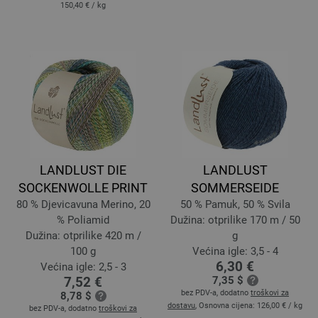
150,40 €
/ kg
LANDLUST DIE
LANDLUST
SOCKENWOLLE PRINT
SOMMERSEIDE
80 % Djevicavuna Merino, 20
50 % Pamuk, 50 % Svila
% Poliamid
Dužina: otprilike 170 m / 50
Dužina: otprilike 420 m /
g
100 g
Većina igle: 3,5 - 4
6,30 €
Većina igle: 2,5 - 3
7,52 €
7,35 $
bez PDV-a, dodatno
troškovi za
8,78 $
dostavu
, Osnovna cijena:
126,00 €
/ kg
bez PDV-a, dodatno
troškovi za