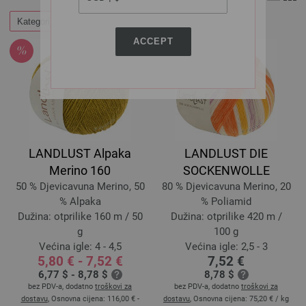
Kategorije
Filtrirati
ACCEPT
LANDLUST Alpaka
LANDLUST DIE
Merino 160
SOCKENWOLLE
50 % Djevicavuna Merino, 50
80 % Djevicavuna Merino, 20
% Alpaka
% Poliamid
Dužina: otprilike 160 m / 50
Dužina: otprilike 420 m /
g
100 g
Većina igle: 4 - 4,5
Većina igle: 2,5 - 3
5,80 € - 7,52 €
7,52 €
6,77 $ - 8,78 $
8,78 $
bez PDV-a, dodatno
troškovi za
bez PDV-a, dodatno
troškovi za
dostavu
, Osnovna cijena:
116,00 € -
dostavu
, Osnovna cijena:
75,20 €
/ kg