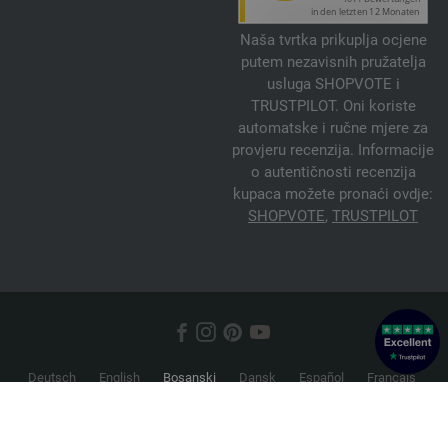
Naša tvrtka prikuplja ocjene
putem nezavisnih pružatelja
usluga SHOPVOTE i
TRUSTPILOT. Oni koriste
automatske i ručne mjere za
provjeru recenzija. Informacije
o autentičnosti recenzija
kupaca možete pronaći ovdje:
SHOPVOTE
,
TRUSTPILOT
Deutsch
English
Bosanski
Dansk
Español
Français
Hrvatski
Italiano
Nederlands
Norsk
Русский
Srpski
Suomi
Svenska