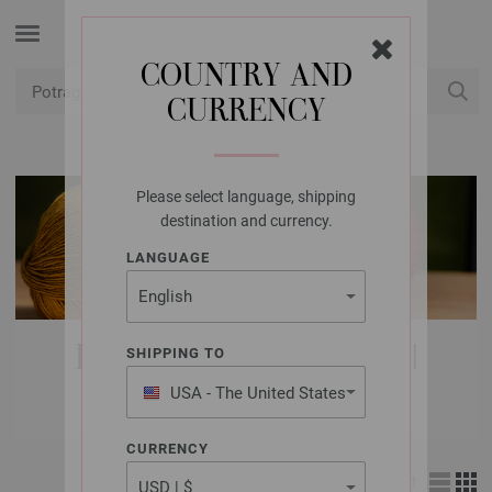
COUNTRY AND
CURRENCY
USD
Moj račun
Please select language, shipping
destination and currency.
LANGUAGE
LANA GROSSA VUNE |
SHIPPING TO
LANDLUST
USA - The United States
of America
CURRENCY
Izgled: