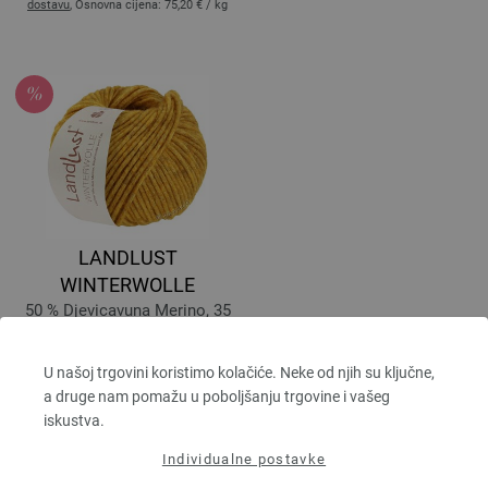
dostavu
, Osnovna cijena:
75,20 €
/ kg
LANDLUST
WINTERWOLLE
50 % Djevicavuna Merino, 35
% Pamuk, 15 % Yak
Dužina: otprilike 70 m / 50 g
U našoj trgovini koristimo kolačiće. Neke od njih su ključne,
Većina igle: 8 - 9
a druge nam pomažu u poboljšanju trgovine i vašeg
5,80 €
RRP:
7,52 €
iskustva.
6,77 $
RRP:
8,78 $
bez PDV-a, dodatno
troškovi za
Individualne postavke
dostavu
, Osnovna cijena:
116,00 €
/ kg