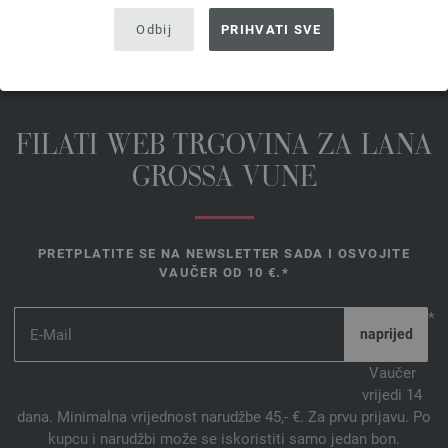
Odbij
PRIHVATI SVE
FILATI WEB TRGOVINA ZA LANA
GROSSA VUNE
PRETPLATITE SE NA NEWSLETTER SADA I OSVOJITE
VAUČER OD 10 €.*
*
Vaučer
vrijedi 14
dana. Minimalna vrijednost narudžbe 45,- €. Za prvu prijavu. Po
kupcu i narudžbi može se iskoristiti samo jedan bon.