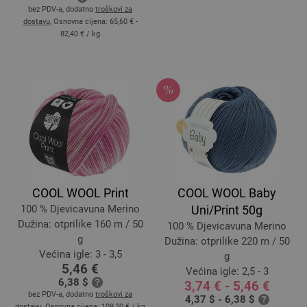
bez PDV-a, dodatno
troškovi za
dostavu
, Osnovna cijena:
65,60 € -
82,40 €
/ kg
COOL WOOL Print
COOL WOOL Baby
100 % Djevicavuna Merino
Uni/Print 50g
Dužina: otprilike 160 m / 50
100 % Djevicavuna Merino
g
Dužina: otprilike 220 m / 50
Većina igle: 3 - 3,5
g
5,46 €
Većina igle: 2,5 - 3
6,38 $
3,74 € - 5,46 €
bez PDV-a, dodatno
troškovi za
4,37 $ - 6,38 $
dostavu
, Osnovna cijena:
109,20 €
/ kg