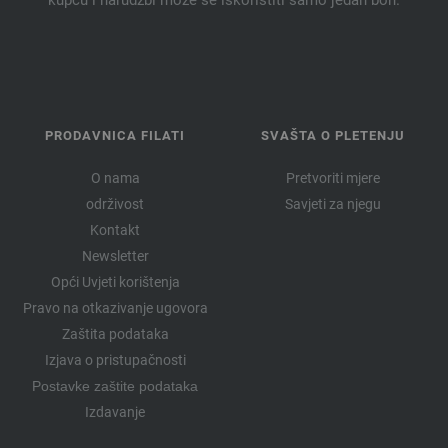
kupcu i narudžbi može se iskoristiti samo jedan bon.
PRODAVNICA FILATI
SVAŠTA O PLETENJU
O nama
Pretvoriti mjere
održivost
Savjeti za njegu
Kontakt
Newsletter
Opći Uvjeti korištenja
Pravo na otkazivanje ugovora
Zaštita podataka
Izjava o pristupačnosti
Postavke zaštite podataka
Izdavanje