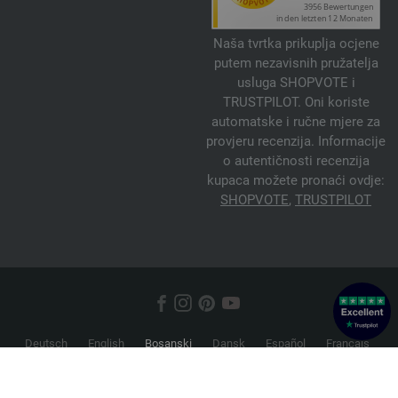
Naša tvrtka prikuplja ocjene
putem nezavisnih pružatelja
usluga SHOPVOTE i
TRUSTPILOT. Oni koriste
automatske i ručne mjere za
provjeru recenzija. Informacije
o autentičnosti recenzija
kupaca možete pronaći ovdje:
SHOPVOTE
,
TRUSTPILOT
Deutsch
English
Bosanski
Dansk
Español
Français
Hrvatski
Italiano
Nederlands
Norsk
Русский
Srpski
Suomi
Svenska