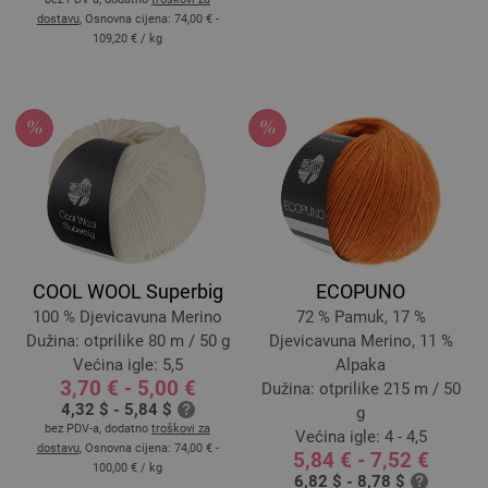
dostavu
, Osnovna cijena:
74,00 € -
109,20 €
/ kg
COOL WOOL Superbig
ECOPUNO
100 % Djevicavuna Merino
72 % Pamuk, 17 %
Dužina: otprilike 80 m / 50 g
Djevicavuna Merino, 11 %
Većina igle: 5,5
Alpaka
3,70 € - 5,00 €
Dužina: otprilike 215 m / 50
4,32 $ - 5,84 $
g
bez PDV-a, dodatno
troškovi za
Većina igle: 4 - 4,5
dostavu
, Osnovna cijena:
74,00 € -
5,84 € - 7,52 €
100,00 €
/ kg
6,82 $ - 8,78 $