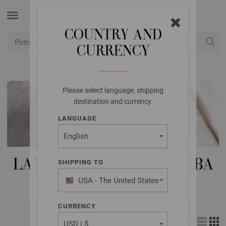
COUNTRY AND
CURRENCY
USD
Moj račun
Please select language, shipping
destination and currency.
LANGUAGE
LANA GROSSA VUNE | BEBA
SHIPPING TO
VUNA
USA - The United States
of America
CURRENCY
Izgled: