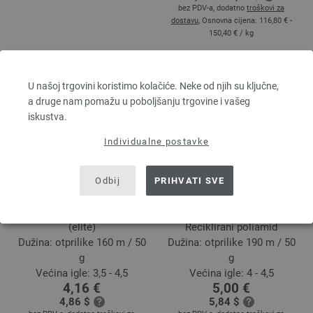
bez PDV-a, dodatno
troškovi za
dostavu
, Osnovna cijena:
116,80 € -
150,40 €
/ kg
U našoj trgovini koristimo kolačiće. Neke od njih su ključne,
a druge nam pomažu u poboljšanju trgovine i vašeg
iskustva.
Individualne postavke
Odbij
PRIHVATI SVE
ELASTICO
PER FORTUNA (GOTS)
96 % Pamuk, 4 % Polyester
74 % Pamuk, 26 %
(elité)
Reciklirani poliamid
Dužina: otprilike 160 m / 50
Dužina: otprilike 190 m / 50
g
g
Većina igle: 3,5 - 4,5
Većina igle: 4 - 4,5
4,16 €
5,00 €
4,86 $
5,84 $