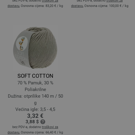
bez PDV-a, dodatno
troškovi za
bez PDV-a, dodatno
troškovi za
dostavu
, Osnovna cijena:
83,20 €
/ kg
dostavu
, Osnovna cijena:
100,00 €
/ kg
SOFT COTTON
70 % Pamuk, 30 %
Poliakrilne
Dužina: otprilike 140 m / 50
g
Većina igle: 3,5 - 4,5
3,32 €
3,88 $
bez PDV-a, dodatno
troškovi za
dostavu
, Osnovna cijena:
66,40 €
/ kg