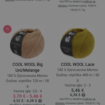
bez PDV-a, dodatno
troškovi za
dostavu
, Osnovna cijena:
74,80 € -
109,20 €
/ kg
COOL WOOL Big
COOL WOOL Lace
Uni/Melange
100 % Djevicavuna Merino
Dužina: otprilike 400 m / 50
100 % Djevicavuna Merino
g
Dužina: otprilike 120 m / 50
Većina igle: 2 - 3
g
5,46 €
Većina igle: 3,5 - 4
6,38 $
3,70 € - 5,46 €
bez PDV-a, dodatno
troškovi za
4,32 $ - 6,38 $
dostavu
, Osnovna cijena:
109,20 €
/ kg
bez PDV-a, dodatno
troškovi za