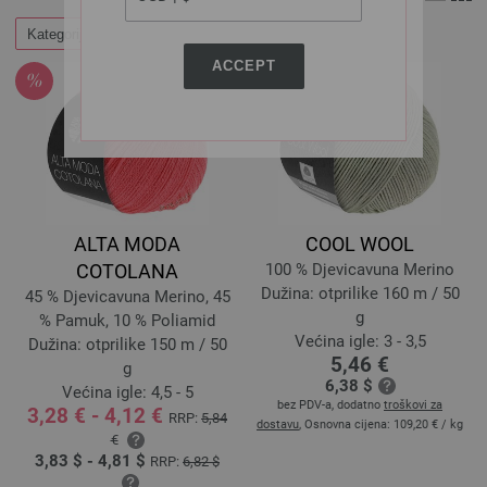
Kategorije
Filtrirati
ACCEPT
ALTA MODA
COOL WOOL
COTOLANA
100 % Djevicavuna Merino
Dužina: otprilike 160 m / 50
45 % Djevicavuna Merino, 45
g
% Pamuk, 10 % Poliamid
Većina igle: 3 - 3,5
Dužina: otprilike 150 m / 50
5,46 €
g
6,38 $
Većina igle: 4,5 - 5
bez PDV-a, dodatno
troškovi za
3,28 € - 4,12 €
RRP:
5,84
dostavu
, Osnovna cijena:
109,20 €
/ kg
€
3,83 $ - 4,81 $
RRP:
6,82 $