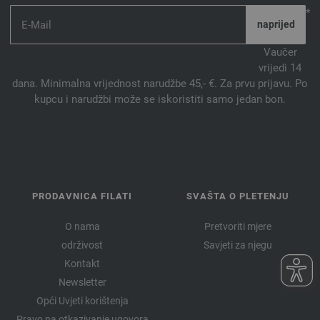
47-crvena ljubičasta | EAN: 4033493404495
*
48-lipa | EAN: 4033493404501
49-jagorčevina | EAN: 4033493404518
Vaučer
vrijedi 14
50-petrolzeleno | EAN: 4033493404525
dana. Minimalna vrijednost narudžbe 45,- €. Za prvu prijavu. Po
51-srebrna siva | EAN: 4033493404532
kupcu i narudžbi može se iskoristiti samo jedan bon.
PRODAVNICA FILATI
SVAŠTA O PLETENJU
O nama
Pretvoriti mjere
održivost
Savjeti za njegu
Kontakt
Newsletter
Opći Uvjeti korištenja
Pravo na otkazivanje ugovora