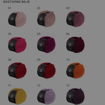
DOSTUPNE BOJE
01
02
03
04
05
06
08
09
10
11
12
13