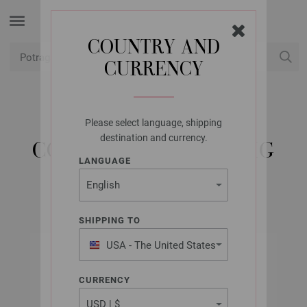
COUNTRY AND
CURRENCY
USD
Moj račun
Please select language, shipping
LANA GROSSA
destination and currency.
COOL WOOL SUPERBIG
LANGUAGE
SHIPPING TO
USA - The United States
of America
CURRENCY