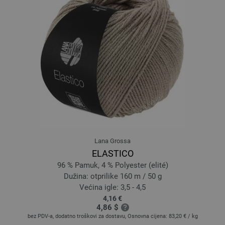
14-ljubičasta | EAN: 4033493386586
15-plavo | EAN: 4033493386593
16-ultramarin plavo | EAN: 4033493386609
17-tamno plava | EAN: 4033493386616
18-čelično plava boja | EAN: 4033493386623
19-sivo plava | EAN: 4033493386630
20-nebesko plavetnilo | EAN: 4033493386647
21-nježna plava | EAN: 4033493386654
22-kari | EAN: 4033493386661
23-Khaki bež | EAN: 4033493386678
Lana Grossa
24-maslinovo | EAN: 4033493386685
ELASTICO
25-zeleno | EAN: 4033493386692
96 % Pamuk, 4 % Polyester (elité)
26-zelen | EAN: 4033493386708
Dužina: otprilike 160 m / 50 g
27-bledozeleni | EAN: 4033493386715
Većina igle: 3,5 - 4,5
4,16 €
28-tamnozelene boje | EAN: 4033493386722
4,86 $
29-Loden zeleno | EAN: 4033493386739
bez PDV-a, dodatno troškovi za dostavu, Osnovna cijena:
83,20 €
/ kg