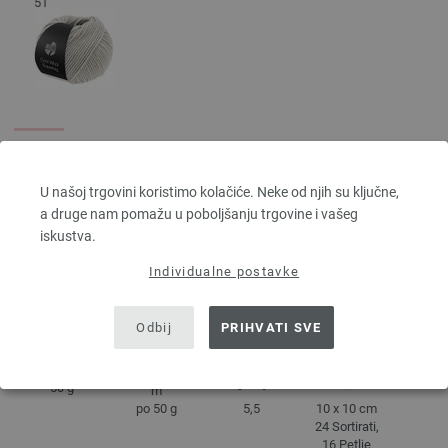
51
U našoj trgovini koristimo kolačiće. Neke od njih su ključne,
a druge nam pomažu u poboljšanju trgovine i vašeg
iskustva.
Individualne postavke
DETALJI
Odbij
PRIHVATI SVE
otprilike 80
50 g
m
5,5
10 x 10 cm
po 50 g
24 Sortirati,
16 Petlje