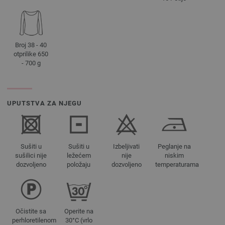
Broj 38 - 40
otprilike 650
- 700 g
UPUTSTVA ZA NJEGU
Sušiti u
Sušiti u
Izbeljivati
Peglanje na
sušilici nije
ležećem
nije
niskim
dozvoljeno
položaju
dozvoljeno
temperaturama
Očistite sa
Operite na
perhloretilenom
30°C (vrlo