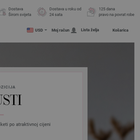
Dostava
Dostava u roku od
125 dana
Širom svijeta
24 sata
pravo na povrat robe
Lista želja
USD
Moj račun
Košarica
ZICIJA
STI
ti po atraktivnoj cijeni