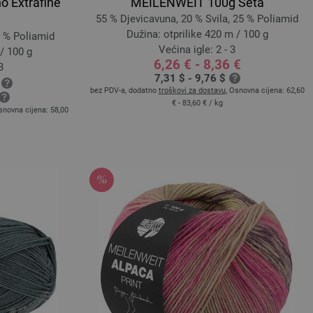
 Extrafine
MEILENWEIT 100g Seta
55 % Djevicavuna, 20 % Svila, 25 % Poliamid
Dužina: otprilike 420 m / 100 g
5 % Poliamid
Većina igle: 2 - 3
/ 100 g
6,26 € - 8,36 €
3
7,31 $ - 9,76 $
bez PDV-a, dodatno
troškovi za dostavu
, Osnovna cijena:
62,60
€ - 83,60 €
/ kg
snovna cijena:
58,00