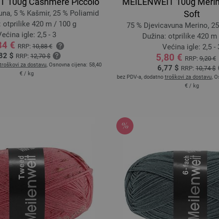
 100g Cashmere Piccolo
MEILENWEIT 100g Merino
una, 5 % Kašmir, 25 % Poliamid
Soft
 otprilike 420 m / 100 g
75 % Djevicavuna Merino, 2
ećina igle: 2,5 - 3
Dužina: otprilike 420 m 
84 €
RRP:
10,88 €
Većina igle: 2,5 - 
82 $
5,80 €
RRP:
12,70 $
RRP:
9,20 €
troškovi za dostavu
, Osnovna cijena:
58,40
6,77 $
RRP:
10,74 $
€
/ kg
bez PDV-a, dodatno
troškovi za dostavu
, O
€
/ kg