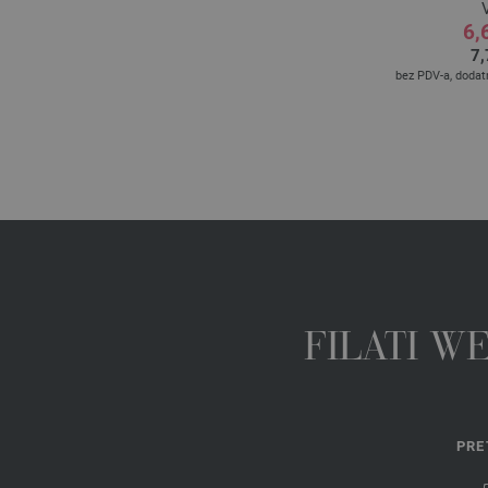
V
6,
7,
bez PDV-a, doda
FILATI W
PRE