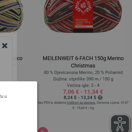
Y
50g Disco
MEILENWEIT 6-FACH 150g Merino
Poliamid
Christmas
/ 150 g
80 % Djevicavuna Merino, 20 % Poliamid
Dužina: otprilike 390 m / 150 g
Većina igle: 3 - 4
7,06 € - 11,34 €
žu u
snovna cijena:
44,27
8,24 $ - 13,24 $
bez PDV-a, dodatno
troškovi za dostavu
, Osnovna cijena:
47,07
€ - 75,60 €
/ kg