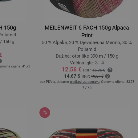
H 150g
MEILENWEIT 6-FACH 150g Alpaca
Poliamid
Print
/ 150 g
50 % Alpaka, 20 % Djevicavuna Merino, 30 %
Poliamid
€
Dužina: otprilike 390 m / 150 g
Većina igle: 3 - 4
snovna cijena:
41,73
12,56 €
RRP:
16,76 €
14,67 $
RRP:
19,57 $
bez PDV-a, dodatno
troškovi za dostavu
, Osnovna cijena:
83,73
€
/ kg