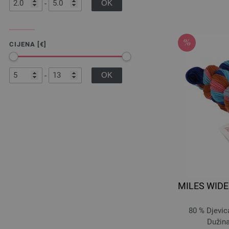
-
CIJENA [€]
-
MILES WIDE 2
80 % Djevic
Dužina