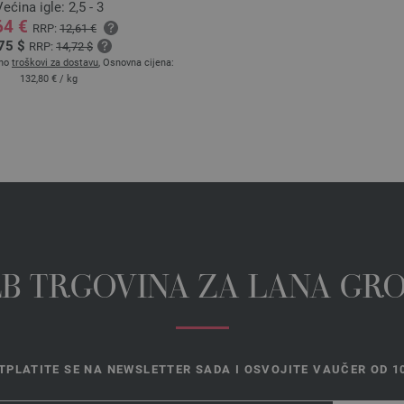
ećina igle: 2,5 - 3
64 €
RRP:
12,61 €
75 $
RRP:
14,72 $
tno
troškovi za dostavu
, Osnovna cijena:
132,80 €
/ kg
EB TRGOVINA ZA LANA GR
TPLATITE SE NA NEWSLETTER SADA I OSVOJITE VAUČER OD 10