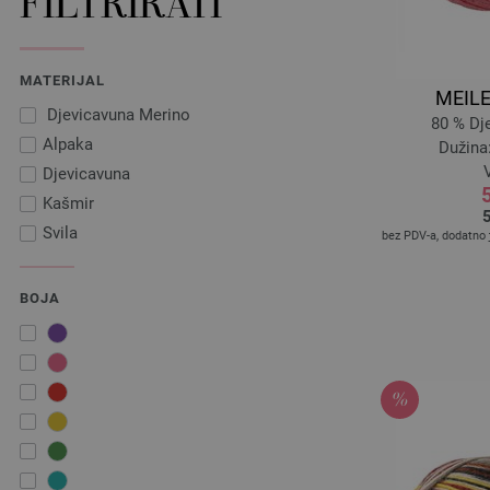
FILTRIRATI
MATERIJAL
MEILE
Djevicavuna Merino
80 % Dj
Alpaka
Dužina:
V
Djevicavuna
5
Kašmir
5
Svila
bez PDV-a, dodatno
BOJA