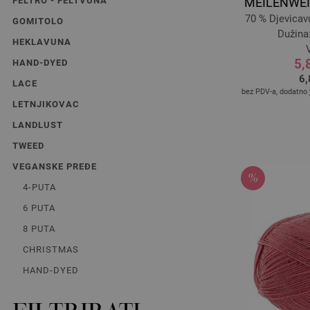
FELTRO - FELTVUNA
MEILENWEIT
70 % Djevicav
GOMITOLO
Dužina:
HEKLAVUNA
V
5,
HAND-DYED
6,
LACE
bez PDV-a, dodatno
LETNJIKOVAC
LANDLUST
TWEED
VEGANSKE PREĐE
4-PUTA
6 PUTA
8 PUTA
CHRISTMAS
HAND-DYED