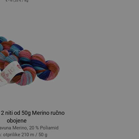
€ - 61,33 €
/ kg
 niti od 50g Merino ručno
obojene
avuna Merino, 20 % Poliamid
: otprilike 210 m / 50 g