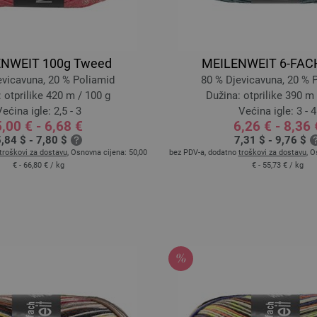
NWEIT 100g Tweed
MEILENWEIT 6-FAC
evicavuna, 20 % Poliamid
80 % Djevicavuna, 20 % 
 otprilike 420 m / 100 g
Dužina: otprilike 390 m 
ećina igle: 2,5 - 3
Većina igle: 3 - 4
,00 € - 6,68 €
6,26 € - 8,36 
,84 $ - 7,80 $
7,31 $ - 9,76 $
troškovi za dostavu
, Osnovna cijena:
50,00
bez PDV-a, dodatno
troškovi za dostavu
, O
€ - 66,80 €
/ kg
€ - 55,73 €
/ kg