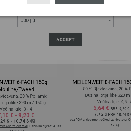
CURRENCY
ACCEPT
NWEIT 6-FACH 150g
MEILENWEIT 8-FACH 150
Mouliné/Tweed
80 % Djevicavuna, 20 % 
Dužina: otprilike 320 m 
evicavuna, 20 % Poliamid
Većina igle: 4,5 - 
 otprilike 390 m / 150 g
6,64 €
Većina igle: 3 - 4
RRP:
9,20 €
7,75 $
,10 € - 9,20 €
RRP:
10,74 $
bez PDV-a, dodatno
troškovi za dostavu
, O
,29 $ - 10,74 $
€
/ kg
troškovi za dostavu
, Osnovna cijena:
47,33