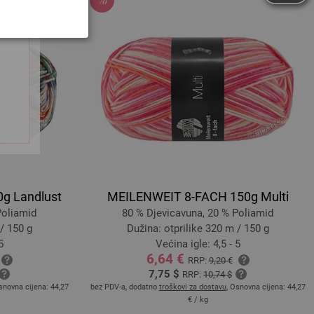
g Landlust
MEILENWEIT 8-FACH 150g Multi
Poliamid
80 % Djevicavuna, 20 % Poliamid
/ 150 g
Dužina: otprilike 320 m / 150 g
5
Većina igle: 4,5 - 5
6,64 €
RRP:
9,20 €
7,75 $
RRP:
10,74 $
snovna cijena:
44,27
bez PDV-a, dodatno
troškovi za dostavu
, Osnovna cijena:
44,27
€
/ kg