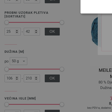
PROBNI UZORAK PLETIVA
[SORTIRATI]
-
DUŽINA [M]
po
MEILE
-
80 % Dj
Dužina:
7
VEĆINA IGLE [MM]
8
bez PDV-a, dodatno