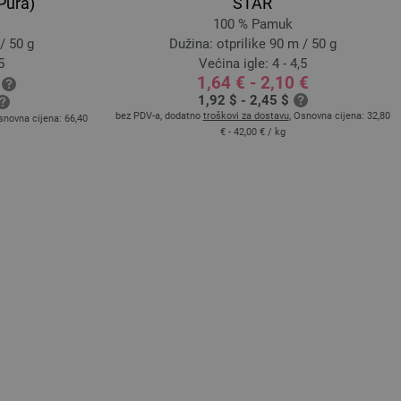
Pura)
STAR
100 % Pamuk
/ 50 g
Dužina: otprilike 90 m / 50 g
5
Većina igle: 4 - 4,5
1,64 € - 2,10 €
1,92 $ - 2,45 $
bez PDV-a, dodatno
troškovi za dostavu
, Osnovna cijena:
32,80
snovna cijena:
66,40
€ - 42,00 €
/ kg