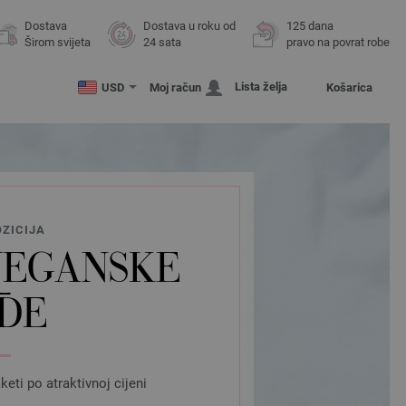
Dostava
Dostava u roku od
125 dana
Širom svijeta
24 sata
pravo na povrat robe
Lista želja
USD
Moj račun
Košarica
ZICIJA
 VEGANSKE
ĐE
ti po atraktivnoj cijeni