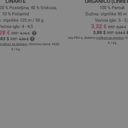
LINARTE
ORGANICO (Linea 
0 % Posteljina, 40 % Viskoza,
100 % Pamuk
10 % Poliamid
Dužina: otprilike 90 m 
: otprilike 125 m / 50 g
Većina igle: 5 - 5,
3,32 €
ećina igle: 4 - 4,5
RRP:
5,00 €
,28 €
3,88 $
RRP:
5,84 $
RRP:
4,16 €
bez PDV-a, dodatno
troškovi za dostavu
, O
,83 $
RRP:
4,86 $
€
/ kg
troškovi za dostavu
, Osnovna cijena:
65,60
€
/ kg