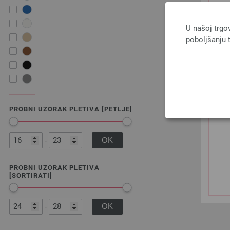
U našoj trgo
poboljšanju t
PROBNI UZORAK PLETIVA [PETLJE]
-
PROBNI UZORAK PLETIVA
[SORTIRATI]
-