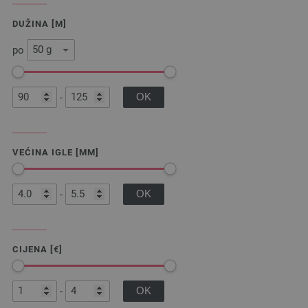
DUŽINA [M]
po
-
VEĆINA IGLE [MM]
-
CIJENA [€]
-