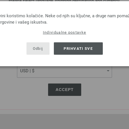
Please select language, shipping destination and currency.
LANGUAGE
vini koristimo kolačiće. Neke od njih su ključne, a druge nam poma
rgovine i vašeg iskustva.
Individualne postavke
SHIPPING TO
USA - The United States of America
Odbij
PRIHVATI SVE
CURRENCY
ACCEPT