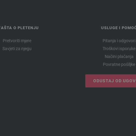
VAŠTA O PLETENJU
USLUGE I POMO
Pretvoriti mjere
Pitanja i odgovori
Savjeti za njegu
Troškovi isporuke
Načini plaćanja
Povratne pošiljke
ODUSTAJ OD UGO