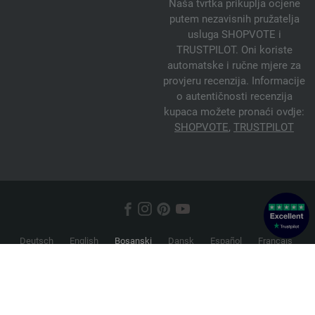
Naša tvrtka prikuplja ocjene
putem nezavisnih pružatelja
usluga SHOPVOTE i
TRUSTPILOT. Oni koriste
automatske i ručne mjere za
provjeru recenzija. Informacije
o autentičnosti recenzija
kupaca možete pronaći ovdje:
SHOPVOTE
,
TRUSTPILOT
Deutsch
English
Bosanski
Dansk
Español
Français
Hrvatski
Italiano
Nederlands
Norsk
Русский
Srpski
Suomi
Svenska
© 2026 FILATI eCommerce GmbH