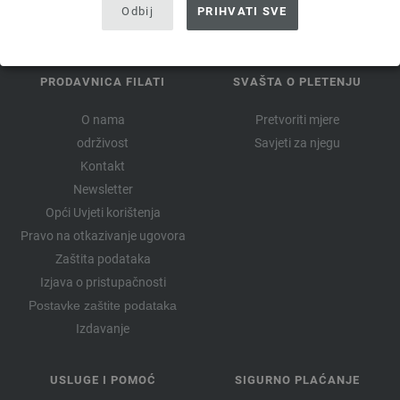
Odbij
PRIHVATI SVE
PRODAVNICA FILATI
SVAŠTA O PLETENJU
O nama
Pretvoriti mjere
održivost
Savjeti za njegu
Kontakt
Newsletter
Opći Uvjeti korištenja
Pravo na otkazivanje ugovora
Zaštita podataka
Izjava o pristupačnosti
Postavke zaštite podataka
Izdavanje
USLUGE I POMOĆ
SIGURNO PLAĆANJE