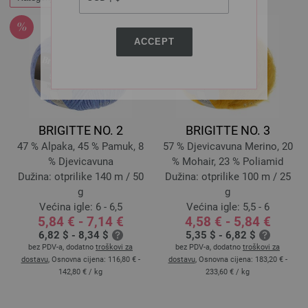
ACCEPT
BRIGITTE NO. 2
BRIGITTE NO. 3
47 % Alpaka, 45 % Pamuk, 8
57 % Djevicavuna Merino, 20
% Djevicavuna
% Mohair, 23 % Poliamid
Dužina: otprilike 140 m / 50
Dužina: otprilike 100 m / 25
g
g
Većina igle: 6 - 6,5
Većina igle: 5,5 - 6
5,84 € - 7,14 €
4,58 € - 5,84 €
6,82 $ - 8,34 $
5,35 $ - 6,82 $
bez PDV-a, dodatno
troškovi za
bez PDV-a, dodatno
troškovi za
dostavu
, Osnovna cijena:
116,80 € -
dostavu
, Osnovna cijena:
183,20 € -
142,80 €
/ kg
233,60 €
/ kg