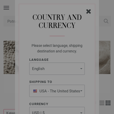
COUNTRY AND
CURRENCY
USD
Moj račun
Please select language, shipping
destination and currency.
LANGUAGE
POPUSTI | BRIGITTE
SHIPPING TO
USA - The United States
of America
Izgled:
CURRENCY
Kategorije
Filtrirati