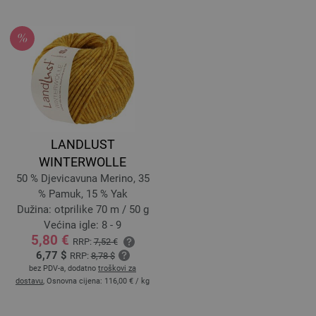
LANDLUST
WINTERWOLLE
50 % Djevicavuna Merino, 35
% Pamuk, 15 % Yak
Dužina: otprilike 70 m / 50 g
Većina igle: 8 - 9
5,80 €
RRP:
7,52 €
6,77 $
RRP:
8,78 $
bez PDV-a, dodatno
troškovi za
dostavu
, Osnovna cijena:
116,00 €
/ kg