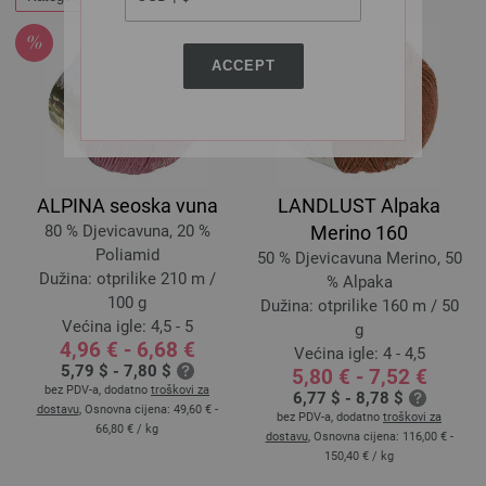
ACCEPT
ALPINA seoska vuna
LANDLUST Alpaka
80 % Djevicavuna, 20 %
Merino 160
Poliamid
50 % Djevicavuna Merino, 50
Dužina: otprilike 210 m /
% Alpaka
100 g
Dužina: otprilike 160 m / 50
Većina igle: 4,5 - 5
g
4,96 € - 6,68 €
Većina igle: 4 - 4,5
5,79 $ - 7,80 $
5,80 € - 7,52 €
bez PDV-a, dodatno
troškovi za
6,77 $ - 8,78 $
dostavu
, Osnovna cijena:
49,60 € -
bez PDV-a, dodatno
troškovi za
66,80 €
/ kg
dostavu
, Osnovna cijena:
116,00 € -
150,40 €
/ kg