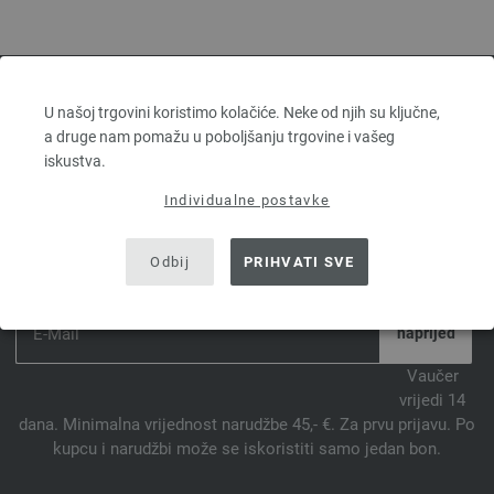
U našoj trgovini koristimo kolačiće. Neke od njih su ključne,
FILATI WEB TRGOVINA ZA LANA
a druge nam pomažu u poboljšanju trgovine i vašeg
GROSSA VUNE
iskustva.
Individualne postavke
PRETPLATITE SE NA NEWSLETTER SADA I OSVOJITE
Odbij
PRIHVATI SVE
VAUČER OD 10 €.*
*
Vaučer
vrijedi 14
dana. Minimalna vrijednost narudžbe 45,- €. Za prvu prijavu. Po
kupcu i narudžbi može se iskoristiti samo jedan bon.