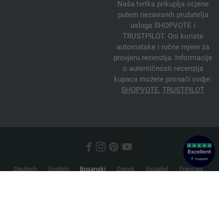
Naša tvrtka prikuplja ocjene
putem nezavisnih pružatelja
usluga SHOPVOTE i
TRUSTPILOT. Oni koriste
automatske i ručne mjere za
provjeru recenzija. Informacije
o autentičnosti recenzija
kupaca možete pronaći ovdje:
SHOPVOTE
,
TRUSTPILOT
Deutsch
English
Bosanski
Dansk
Español
Français
Hrvatski
Italiano
Nederlands
Norsk
Русский
Srpski
Suomi
Svenska
© 2026 FILATI eCommerce GmbH