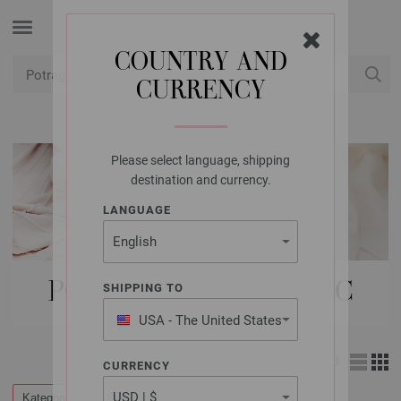
COUNTRY AND
CURRENCY
USD
Moj račun
Please select language, shipping
destination and currency.
LANGUAGE
POPUSTI | LETNJIKOVAC
SHIPPING TO
USA - The United States
of America
Izgled:
CURRENCY
Kategorije
Filtrirati