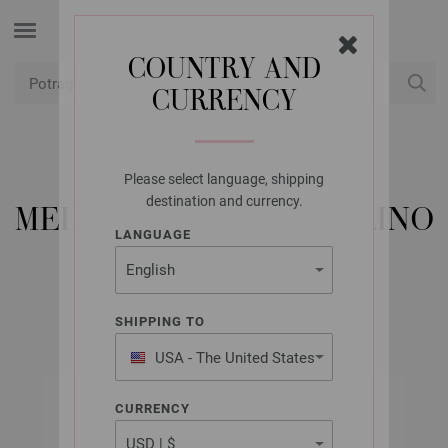
COUNTRY AND
CURRENCY
USD
Moj račun
Please select language, shipping
LANA GROSSA
destination and currency.
MEILENWEIT 100G MERINO
LANGUAGE
EXTRAFINE SOFT
SHIPPING TO
USA - The United States
of America
CURRENCY