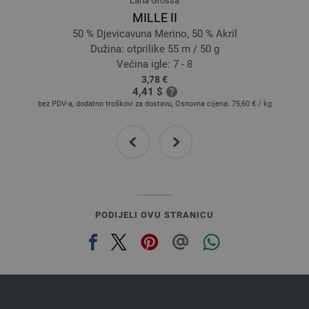
Lana Grossa
MILLE II
50 % Djevicavuna Merino, 50 % Akril
Dužina: otprilike 55 m / 50 g
Većina igle: 7 - 8
3,78 €
4,41 $
bez PDV-a, dodatno troškovi za dostavu, Osnovna cijena:
75,60 €
/ kg
prev
next
PODIJELI OVU STRANICU