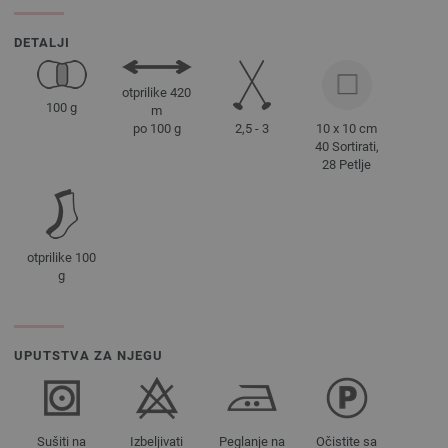
DETALJI
otprilike 420
100 g
m
2,5 - 3
10 x 10 cm
po 100 g
40 Sortirati,
28 Petlje
otprilike 100
g
UPUTSTVA ZA NJEGU
Sušiti na
Izbeljivati
Peglanje na
Očistite sa