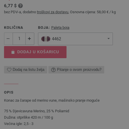
6,77 $
bez PDV-a, dodatno
troškovi za dostavu
, Osnovna cijena:
58,00 €
/ kg
KOLIČINA
BOJA:
Paleta boja
4462
DODAJ U KOŠARICU
Dodaj na listu želja
Pitanje o ovom proizvodu?
OPIS
Konac za čarape od merino vune, mašinsko pranje moguće
75 % Djevicavuna Merino, 25 % Poliamid
Dužina: otprilike 420 m / 100 g
Većina igle: 2,5 - 3