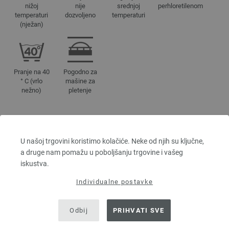
nižoj
nije
srednjoj
perhloretilenom
temperaturi
dozvoljeno
temperaturi
(nježan)
Pranje na 40
Pogodno za
° C (vrlo
mašine za
nežno)
pletenje
BOJA
U našoj trgovini koristimo kolačiće. Neke od njih su ključne,
4461 | EAN: 4033493367868
a druge nam pomažu u poboljšanju trgovine i vašeg
4462 | EAN: 4033493367875
iskustva.
4463 | EAN: 4033493367882
Individualne postavke
4464 | EAN: 4033493367899
4465 | EAN: 4033493367905
Odbij
PRIHVATI SVE
4466 | EAN: 4033493367912
4467 | EAN: 4033493367929