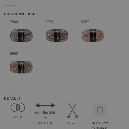
DOSTUPNE BOJE
9960
9961
9962
9963
DETALJI
otprilike 320
150 g
m
4,5 - 5
10 x 10 cm
po 150 g
25 Sortirati,