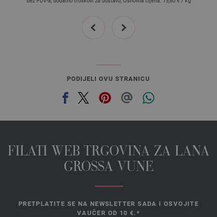
bez PDV-a, dodatno troškovi za dostavu, Osnovna cijena:
75,60 €
/ kg
prev
next
PODIJELI OVU STRANICU
FILATI WEB TRGOVINA ZA LANA
GROSSA VUNE
PRETPLATITE SE NA NEWSLETTER SADA I OSVOJITE
VAUČER OD 10 €.*