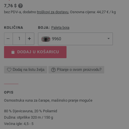
7,76 $
bez PDV-a, dodatno
troškovi za dostavu
, Osnovna cijena:
44,27 €
/ kg
KOLIČINA
BOJA:
Paleta boja
9960
DODAJ U KOŠARICU
Dodaj na listu želja
Pitanje o ovom proizvodu?
OPIS
Osmostruka vuna za čarape, mašinsko pranje moguće
80 % Djevicavuna, 20 % Poliamid
Dužina: otprilike 320 m / 150 g
Većina igle: 4,5 - 5