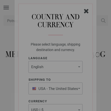
COUNTRY AND
CURRENCY
USD
Moj račun
Please select language, shipping
LANA GROSSA
destination and currency.
MEILENWEIT 8-FACH 150G
LANGUAGE
LANDLUST
SHIPPING TO
USA - The United States
of America
CURRENCY