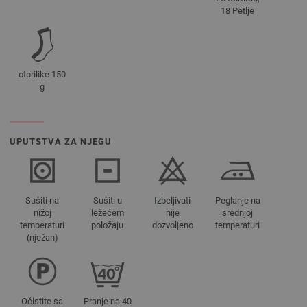
18 Petlje
otprilike 150
g
UPUTSTVA ZA NJEGU
Sušiti na
Sušiti u
Izbeljivati
Peglanje na
nižoj
ležećem
nije
srednjoj
temperaturi
položaju
dozvoljeno
temperaturi
(nježan)
Očistite sa
Pranje na 40