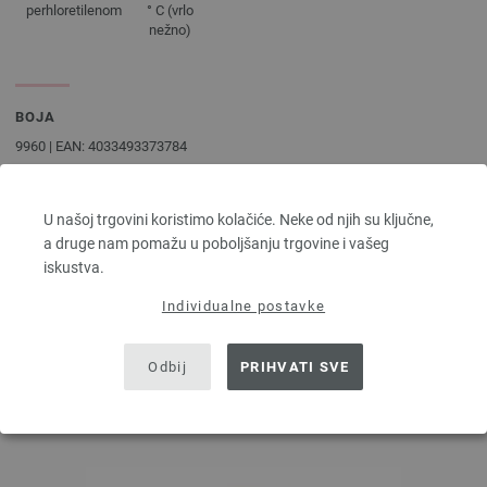
perhloretilenom
° C (vrlo
nežno)
BOJA
9960 | EAN: 4033493373784
9961 | EAN: 4033493373791
9962 | EAN: 4033493373807
U našoj trgovini koristimo kolačiće. Neke od njih su ključne,
9963 | EAN: 4033493373814
a druge nam pomažu u poboljšanju trgovine i vašeg
iskustva.
Individualne postavke
I OVO BI VAM SE MOGLO
Odbij
PRIHVATI SVE
SVIDJETI