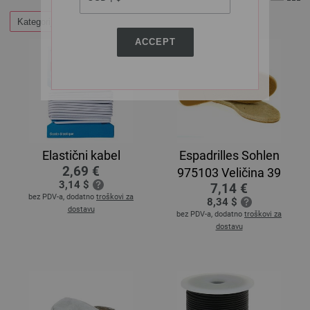
Kategorije
ACCEPT
Elastični kabel
Espadrilles Sohlen
2,69 €
975103 Veličina 39
3,14 $
7,14 €
bez PDV-a, dodatno
troškovi za
8,34 $
dostavu
bez PDV-a, dodatno
troškovi za
dostavu