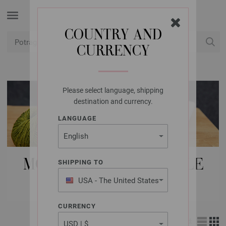
COUNTRY AND
CURRENCY
USD
Moj račun
Please select language, shipping
destination and currency.
LANGUAGE
MODNI DODACI | OSTALE
SHIPPING TO
STAVKE
USA - The United States
of America
CURRENCY
Izgled: