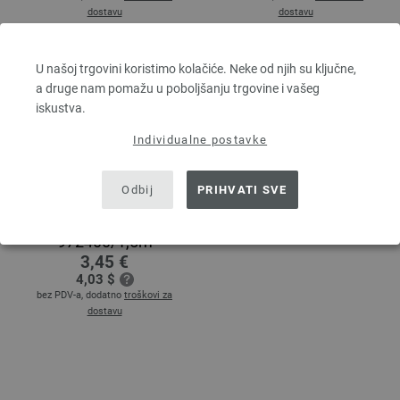
dostavu
dostavu
U našoj trgovini koristimo kolačiće. Neke od njih su ključne,
a druge nam pomažu u poboljšanju trgovine i vašeg
iskustva.
Individualne postavke
Odbij
PRIHVATI SVE
Vrpca za jakne
972400/1,5m
3,45 €
4,03 $
bez PDV-a, dodatno
troškovi za
dostavu