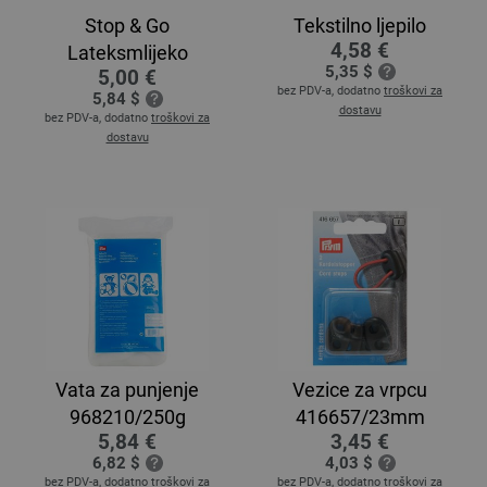
Stop & Go
Tekstilno ljepilo
4,58 €
Lateksmlijeko
5,35 $
5,00 €
bez PDV-a, dodatno
troškovi za
5,84 $
dostavu
bez PDV-a, dodatno
troškovi za
dostavu
Vata za punjenje
Vezice za vrpcu
968210/250g
416657/23mm
5,84 €
3,45 €
6,82 $
4,03 $
bez PDV-a, dodatno
troškovi za
bez PDV-a, dodatno
troškovi za