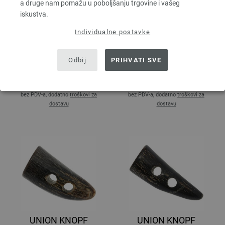
a druge nam pomažu u poboljšanju trgovine i vašeg
iskustva.
Individualne postavke
UNION KNOPF
UNION KNOPF
Odbij
PRIHVATI SVE
28450/18mm
28450/25mm
0,59 €
0,88 €
0,69 $
1,03 $
bez PDV-a, dodatno
troškovi za
bez PDV-a, dodatno
troškovi za
dostavu
dostavu
UNION KNOPF
UNION KNOPF