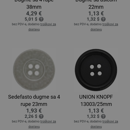
38mm
22mm
4,29 €
1,13 €
5,01 $
1,32 $
bez PDV-a, dodatno
troškovi za
bez PDV-a, dodatno
troškovi za
dostavu
dostavu
Sedefasto dugme sa 4
UNION KNOPF
rupe 23mm
13003/25mm
1,93 €
1,13 €
2,26 $
1,32 $
bez PDV-a, dodatno
troškovi za
bez PDV-a, dodatno
troškovi za
dostavu
dostavu