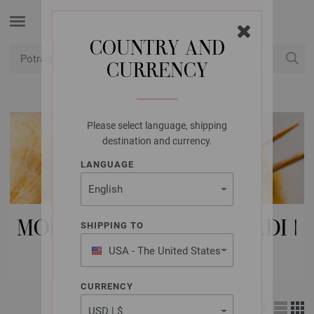
COUNTRY AND
CURRENCY
USD
Moj račun
Please select language, shipping
destination and currency.
LANGUAGE
MODNI DODACI | DUGMADI |
SHIPPING TO
OSTALA DUGMAD
USA - The United States
of America
CURRENCY
Izgled: