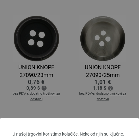
UNION KNOPF
UNION KNOPF
27090/23mm
27090/25mm
0,76 €
1,01 €
0,89 $
1,18 $
bez PDV-a, dodatno
troškovi za
bez PDV-a, dodatno
troškovi za
dostavu
dostavu
U našoj trgovini koristimo kolačiće. Neke od njih su ključne,