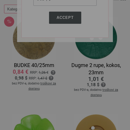
Kategorije
ACCEPT
BUDKE 40/25mm
Dugme 2 rupe, kokos,
0,84 €
23mm
RRP:
1,26 €
0,98 $
1,01 €
RRP:
1,47 $
bez PDV-a, dodatno
troškovi za
1,18 $
dostavu
bez PDV-a, dodatno
troškovi za
dostavu