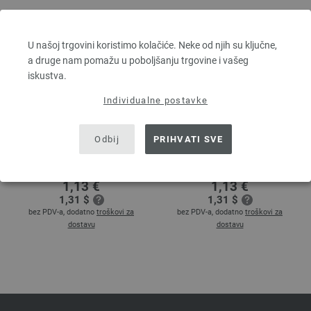
U našoj trgovini koristimo kolačiće. Neke od njih su ključne,
a druge nam pomažu u poboljšanju trgovine i vašeg
iskustva.
Individualne postavke
Odbij
PRIHVATI SVE
UNION KNOPF
UNION KNOPF
450060/20mm
47427/18mm
1,13 €
1,13 €
1,31 $
1,31 $
bez PDV-a, dodatno
troškovi za
bez PDV-a, dodatno
troškovi za
dostavu
dostavu