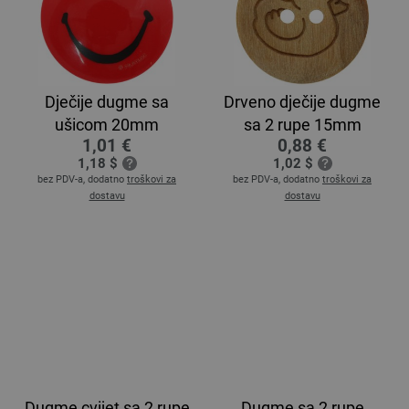
Dječije dugme sa
Drveno dječije dugme
ušicom 20mm
sa 2 rupe 15mm
1,01 €
0,88 €
1,18 $
1,02 $
bez PDV-a, dodatno
troškovi za
bez PDV-a, dodatno
troškovi za
dostavu
dostavu
Dugme cvijet sa 2 rupe
Dugme sa 2 rupe