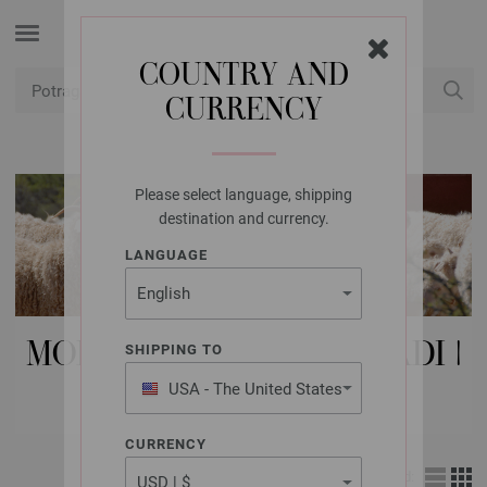
COUNTRY AND
CURRENCY
USD
Moj račun
Please select language, shipping
destination and currency.
LANGUAGE
MODNI DODACI | DUGMADI |
SHIPPING TO
DJEČJEDUGME
USA - The United States
of America
CURRENCY
Izgled: