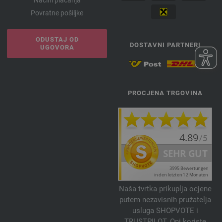
Načini plaćanja
Povratne pošiljke
ODUSTAJ OD
DOSTAVNI PARTNERI
UGOVORA
PROCJENA TRGOVINA
Naša tvrtka prikuplja ocjene
putem nezavisnih pružatelja
usluga SHOPVOTE i
TRUSTPILOT. Oni koriste