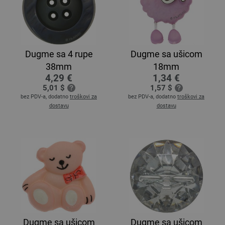
Dugme sa 4 rupe
Dugme sa ušicom
38mm
18mm
4,29 €
1,34 €
5,01 $
1,57 $
bez PDV-a, dodatno
troškovi za
bez PDV-a, dodatno
troškovi za
dostavu
dostavu
Dugme sa ušicom
Dugme sa ušicom