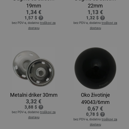
19mm
22mm
1,34 €
1,13 €
1,57 $
1,32 $
bez PDV-a, dodatno
troškovi za
bez PDV-a, dodatno
troškovi za
dostavu
dostavu
Metalni driker 30mm
Oko životinje
3,32 €
49043/6mm
3,88 $
0,67 €
bez PDV-a, dodatno
troškovi za
0,78 $
dostavu
bez PDV-a, dodatno
troškovi za
dostavu