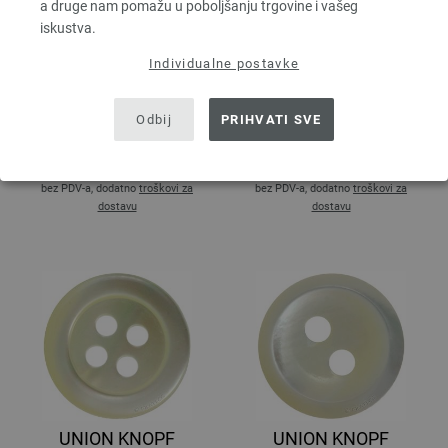
a druge nam pomažu u poboljšanju trgovine i vašeg
iskustva.
Individualne postavke
UNION KNOPF
UNION KNOPF
Odbij
PRIHVATI SVE
18001/12mm
18001/14mm
1,01 €
1,13 €
1,18 $
1,32 $
bez PDV-a, dodatno
troškovi za
bez PDV-a, dodatno
troškovi za
dostavu
dostavu
UNION KNOPF
UNION KNOPF