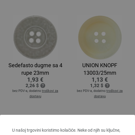
Sedefasto dugme sa 4
UNION KNOPF
rupe 23mm
13003/25mm
1,93 €
1,13 €
2,26 $
1,32 $
bez PDV-a, dodatno
troškovi za
bez PDV-a, dodatno
troškovi za
dostavu
dostavu
U našoj trgovini koristimo kolačiće. Neke od njih su ključne,