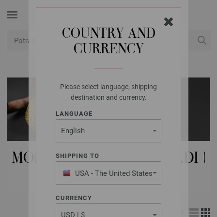
COUNTRY AND
CURRENCY
USD
Moj račun
Please select language, shipping
destination and currency.
LANGUAGE
MODNI DODACI | DUGMADI |
SHIPPING TO
UNION DUGME
USA - The United States
of America
CURRENCY
Izgled: