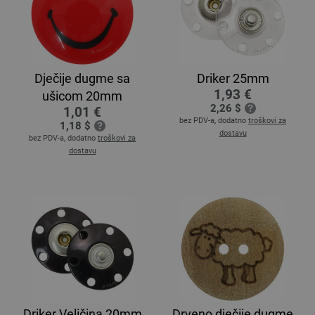
Dječije dugme sa
Driker 25mm
1,93 €
ušicom 20mm
2,26 $
1,01 €
bez PDV-a, dodatno
troškovi za
1,18 $
dostavu
bez PDV-a, dodatno
troškovi za
dostavu
Driker Veličina 20mm
Drveno dječije dugme