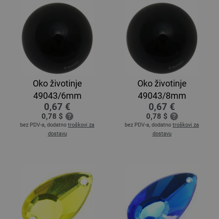
Oko životinje
Oko životinje
49043/6mm
49043/8mm
0,67 €
0,67 €
0,78 $
0,78 $
bez PDV-a, dodatno
troškovi za
bez PDV-a, dodatno
troškovi za
dostavu
dostavu