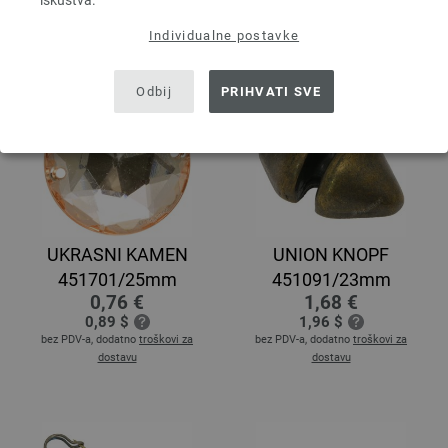
iskustva.
bez PDV-a, dodatno
troškovi za
bez PDV-a, dodatno
troškovi za
dostavu
dostavu
Individualne postavke
Odbij
PRIHVATI SVE
UKRASNI KAMEN
UNION KNOPF
451701/25mm
451091/23mm
0,76 €
1,68 €
0,89 $
1,96 $
bez PDV-a, dodatno
troškovi za
bez PDV-a, dodatno
troškovi za
dostavu
dostavu