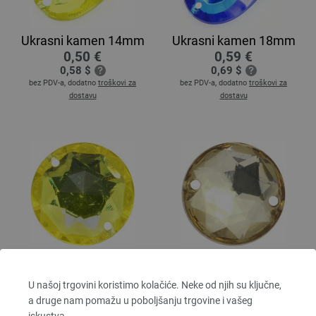
Ukrasni kamen 14mm
Ukrasni kamen 18mm
0,50 €
0,59 €
0,58 $
0,69 $
bez PDV-a, dodatno
troškovi za
bez PDV-a, dodatno
troškovi za
dostavu
dostavu
UKRASNI KAMEN
UKRASNI KAMEN
44504/18mm
451701/16mm
U našoj trgovini koristimo kolačiće. Neke od njih su ključne,
0,59 €
0,50 €
a druge nam pomažu u poboljšanju trgovine i vašeg
0,69 $
0,58 $