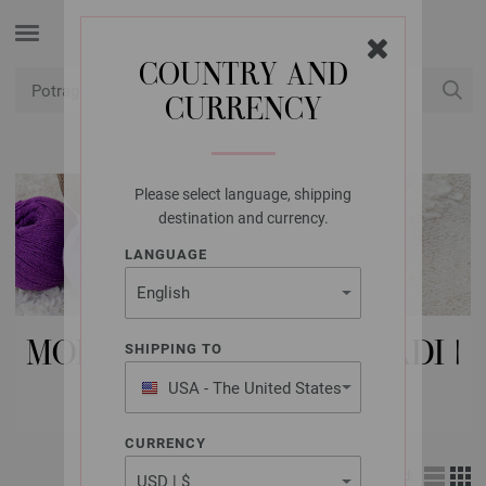
COUNTRY AND
CURRENCY
USD
Moj račun
Please select language, shipping
destination and currency.
LANGUAGE
MODNI DODACI | DUGMADI |
SHIPPING TO
TRIM
USA - The United States
of America
CURRENCY
Izgled: