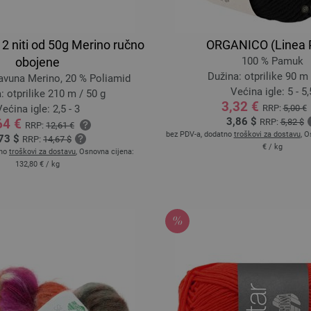
 niti od 50g Merino ručno
ORGANICO (Linea 
obojene
100 % Pamuk
Dužina: otprilike 90 m 
avuna Merino, 20 % Poliamid
Većina igle: 5 - 5,
: otprilike 210 m / 50 g
3,32 €
ećina igle: 2,5 - 3
RRP:
5,00 €
3,86 $
64 €
RRP:
5,82 $
RRP:
12,61 €
bez PDV-a, dodatno
troškovi za dostavu
, O
73 $
RRP:
14,67 $
€
/ kg
tno
troškovi za dostavu
, Osnovna cijena:
132,80 €
/ kg