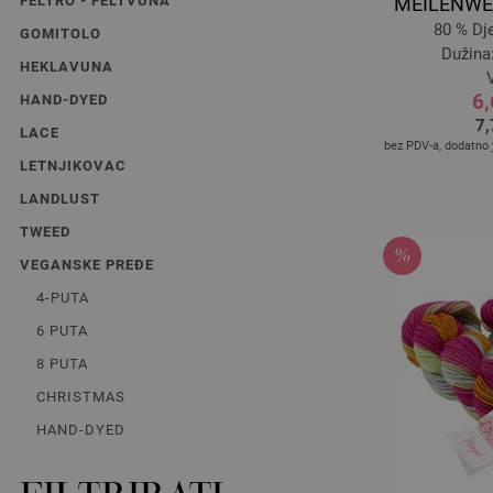
FELTRO - FELTVUNA
MEILENWEI
80 % Dj
GOMITOLO
Dužina:
HEKLAVUNA
V
6
HAND-DYED
7,
LACE
bez PDV-a, dodatno
LETNJIKOVAC
LANDLUST
TWEED
VEGANSKE PREĐE
4-PUTA
6 PUTA
8 PUTA
CHRISTMAS
HAND-DYED