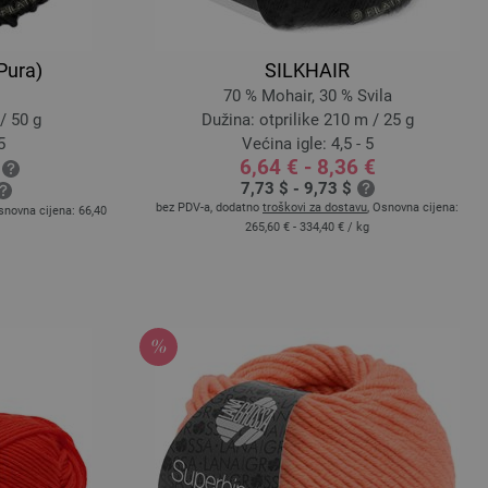
Pura)
SILKHAIR
70 % Mohair, 30 % Svila
/ 50 g
Dužina: otprilike 210 m / 25 g
5
Većina igle: 4,5 - 5
6,64 € - 8,36 €
7,73 $ - 9,73 $
bez PDV-a, dodatno
troškovi za dostavu
, Osnovna cijena:
snovna cijena:
66,40
265,60 € - 334,40 €
/ kg