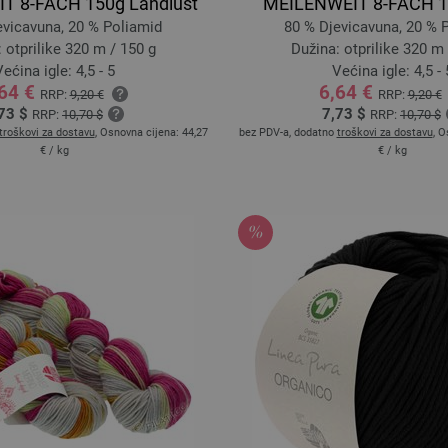
T 8-FACH 150g Landlust
MEILENWEIT 8-FACH 15
evicavuna, 20 % Poliamid
80 % Djevicavuna, 20 % 
 otprilike 320 m / 150 g
Dužina: otprilike 320 m 
ećina igle: 4,5 - 5
Većina igle: 4,5 - 
,64 €
6,64 €
RRP:
9,20 €
RRP:
9,20 €
73 $
7,73 $
RRP:
10,70 $
RRP:
10,70 $
troškovi za dostavu
, Osnovna cijena:
44,27
bez PDV-a, dodatno
troškovi za dostavu
, O
€
/ kg
€
/ kg