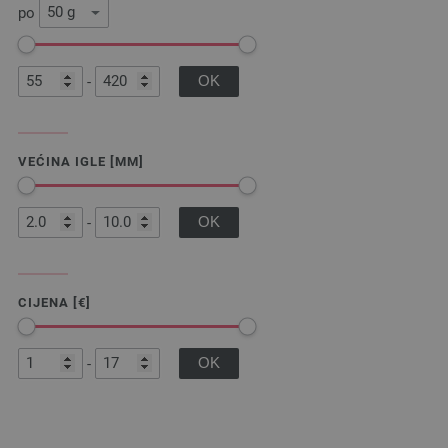
po
-
VEĆINA IGLE [MM]
-
CIJENA [€]
-