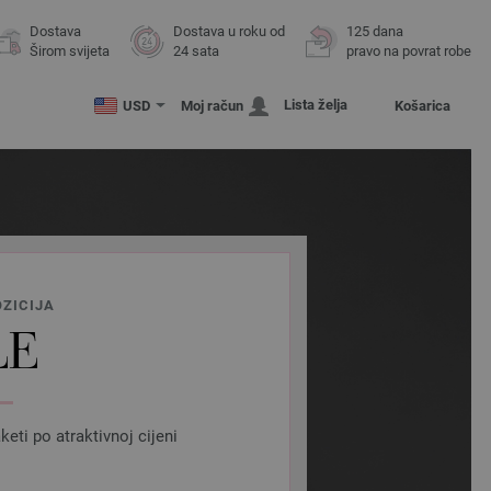
Dostava
Dostava u roku od
125 dana
Širom svijeta
24 sata
pravo na povrat robe
Lista želja
USD
Moj račun
Košarica
ZICIJA
LE
ti po atraktivnoj cijeni