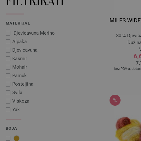
FILTRIRATI
MILES WIDE 2
MATERIJAL
Djevicavuna Merino
80 % Djevic
Alpaka
Dužina
V
Djevicavuna
6,
Kašmir
7,
Mohair
bez PDV-a, doda
Pamuk
Posteljina
Svila
Viskoza
Yak
BOJA