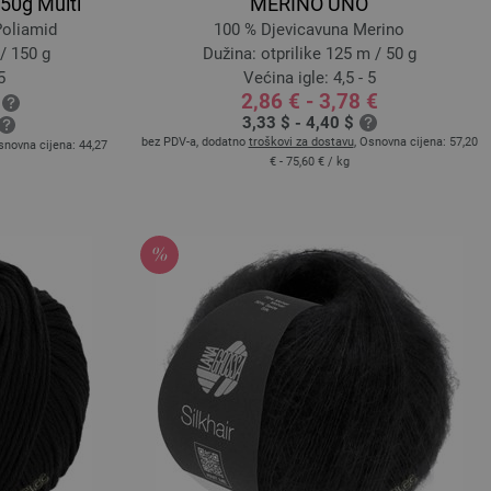
0g Multi
MERINO UNO
Poliamid
100 % Djevicavuna Merino
/ 150 g
Dužina: otprilike 125 m / 50 g
5
Većina igle: 4,5 - 5
2,86 € - 3,78 €
3,33 $ - 4,40 $
bez PDV-a, dodatno
troškovi za dostavu
, Osnovna cijena:
57,20
snovna cijena:
44,27
€ - 75,60 €
/ kg