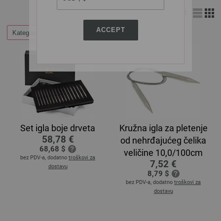
Izgled:
ACCEPT
Kategorije
Set igla boje drveta
Kružna igla za pletenje
58,78 €
od nehrđajućeg čelika
68,68 $
veličine 10,0/100cm
bez PDV-a, dodatno
troškovi za
7,52 €
dostavu
8,79 $
bez PDV-a, dodatno
troškovi za
dostavu