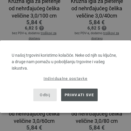
Kružna igla za pletenje
Kružna igla za pletenje
od nehrđajućeg čelika
od nehrđajućeg čelika
veličine 3,0/100 cm
veličine 3,0/40cm
5,84 €
5,84 €
6,82 $
6,82 $
bez PDV-a, dodatno
troškovi za
bez PDV-a, dodatno
troškovi za
dostavu
dostavu
U našoj trgovini koristimo kolačiće. Neke od njih su ključne,
a druge nam pomažu u poboljšanju trgovine i vašeg
iskustva.
Individualne postavke
Odbij
PRIHVATI SVE
Kružna igla za pletenje
Kružna igla za pletenje
od nehrđajućeg čelika
od nehrđajućeg čelika
veličine 3,0/60cm
veličine 3,0/80 cm
5,84 €
5,84 €