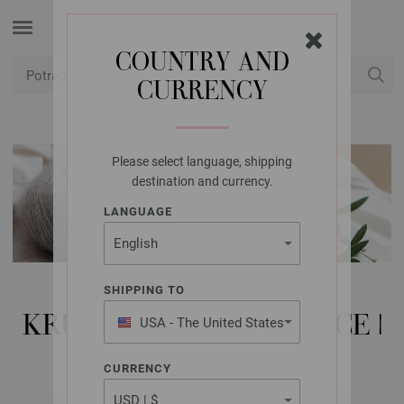
COUNTRY AND
CURRENCY
USD
Moj račun
Please select language, shipping
destination and currency.
LANGUAGE
LANA GROSSA IGLE |
SHIPPING TO
KRUŽNO PLETENJE IGLICE |
USA - The United States
of America
NEHRĐAJUĆI ČELIK
CURRENCY