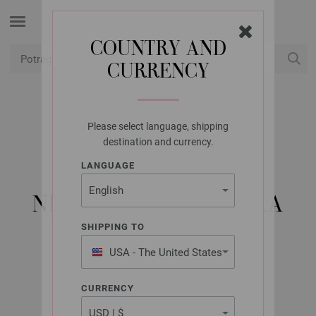
COUNTRY AND
CURRENCY
USD
Moj račun
Please select language, shipping
LANA GROSSA
destination and currency.
KRUŽNA IGLA ZA
LANGUAGE
PLETENJE OD
NEHRĐAJUĆEG ČELIKA
VELIČINE 4,0/80CM
SHIPPING TO
USA - The United States
of America
CURRENCY