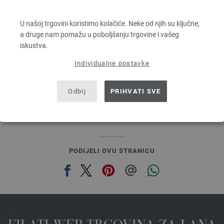
ALTA MODA ALPACA
90 % Alpaka, 5 % Djevicavuna, 5 % Poliamid
U našoj trgovini koristimo kolačiće. Neke od njih su ključne,
Dužina: otprilike 140 m / 50 g
a druge nam pomažu u poboljšanju trgovine i vašeg
Većina igle: 5 - 6
iskustva.
6,68 €
7,81 $
Individualne postavke
bez PDV-a, dodatno troškovi za dostavu, Osnovna cijena:
133,60 €
/ kg
prev
next
Odbij
PRIHVATI SVE
PODIJELI OVU STRANICU