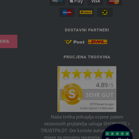
DOSTAVNI PARTNERI
VORA
PROCJENA TRGOVINA
Naša tvrtka prikuplja ocjene putem
nezavisnih pružatelja usluga SHOPVOTE i
TRUSTPILOT. Oni koriste automatske i ručne
mjere za provjeru recenzija. Informacije o