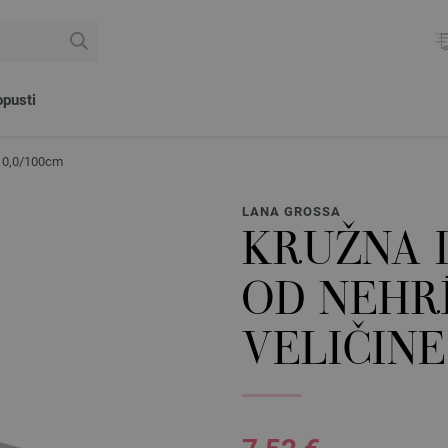
pusti
 10,0/100cm
LANA GROSSA
KRUŽNA I
OD NEHR
VELIČINE