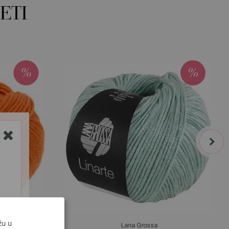
ETI
next
Y
žu u
Lana Grossa