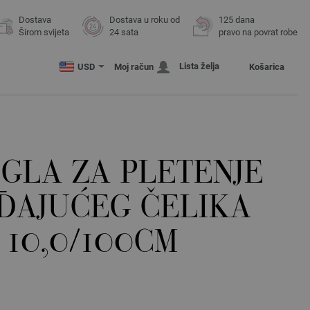
Dostava
Dostava u roku od
125 dana
Širom svijeta
24 sata
pravo na povrat robe
Lista želja
USD
Moj račun
Košarica
GLA ZA PLETENJE
ĐAJUĆEG ČELIKA
 10,0/100CM