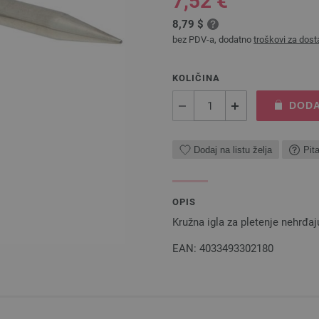
7,52 €
8,79 $
bez PDV-a, dodatno
troškovi za dost
KOLIČINA
DODA
Dodaj na listu želja
Pit
OPIS
Kružna igla za pletenje nehrđa
EAN: 4033493302180