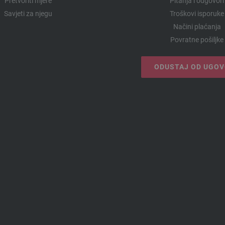
Pretvoriti mjere
Pitanja i odgovori
Savjeti za njegu
Troškovi isporuke
Načini plaćanja
Povratne pošiljke
ODUSTAJ OD UGO