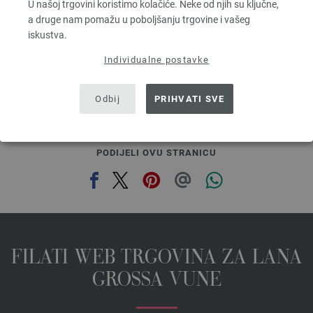
Većina igle: 8
U našoj trgovini koristimo kolačiće. Neke od njih su ključne,
2,94 €
a druge nam pomažu u poboljšanju trgovine i vašeg
3,43 $
iskustva.
bez PDV-a, dodatno troškovi za dostavu, Osnovna cijena:
58,80 €
/ kg
Individualne postavke
prev
next
Odbij
PRIHVATI SVE
PODIJELI OVU STRANICU
FILATI WEB TRGOVINA ZA LANA
GROSSA VUNE