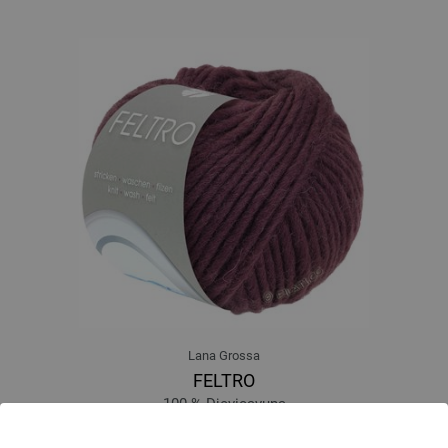
Lana Grossa
FELTRO
100 % Djevicavuna
Dužina: otprilike 50 m / 50 g