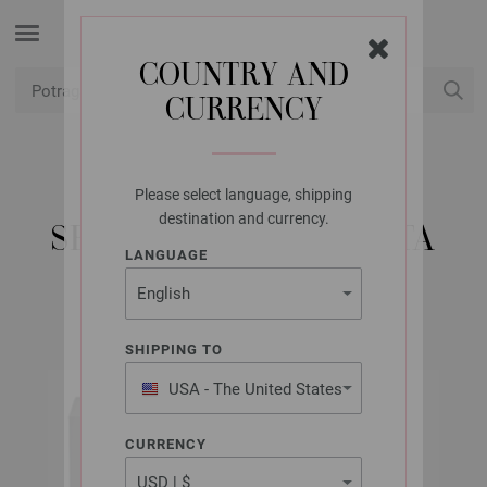
COUNTRY AND
CURRENCY
USD
Moj račun
Please select language, shipping
LANA GROSSA
destination and currency.
SET IGLA BOJE DRVETA
LANGUAGE
SHIPPING TO
USA - The United States
of America
CURRENCY