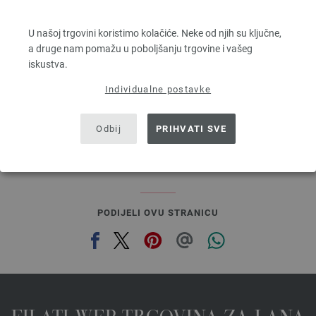
SILKHAIR
70 % Mohair, 30 % Svila
U našoj trgovini koristimo kolačiće. Neke od njih su ključne,
Dužina: otprilike 210 m / 25 g
a druge nam pomažu u poboljšanju trgovine i vašeg
Većina igle: 4,5 - 5
iskustva.
6,64 € - 8,36 €
7,75 $ - 9,76 $
Individualne postavke
bez PDV-a, dodatno troškovi za dostavu, Osnovna cijena:
265,60 € - 334,40 €
/ kg
prev
next
Odbij
PRIHVATI SVE
PODIJELI OVU STRANICU