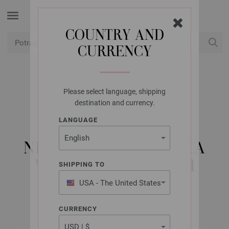
COUNTRY AND
CURRENCY
USD
Moj račun
Please select language, shipping
LANA GROSSA
destination and currency.
KRUŽNA IGLA ZA
LANGUAGE
PLETENJE OD
NEHRĐAJUĆEG ČELIKA
VELIČINE 4,5/100CM
SHIPPING TO
USA - The United States
of America
CURRENCY