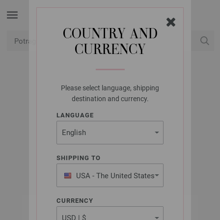
COUNTRY AND
CURRENCY
USD
Moj račun
Please select language, shipping
PRYM
destination and currency.
VATA ZA PUNJENJE
LANGUAGE
968210/250G
Artikl br.: 968210
SHIPPING TO
USA - The United States
of America
CURRENCY