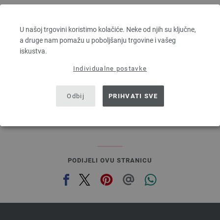
Lana Grossa
BINGO Uni/Melange
U našoj trgovini koristimo kolačiće. Neke od njih su ključne,
100 % Djevicavuna Merino
a druge nam pomažu u poboljšanju trgovine i vašeg
Dužina: otprilike 80 m / 50 g
iskustva.
Većina igle: 4,5 - 5,5
3,28 €
RRP:
5,00 €
Individualne postavke
3,83 $
RRP:
5,84 $
bez PDV-a, dodatno troškovi za dostavu, Osnovna cijena:
65,60 €
/ kg
Odbij
PRIHVATI SVE
prev
next
PODIJELI OVU STRANICU