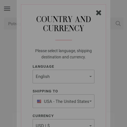
COUNTRY AND
CURRENCY
USD
Moj račun
Please select language, shipping
UNION KNOPF
destination and currency.
UNION KNOPF
LANGUAGE
453037/20MM
Artikl br.: 453037
SHIPPING TO
USA - The United States
of America
CURRENCY