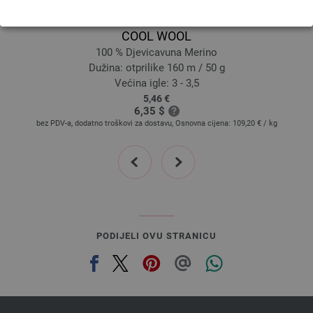
Lana Grossa
COOL WOOL
100 % Djevicavuna Merino
Dužina: otprilike 160 m / 50 g
Većina igle: 3 - 3,5
5,46 €
6,35 $
bez PDV-a, dodatno troškovi za dostavu, Osnovna cijena:
109,20 €
/ kg
prev
next
PODIJELI OVU STRANICU