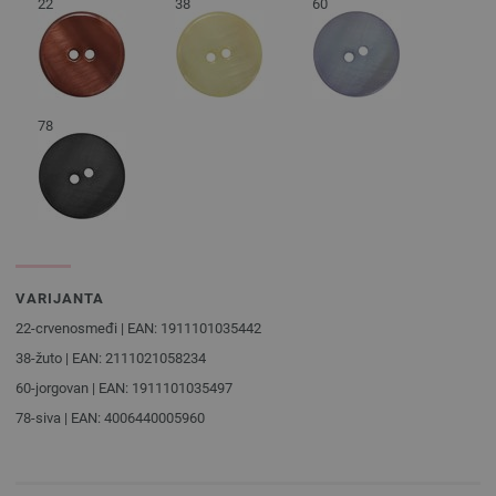
22
38
60
78
VARIJANTA
22-crvenosmeđi | EAN: 1911101035442
38-žuto | EAN: 2111021058234
60-jorgovan | EAN: 1911101035497
78-siva | EAN: 4006440005960