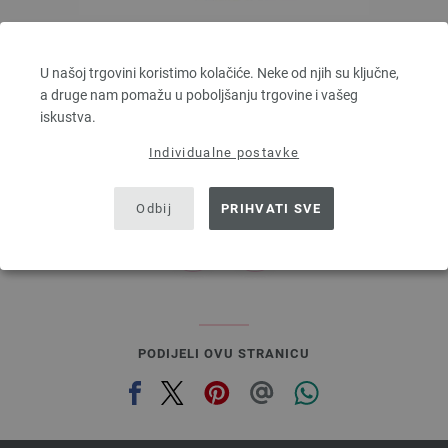
Lana Grossa
ALTA MODA ALPACA
U našoj trgovini koristimo kolačiće. Neke od njih su ključne,
90 % Alpaka, 5 % Djevicavuna, 5 % Poliamid
a druge nam pomažu u poboljšanju trgovine i vašeg
Dužina: otprilike 140 m / 50 g
iskustva.
Većina igle: 5 - 6
Individualne postavke
6,68 €
7,80 $
bez PDV-a, dodatno troškovi za dostavu, Osnovna cijena:
133,60 €
/ kg
Odbij
PRIHVATI SVE
prev
next
PODIJELI OVU STRANICU