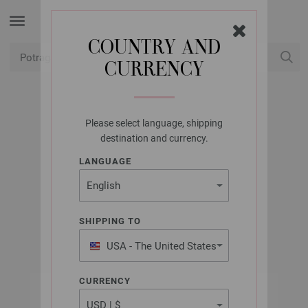
COUNTRY AND
CURRENCY
USD
Moj račun
Please select language, shipping
UNION KNOPF
destination and currency.
UNION KNOPF
LANGUAGE
451500/20MM
Artikl br.: 451500
SHIPPING TO
USA - The United States
of America
CURRENCY