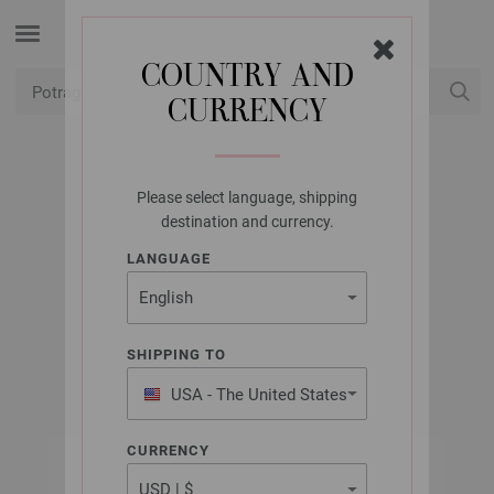
COUNTRY AND
CURRENCY
USD
Moj račun
Please select language, shipping
UNION KNOPF
destination and currency.
UNION KNOPF
LANGUAGE
450731/18MM
Artikl br.: 450731
SHIPPING TO
USA - The United States
of America
CURRENCY