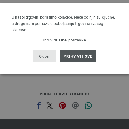
Lana Grossa
FELTRO
U našoj trgovini koristimo kolačiće. Neke od njih su ključne,
100 % Djevicavuna
a druge nam pomažu u poboljšanju trgovine i vašeg
Dužina: otprilike 50 m / 50 g
iskustva.
Većina igle: 8
2,94 €
Individualne postavke
3,43 $
bez PDV-a, dodatno troškovi za dostavu, Osnovna cijena:
58,80 €
/ kg
Odbij
PRIHVATI SVE
prev
next
PODIJELI OVU STRANICU