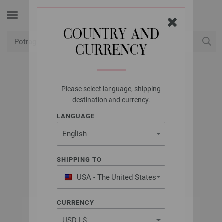
COUNTRY AND
CURRENCY
USD
Moj račun
Please select language, shipping
UNION KNOPF
destination and currency.
UNION KNOPF
LANGUAGE
28450/25MM
Artikl br.: 28450
SHIPPING TO
USA - The United States
of America
CURRENCY