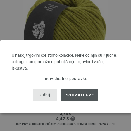
U našoj trgovini koristimo kolačiće. Neke od njih su ključne,
a druge nam pomažu u poboljšanju trgovine i vašeg
iskustva.
Individualne postavke
Lana Grossa
MILLE II
50 % Djevicavuna Merino, 50 % Akril
Odbij
PRIHVATI SVE
Dužina: otprilike 55 m / 50 g
Većina igle: 7 - 8
3,78 €
4,42 $
bez PDV-a, dodatno troškovi za dostavu, Osnovna cijena:
75,60 €
/ kg