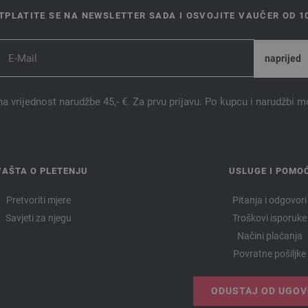
TPLATITE SE NA NEWSLETTER SADA I OSVOJITE VAUČER OD 10
na vrijednost narudžbe 45,- €. Za prvu prijavu. Po kupcu i narudžbi m
VAŠTA O PLETENJU
USLUGE I POMO
Pretvoriti mjere
Pitanja i odgovori
Savjeti za njegu
Troškovi isporuke
Načini plaćanja
Povratne pošiljke
ODUSTAJ OD UGO