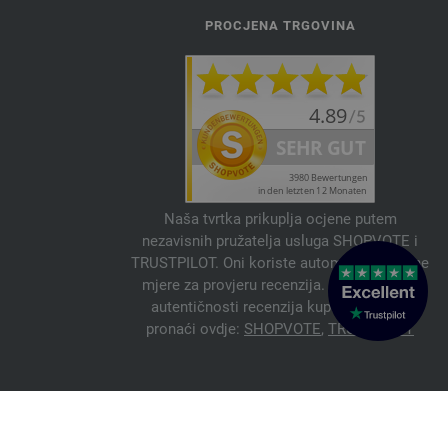
PROCJENA TRGOVINA
Naša tvrtka prikuplja ocjene putem
nezavisnih pružatelja usluga SHOPVOTE i
TRUSTPILOT. Oni koriste automatske i ručne
mjere za provjeru recenzija. Informacije o
autentičnosti recenzija kupaca možete
pronaći ovdje:
SHOPVOTE
,
TRUSTPILOT