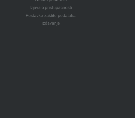
Izjava o pristupačnosti
Postavke zaštite podataka
Izdavanje