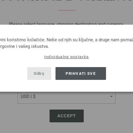
Please select language, shipping destination and currency.
LANGUAGE
vini koristimo kolačiće. Neke od njih su ključne, a druge nam poma
rgovine i vašeg iskustva.
Individualne postavke
SHIPPING TO
USA - The United States of America
Odbij
PRIHVATI SVE
Lana Grossa
Lana Grossa
CURRENCY
ELASTICO
COOL WOOL Big Uni/
muk, 4 % Polyester (elité)
100 % Djevicavuna Me
a: otprilike 160 m / 50 g
Dužina: otprilike 120 m 
Većina igle: 3,5 - 4,5
Većina igle: 3,5 - 4
ACCEPT
4,16 €
3,70 € - 5,46 €
4,86 $
4,32 $ - 6,38 $
troškovi za dostavu, Osnovna cijena:
83,20 €
/
bez PDV-a, dodatno troškovi za dostavu, Osn