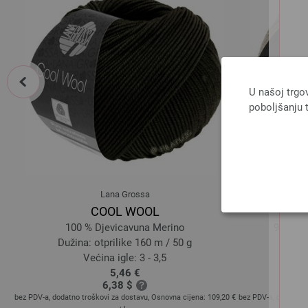
prev
U našoj trgo
poboljšanju t
Lana Grossa
COOL WOOL
100 % Djevicavuna Merino
96 % Pa
Dužina: otprilike 160 m / 50 g
Dužin
Većina igle: 3 - 3,5
5,46 €
6,38 $
 €
/
bez PDV-a, dodatno troškovi za dostavu, Osnovna cijena:
109,20 €
bez PDV-a, dodatno 