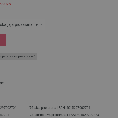
an 2026
ska jaja prosarana | ●
anje o ovom proizvodu?
5mm
15297002701
76-siva prosarana | EAN: 4015297002701
002701
78-tamno siva prosarana | EAN: 4015297002701