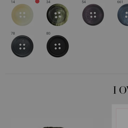
14
34
54
661
78
80
I 