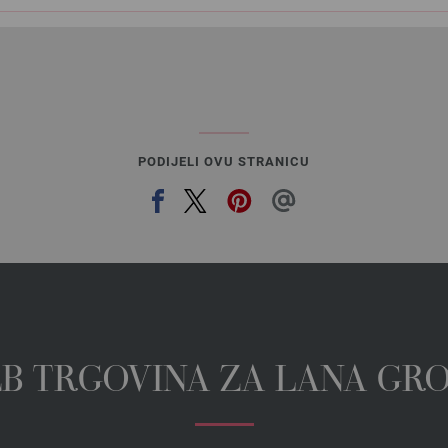
kg
109,20 €
/ kg
PODIJELI OVU STRANICU
EB TRGOVINA ZA LANA GR