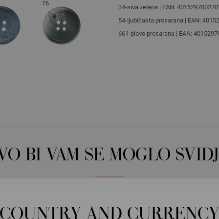
76
34-siva zelena | EAN: 401529700270
54-ljubičasta prosarana | EAN: 401
661-plavo prosarana | EAN: 401529
OVO BI VAM SE MOGLO SVIDJ
COUNTRY AND CURRENC