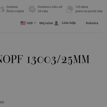
Dostava
Dostava u roku od
125 dana
Širom svijeta
24 sata
pravo na povrat robe
Lista želja
USD
Moj račun
Košarica
NOPF 13003/25MM
avu