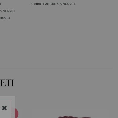
1
80-crna | EAN: 4015297002701
5297002701
7002701
ETI
Y