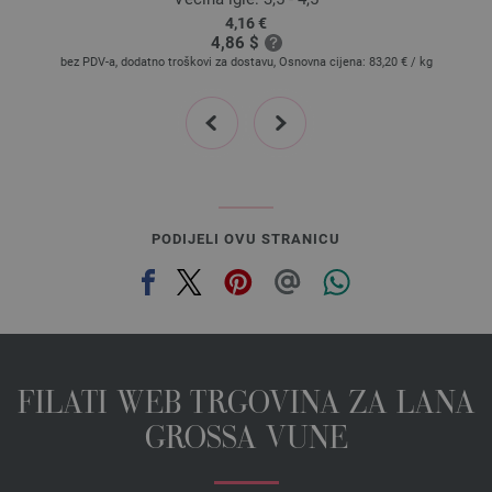
4,16 €
4,86 $
bez PDV-a, dodatno troškovi za dostavu, Osnovna cijena:
83,20 €
/ kg
prev
next
PODIJELI OVU STRANICU
FILATI WEB TRGOVINA ZA LANA
GROSSA VUNE