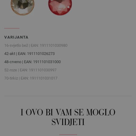
VARIJANTA
16-svjetlo bež | EAN: 1911101030980
42-akt | EAN: 1911101026273
48-crveno | EAN: 1911101031000
52-roze | EAN: 1911101030997
70-tirkiz | EAN: 1911101031017
I OVO BI VAM SE MOGLO
SVIDJETI