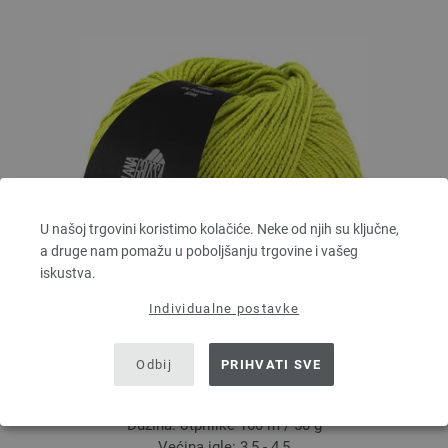
U našoj trgovini koristimo kolačiće. Neke od njih su ključne,
a druge nam pomažu u poboljšanju trgovine i vašeg
iskustva.
Individualne postavke
Lana Grossa
Odbij
PRIHVATI SVE
ELASTICO
96 % Pamuk, 4 % Polyester (elité)
Dužina: otprilike 160 m / 50 g
Većina igle: 3,5 - 4,5