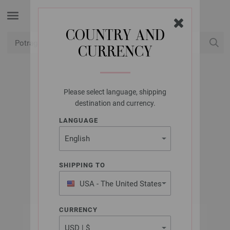
COUNTRY AND
CURRENCY
USD
Moj račun
Please select language, shipping
UNION KNOPF
destination and currency.
UKRASNI KAMEN
LANGUAGE
451701/25MM
Artikl br.: 451701
SHIPPING TO
USA - The United States
of America
CURRENCY