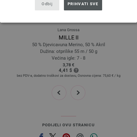
Odbij
PRIHVATI SVE
Lana Grossa
MILLE II
50 % Djevicavuna Merino, 50 % Akril
Dužina: otprilike 55 m / 50 g
Većina igle: 7 - 8
3,78 €
4,41 $
bez PDV-a, dodatno troškovi za dostavu, Osnovna cijena:
75,60 €
/ kg
prev
next
PODIJELI OVU STRANICU