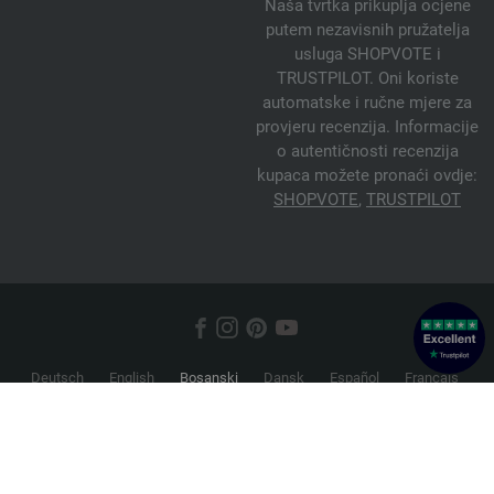
Naša tvrtka prikuplja ocjene
putem nezavisnih pružatelja
usluga SHOPVOTE i
TRUSTPILOT. Oni koriste
automatske i ručne mjere za
provjeru recenzija. Informacije
o autentičnosti recenzija
kupaca možete pronaći ovdje:
SHOPVOTE
,
TRUSTPILOT
Deutsch
English
Bosanski
Dansk
Español
Français
Hrvatski
Italiano
Nederlands
Norsk
Русский
Srpski
Suomi
Svenska
© 2026 FILATI eCommerce GmbH