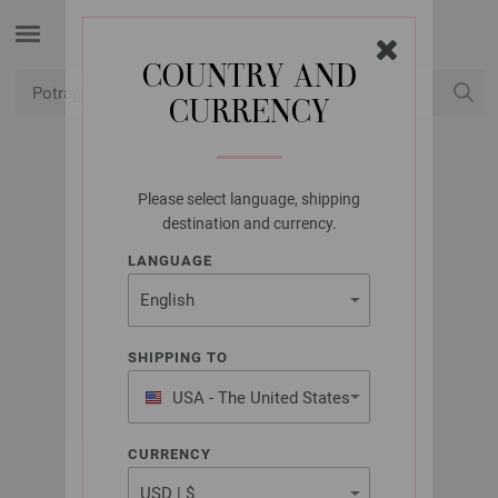
COUNTRY AND
CURRENCY
USD
Moj račun
Please select language, shipping
UNION KNOPF
destination and currency.
UKRASNI KAMEN
LANGUAGE
451701/16MM
Artikl br.: 451701
SHIPPING TO
USA - The United States
of America
CURRENCY