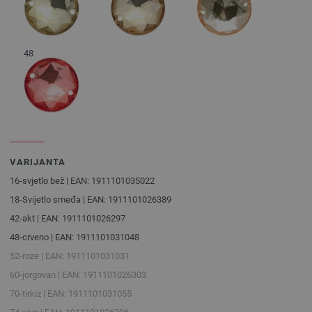
48
VARIJANTA
16-svjetlo bež | EAN: 1911101035022
18-Svijetlo smeđa | EAN: 1911101026389
42-akt | EAN: 1911101026297
48-crveno | EAN: 1911101031048
52-roze | EAN: 1911101031031
60-jorgovan | EAN: 1911101026303
70-tirkiz | EAN: 1911101031055