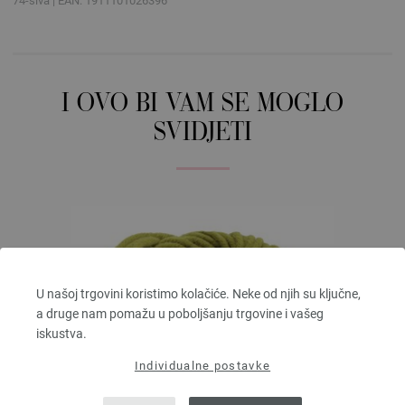
74-siva | EAN: 1911101026396
I OVO BI VAM SE MOGLO
SVIDJETI
U našoj trgovini koristimo kolačiće. Neke od njih su ključne,
a druge nam pomažu u poboljšanju trgovine i vašeg
iskustva.
Individualne postavke