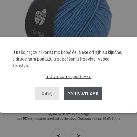
U našoj trgovini koristimo kolačiće. Neke od njih su ključne,
a druge nam pomažu u poboljšanju trgovine i vašeg
iskustva.
Lana Grossa
Individualne postavke
BINGO Uni/Melange
100 % Djevicavuna Merino
Odbij
PRIHVATI SVE
Dužina: otprilike 80 m / 50 g
Većina igle: 4,5 - 5,5
3,28 €
RRP:
5,00 €
3,83 $
RRP:
5,84 $
bez PDV-a, dodatno troškovi za dostavu, Osnovna cijena:
65,60 €
/ kg
prev
next