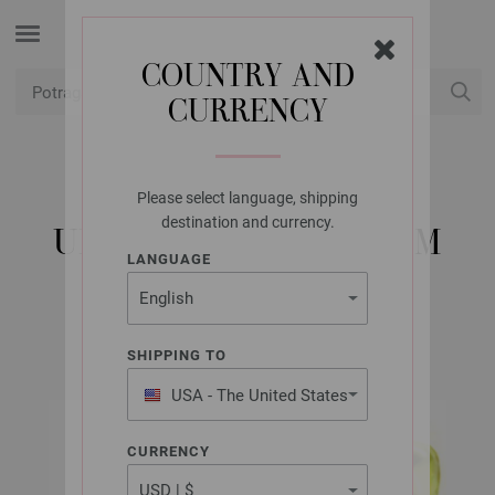
COUNTRY AND
CURRENCY
USD
Moj račun
Please select language, shipping
UNION KNOPF
destination and currency.
UKRASNI KAMEN 14MM
LANGUAGE
Artikl br.: 44505
SHIPPING TO
USA - The United States
of America
CURRENCY